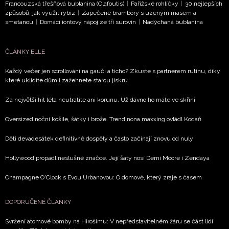
Francouzská třešňová bublanina (Clafoutis)
|
Pařížské rohlíčky
|
30 nejlepších
ochrany soukromí
- BurdaMedia Extra s.r.o. bude s
způsobů, jak využít rybíz
|
Zapečené brambory s uzeným masem a
Vašimi údaji pracovat zejména k organizaci a
smetanou
|
Domácí iontový nápoj ze tří surovin
|
Nadýchaná bublanina
vyhodnocení akce a zasílání novinek.
ČLÁNKY ELLE
Chcete navíc dostávat i další zajímavé a exkluzivní
informace od našich partnerů? Pokud souhlasíte se
Každý večer jen scrollování na gauči a ticho? Zkuste s partnerem rutinu, díky
zpracováním údajů k tomuto účelu podle
Zásad ochrany
které uklidíte dům i zažehnete starou jiskru
soukromí BurdaMedia Extra s.r.o.
, zaškrtněte toto pole.
Za největší hit léta neutratíte ani korunu. Už dávno ho máte ve skříni
Oversized noční košile, šátky i brože. Trend nona maxxing ovládl Kodaň
Děti devadesátek definitivně dospěly a často začínají znovu od nuly
Hollywood propadl neslušné značce. Její šaty nosí Demi Moore i Zendaya
Champagne O'Clock s Evou Urbanovou: O domově, který zraje s časem
DOPORUČENÉ ČLÁNKY
Svržení atomové bomby na Hirošimu: V nepředstavitelném žáru se část lidí