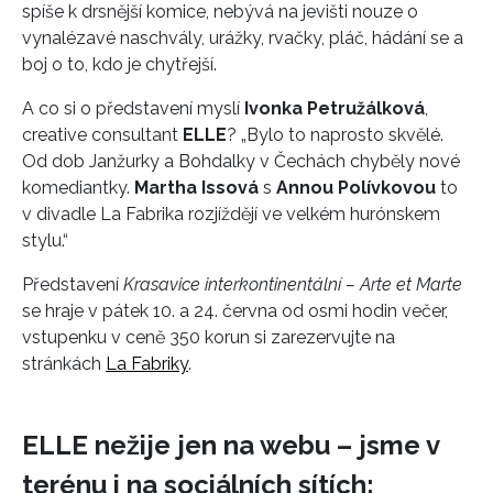
spíše k drsnější komice, nebývá na jevišti nouze o
vynalézavé naschvály, urážky, rvačky, pláč, hádání se a
boj o to, kdo je chytřejší.
A co si o představení myslí
Ivonka Petružálková
,
creative consultant
ELLE
? „Bylo to naprosto skvělé.
Od dob Janžurky a Bohdalky v Čechách chyběly nové
komediantky.
Martha Issová
s
Annou Polívkovou
to
v divadle La Fabrika rozjíždějí ve velkém hurónskem
stylu.“
Představení
Krasavice interkontinentální – Arte et Marte
se hraje v pátek 10. a 24. června od osmi hodin večer,
vstupenku v ceně 350 korun si zarezervujte na
stránkách
La Fabriky
.
ELLE nežije jen na webu – jsme v
terénu i na sociálních sítích: