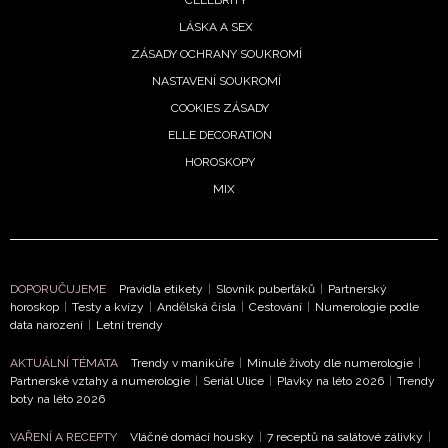
LÁSKA A SEX
ZÁSADY OCHRANY SOUKROMÍ
NASTAVENÍ SOUKROMÍ
COOKIES ZÁSADY
ELLE DECORATION
HOROSKOPY
MIX
DOPORUČUJEME
Pravidla etikety
|
Slovník puberťáků
|
Partnerský
NEWSLETTER
horoskop
|
Testy a kvízy
|
Andělská čísla
|
Cestování
|
Numerologie podle
data narození
|
Letní trendy
ODESLAT
AKTUÁLNÍ TÉMATA
Trendy v manikúře
|
Minulé životy dle numerologie
|
Partnerské vztahy a numerologie
|
Seriál Ulice
|
Plavky na léto 2026
|
Trendy
Přihlášením k newsletteru souhlasíte s
Obchodními
boty na léto 2026
podmínkami společnosti BurdaMedia Extra s.r.o.
a
VAŘENÍ A RECEPTY
Vláčné domácí housky
|
7 receptů na salátové zálivky
|
potvrzujete, že jste se seznámili se
Zásadami