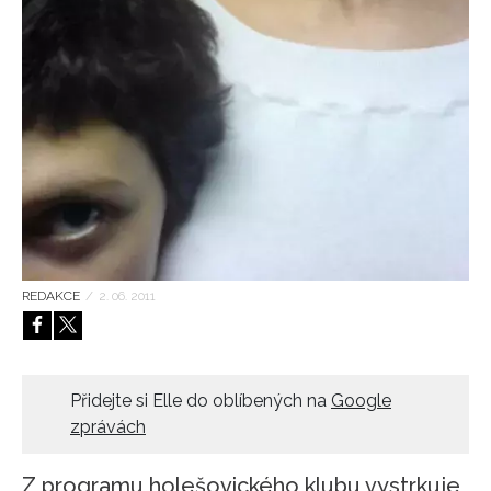
HOME
REDAKCE
/
2. 06. 2011
Přidejte si Elle do oblíbených na
Google
zprávách
Z programu holešovického klubu vystrkuje