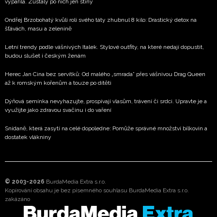
vypařila. Zůstaly po nich jen stíny
Ondřej Brzobohatý kvůli roli svého táty zhubnul 8 kilo: Drastický detox na
šťávách, masu a zelenině
Letní trendy podle vášnivých Italek. Stylové outfity, na které nedají dopustit,
budou slušet i českým ženám
Herec Jan Cina bez servítků: Od malého „smrada” přes vášnivou Drag Queen
až k romským kořenům a touze po dítěti
Dýňová semínka nevyhazujte, prospívají vlasům, trávení či srdci. Upravte je a
využijte jako zdravou svačinu i do vaření
Snídaně, která zasytí na celé dopoledne: Pomůže správné množství bílkovin a
dostatek vlákniny
© 2003-2026
BurdaMedia Extra s.r.o.
Kopírování obsahu je bez písemného souhlasu BurdaMedia Extra s.r.o.
zakázáno