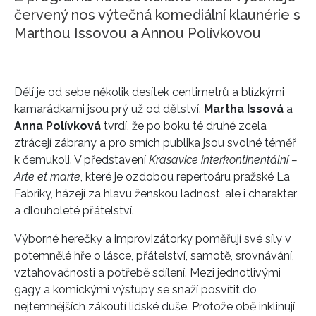
červený nos výtečná komediální klaunérie s
Marthou Issovou a Annou Polívkovou
Dělí je od sebe několik desítek centimetrů a blízkými
kamarádkami jsou prý už od dětství.
Martha Issová
a
Anna Polívková
tvrdí, že po boku té druhé zcela
ztrácejí zábrany a pro smích publika jsou svolné téměř
k čemukoli. V představení
Krasavice interkontinentální –
Arte et marte
, které je ozdobou repertoáru pražské La
Fabriky, házejí za hlavu ženskou ladnost, ale i charakter
a dlouholeté přátelství.
Výborné herečky a improvizátorky poměřují své síly v
potemnělé hře o lásce, přátelství, samotě, srovnávání,
vztahovačnosti a potřebě sdílení. Mezi jednotlivými
gagy a komickými výstupy se snaží posvítit do
nejtemnějších zákoutí lidské duše. Protože obě inklinují