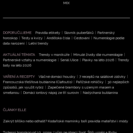
MIX
NEWSLETTER
ODESLAT
DOPORUČUJEME
Pravidla etikety
|
Slovník puberťáků
|
Partnerský
horoskop
|
Testy a kvízy
|
Andělská čísla
|
Cestování
|
Numerologie podle
data narození
|
Letní trendy
Přihlášením k newsletteru souhlasíte s
Obchodními
podmínkami společnosti BurdaMedia Extra s.r.o.
a
AKTUÁLNÍ TÉMATA
Trendy v manikúře
|
Minulé životy dle numerologie
|
Partnerské vztahy a numerologie
|
Seriál Ulice
|
Plavky na léto 2026
|
Trendy
potvrzujete, že jste se seznámili se
Zásadami ochrany
boty na léto 2026
soukromí
- BurdaMedia Extra s.r.o. bude s Vašimi údaji
pracovat zejména k organizaci a vyhodnocení akce a zasíl
VAŘENÍ A RECEPTY
Vláčné domácí housky
|
7 receptů na salátové zálivky
|
Francouzská třešňová bublanina (Clafoutis)
|
Pařížské rohlíčky
|
30 nejlepších
novinek.
způsobů, jak využít rybíz
|
Zapečené brambory s uzeným masem a
smetanou
|
Domácí iontový nápoj ze tří surovin
|
Nadýchaná bublanina
Chcete navíc dostávat i další zajímavé a exkluzivní informace
našich partnerů? Pokud souhlasíte se zpracováním údajů k t
účelu podle
Zásad ochrany soukromí BurdaMedia Extra s.
ČLÁNKY ELLE
zaškrtněte toto pole.
Zakrýt bříško nebo odhalit? Kodaňské maminky boří pravidla mateřství i módy
Týdenní horoskop od 10. srpna: Lvům se obrací život, Štíři uspějí a Ryby