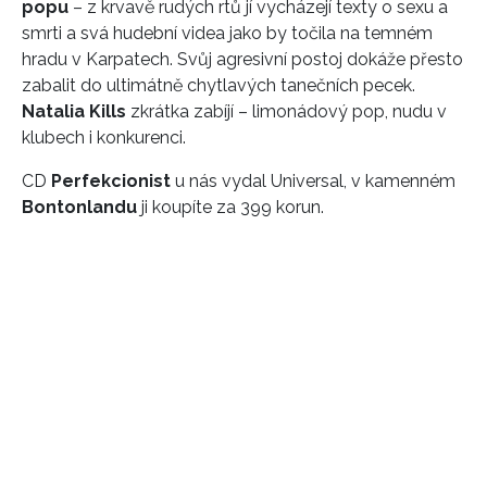
popu
– z krvavě rudých rtů jí vycházejí texty o sexu a
smrti a svá hudební videa jako by točila na temném
hradu v Karpatech. Svůj agresivní postoj dokáže přesto
zabalit do ultimátně chytlavých tanečních pecek.
Natalia Kills
zkrátka zabíjí – limonádový pop, nudu v
klubech i konkurenci.
CD
Perfekcionist
u nás vydal Universal, v kamenném
Bontonlandu
ji koupíte za 399 korun.