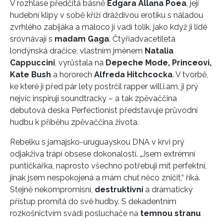
V rozhlase předčítá básně
Edgara Allana Poea
, její
hudební klipy v sobě kříží dráždivou erotiku s náladou
zvrhlého zabijáka a máloco jí vadí tolik, jako když ji lidé
srovnávají s
madam Gaga
. Čtyřiadvacetiletá
londýnská dračice, vlastním jménem
Natalia
Cappuccini
, vyrůstala na
Depeche Mode, Princeovi,
Kate Bush
a hororech
Alfreda Hitchcocka
. V tvorbě,
ke které ji před pár lety postrčil rapper will.i.am, ji prý
nejvíc inspirují soundtracky – a tak zpěvaččina
debutová deska Perfectionist představuje průvodní
hudbu k příběhu zpěvaččina života.
Rebelku s jamajsko-uruguayskou DNA v krvi prý
odjakživa trápí obsese dokonalostí. „Jsem extrémní
puntičkářka, naprosto všechno potřebuji mít perfektní,
jinak jsem nespokojená a mám chuť něco zničit,“ říká.
Stejně nekompromisní,
destruktivní
a dramatický
přístup promítá do své hudby. S dekadentním
rozkošnictvím svádí posluchače na
temnou stranu