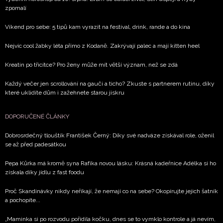
zpomalí
Víkend pro sebe: 5 tipů kam vyrazit na festival, drink, rande a do kina
Nejvíc cool žabky léta přímo z Kodaně. Zakrývají palec a mají kitten heel
Kreatin po třicítce? Pro ženy může mít větší význam, než se zdá
Každý večer jen scrollování na gauči a ticho? Zkuste s partnerem rutinu, díky
které uklidíte dům i zažehnete starou jiskru
DOPORUČENÉ ČLÁNKY
Dobrosrdečný tlouštík František Černý: Díky své nadváze získával role, oženil
se až před padesátkou
Pepa Kůrka má kromě syna Rafíka novou lásku: Krásná kadeřnice Adélka si ho
získala díky jídlu z fast foodu
Proč Skandinávky nikdy neříkají, že nemají co na sebe? Okopírujte jejich šatník
a pochopíte...
„Maminka si po rozvodu pořídila kočku, dnes se to vymklo kontrole a já nevím,