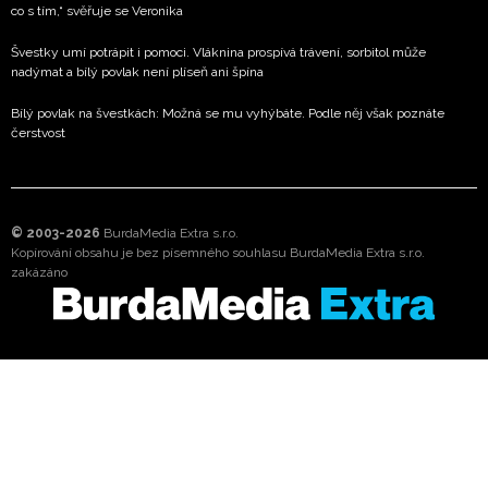
co s tím,“ svěřuje se Veronika
Švestky umí potrápit i pomoci. Vláknina prospívá trávení, sorbitol může
nadýmat a bílý povlak není plíseň ani špína
Bílý povlak na švestkách: Možná se mu vyhýbáte. Podle něj však poznáte
čerstvost
© 2003-2026
BurdaMedia Extra s.r.o.
Kopírování obsahu je bez písemného souhlasu BurdaMedia Extra s.r.o.
zakázáno