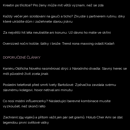
soukromí BurdaMedia Extra s.r.o.
, zaškrtněte toto pole.
Kreatin po třicítce? Pro ženy může mít větší význam, než se zdá
Každý večer jen scrollování na gauči a ticho? Zkuste s partnerem rutinu, díky
které uklidíte dům i zažehnete starou jiskru
Za největší hit léta neutratíte ani korunu. Už dávno ho máte ve skříni
Oversized noční košile, šátky i brože. Trend nona maxxing ovládl Kodaň
DOPORUČENÉ ČLÁNKY
Kariéru Oldřicha Nového nasměroval strýc z Národního divadla: Slavný herec se
měl původně živit zcela jinak
Poslední telefonát před smrtí Ivety Bartošové: Zpěvačka zavolala svému
slavnému kolegovi, hovor netrval ani minutu
Co nosí módní influencerky? Následující barevné kombinace musíte
vyzkoušet, než skončí léto
Zachránil 194 vojáků a přitom vážil jen pár set gramů. Holub Cher Ami se stal
legendou první světové války