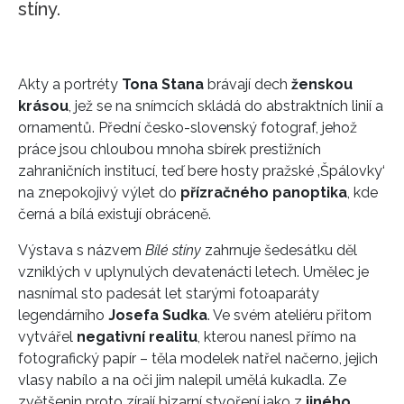
stíny.
Akty a portréty
Tona Stana
brávají dech
ženskou
krásou
, jež se na snímcích skládá do abstraktních linií a
ornamentů. Přední česko-slovenský fotograf, jehož
práce jsou chloubou mnoha sbírek prestižních
zahraničních institucí, teď bere hosty pražské ‚Špálovky‘
na znepokojivý výlet do
přízračného panoptika
, kde
černá a bílá existují obráceně.
Výstava s názvem
Bílé stíny
zahrnuje šedesátku děl
vzniklých v uplynulých devatenácti letech. Umělec je
nasnímal sto padesát let starými fotoaparáty
legendárního
Josefa Sudka
. Ve svém ateliéru přitom
vytvářel
negativní realitu
, kterou nanesl přímo na
fotografický papír – těla modelek natřel načerno, jejich
vlasy nabílo a na oči jim nalepil umělá kukadla. Ze
zvětšenin proto zírají bizarní stvoření jako z
jiného