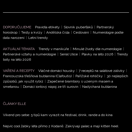
DOPORUČUJEME
Pravidla etikety
|
Slovník puberťáků
|
Partnerský
horoskop
|
Testy a kvízy
|
Andělská čísla
|
Cestování
|
Numerologie podle
data narození
|
Letní trendy
NEWSLETTER
AKTUÁLNÍ TÉMATA
Trendy v manikúře
|
Minulé životy dle numerologie
|
Partnerské vztahy a numerologie
|
Seriál Ulice
|
Plavky na léto 2026
|
Trendy
ODESLAT
boty na léto 2026
VAŘENÍ A RECEPTY
Vláčné domácí housky
|
7 receptů na salátové zálivky
|
Přihlášením k newsletteru souhlasíte s
Obchodními
Francouzská třešňová bublanina (Clafoutis)
|
Pařížské rohlíčky
|
30 nejlepších
podmínkami společnosti BurdaMedia Extra s.r.o.
a
způsobů, jak využít rybíz
|
Zapečené brambory s uzeným masem a
potvrzujete, že jste se seznámili se
Zásadami
smetanou
|
Domácí iontový nápoj ze tří surovin
|
Nadýchaná bublanina
ochrany soukromí
- BurdaMedia Extra s.r.o. bude s
Vašimi údaji pracovat zejména k organizaci a
ČLÁNKY ELLE
vyhodnocení akce a zasílání novinek.
Víkend pro sebe: 5 tipů kam vyrazit na festival, drink, rande a do kina
Chcete navíc dostávat i další zajímavé a exkluzivní
informace od našich partnerů? Pokud souhlasíte se
Nejvíc cool žabky léta přímo z Kodaně. Zakrývají palec a mají kitten heel
zpracováním údajů k tomuto účelu podle
Zásad ochrany