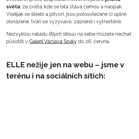
světa
, ze světa, kde se bílá stává černou a naopak.
Všelijak se šklebí a pitvoří, jsou polosvlečené či úplně
obnažené, tváří se vyzývavě, zasněně i vytřeštěně.
Nezvyklou náladu
Bílých stínuů
na sebe můžete nechat
působit v
Galerii Václava Špály
do 26. června.
ELLE nežije jen na webu – jsme v
terénu i na sociálních sítích: