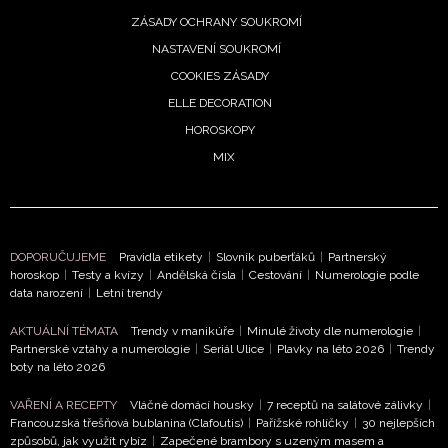
Vašimi údaji pracovat zejména k organizaci a
ZÁSADY OCHRANY SOUKROMÍ
vyhodnocení akce a zasílání novinek.
NASTAVENÍ SOUKROMÍ
COOKIES ZÁSADY
Chcete navíc dostávat i další zajímavé a exkluzivní
informace od našich partnerů? Pokud souhlasíte se
ELLE DECORATION
zpracováním údajů k tomuto účelu podle
Zásad ochrany
HOROSKOPY
soukromí BurdaMedia Extra s.r.o.
, zaškrtněte toto pole.
MIX
DOPORUČUJEME
Pravidla etikety
|
Slovník puberťáků
|
Partnerský
horoskop
|
Testy a kvízy
|
Andělská čísla
|
Cestování
|
Numerologie podle
data narození
|
Letní trendy
AKTUÁLNÍ TÉMATA
Trendy v manikúře
|
Minulé životy dle numerologie
|
Partnerské vztahy a numerologie
|
Seriál Ulice
|
Plavky na léto 2026
|
Trendy
boty na léto 2026
VAŘENÍ A RECEPTY
Vláčné domácí housky
|
7 receptů na salátové zálivky
|
Francouzská třešňová bublanina (Clafoutis)
|
Pařížské rohlíčky
|
30 nejlepších
způsobů, jak využít rybíz
|
Zapečené brambory s uzeným masem a