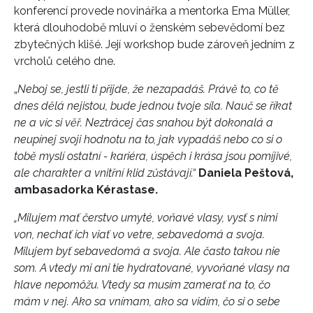
konferencí provede novinářka a mentorka Ema Müller,
která dlouhodobě mluví o ženském sebevědomí bez
zbytečných klišé. Její workshop bude zároveň jedním z
vrcholů celého dne.
„
Neboj se, jestli ti přijde, že nezapadáš. Právě to, co tě
dnes dělá nejistou, bude jednou tvoje síla. Nauč se říkat
ne a víc si věř. Neztrácej čas snahou být dokonalá a
neupínej svoji hodnotu na to, jak vypadáš nebo co si o
tobě myslí ostatní - kariéra, úspěch i krása jsou pomíjivé,
ale charakter a vnitřní klid zůstávají.“
Daniela Peštová,
ambasadorka Kérastase.
„Milujem mať čerstvo umyté, voňavé vlasy, vysť s nimi
von, nechať ich viať vo vetre, sebavedomá a svoja.
Milujem byť sebavedomá a svoja. Ale často takou nie
som. A vtedy mi ani tie hydratované, vyvoňané vlasy na
hlave nepomôžu. Vtedy sa musím zamerať na to, čo
mám v nej. Ako sa vnímam, ako sa vidím, čo si o sebe