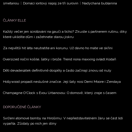
smetanou
|
Domácí iontový nápoj ze tří surovin
|
Nadýchaná bublanina
ČLÁNKY ELLE
Každý večer jen scrollování na gauči a ticho? Zkuste s partnerem rutinu, díky
které uklidíte dům i zažehnete starou jiskru
Za největší hit léta neutratíte ani korunu. Už dávno ho máte ve skříni
Oversized noční košile, šátky i brože. Trend nona maxxing ovládl Kodaň
Děti devadesátek definitivně dospěly a často začínají znovu od nuly
Hollywood propadl neslušné značce. Její šaty nosí Demi Moore i Zendaya
Champagne O'Clock s Evou Urbanovou: O domově, který zraje s časem
DOPORUČENÉ ČLÁNKY
Svržení atomové bomby na Hirošimu: V nepředstavitelném žáru se část lidí
vypařila. Zůstaly po nich jen stíny