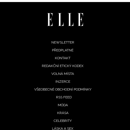
Footer
NEWSLETTER
PŘEDPLATNÉ
menu
KONTAKT
REDAKČNÍ ETICKÝ KODEX
VOLNÁ MÍSTA
NEWSLETTER
INZERCE
VŠEOBECNÉ OBCHODNÍ PODMÍNKY
ODESLAT
RSS FEED
MÓDA
Přihlášením k newsletteru souhlasíte s
Obchodními
KRÁSA
podmínkami společnosti BurdaMedia Extra s.r.o.
a
potvrzujete, že jste se seznámili se
Zásadami
CELEBRITY
ochrany soukromí
- BurdaMedia Extra s.r.o. bude s
LÁSKA A SEX