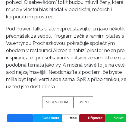
pohled. O sebevědomí totiž budou mluvit ženy, které
musely vlastní hlas hledat v podnikání, médiích i
korporátním prostředí.
Pod Power Talks si ale nepředstavujte jen jako několik
přednášek za sebou. Program začíná ranním pilates s
Valentýnou Procházkovou, pokračuje společným
obědem v restauraci Alcron a nabízí prostor nejen pro
inspiraci, ale i pro setkávání s dalšími ženami, které řeší
podobná témata jako vy. A možná právě to je na celé
akci nejzajímavější. Neodcházíte s pocitem, že byste
měla být lepší verzí sebe sama. Spíš s připomínkou, že
už teď jste dost dobrá.
SEBEVĚDOMÍ
EVENT
Tweetnout
Mail
Připnout
Sdílet