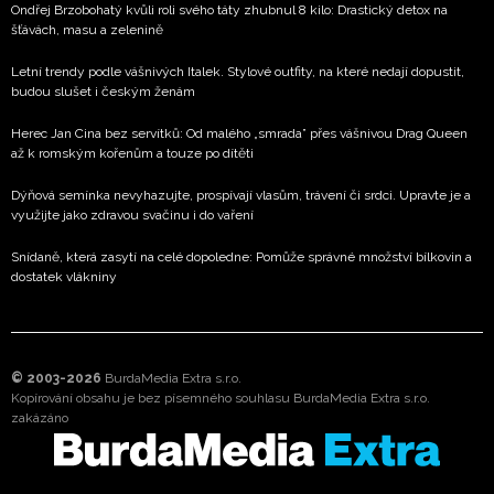
Ondřej Brzobohatý kvůli roli svého táty zhubnul 8 kilo: Drastický detox na
šťávách, masu a zelenině
Letní trendy podle vášnivých Italek. Stylové outfity, na které nedají dopustit,
budou slušet i českým ženám
Herec Jan Cina bez servítků: Od malého „smrada” přes vášnivou Drag Queen
až k romským kořenům a touze po dítěti
Dýňová semínka nevyhazujte, prospívají vlasům, trávení či srdci. Upravte je a
využijte jako zdravou svačinu i do vaření
Snídaně, která zasytí na celé dopoledne: Pomůže správné množství bílkovin a
dostatek vlákniny
© 2003-2026
BurdaMedia Extra s.r.o.
Kopírování obsahu je bez písemného souhlasu BurdaMedia Extra s.r.o.
zakázáno