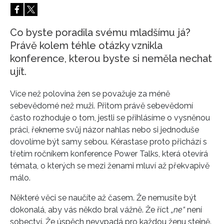
HOME
Co byste poradila svému mladšímu já?
Právě kolem téhle otázky vznikla
konference, kterou byste si neměla nechat
ujít.
Více než polovina žen se považuje za méně
sebevědomé než muži. Přitom právě sebevědomí
často rozhoduje o tom, jestli se přihlásíme o vysněnou
práci, řekneme svůj názor nahlas nebo si jednoduše
dovolíme být samy sebou. Kérastase proto přichází s
třetím ročníkem konference Power Talks, která otevírá
témata, o kterých se mezi ženami mluví až překvapivě
málo.
Některé věci se naučíte až časem. Že nemusíte být
dokonalá, aby vás někdo bral vážně. Že říct
„ne“
není
sobectví. Že úspěch nevypadá pro každou ženu stejně.