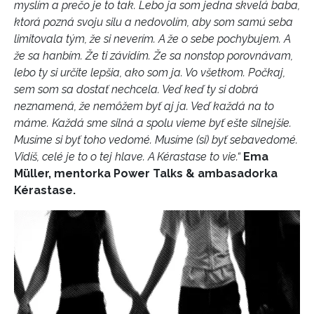
myslím a prečo je to tak. Lebo ja som jedna skvelá baba,
ktorá pozná svoju silu a nedovolím, aby som samú seba
limitovala tým, že si neverím. A že o sebe pochybujem. A
že sa hanbím. Že ti závidím. Že sa nonstop porovnávam,
lebo ty si určite lepšia, ako som ja. Vo všetkom. Počkaj,
sem som sa dostať nechcela. Veď keď ty si dobrá
neznamená, že nemôžem byť aj ja. Veď každá na to
máme. Každá sme silná a spolu vieme byť ešte silnejšie.
Musíme si byť toho vedomé. Musíme (si) byť sebavedomé.
Vidíš, celé je to o tej hlave. A Kérastase to vie.“
Ema
Müller, mentorka Power Talks & ambasadorka
Kérastase.
INFORMACE
REDAKCE