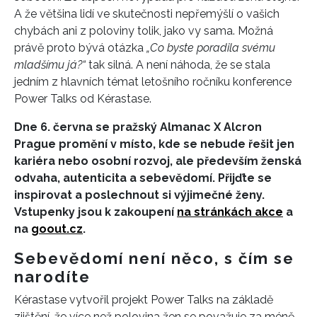
A že většina lidí ve skutečnosti nepřemýšlí o vašich
chybách ani z poloviny tolik, jako vy sama. Možná
právě proto bývá otázka
„Co byste poradila svému
mladšímu já?“
tak silná. A není náhoda, že se stala
jedním z hlavních témat letošního ročníku konference
Power Talks od Kérastase.
Dne 6. června se pražský Almanac X Alcron
Prague promění v místo, kde se nebude řešit jen
kariéra nebo osobní rozvoj, ale především ženská
odvaha, autenticita a sebevědomí. Přijďte se
inspirovat a poslechnout si výjimečné ženy.
Vstupenky jsou k zakoupení
na stránkách akce
a
na
goout.cz
.
Sebevědomí není něco, s čím se
narodíte
Kérastase vytvořil projekt Power Talks na základě
zjištění, že více než polovina žen se považuje za méně