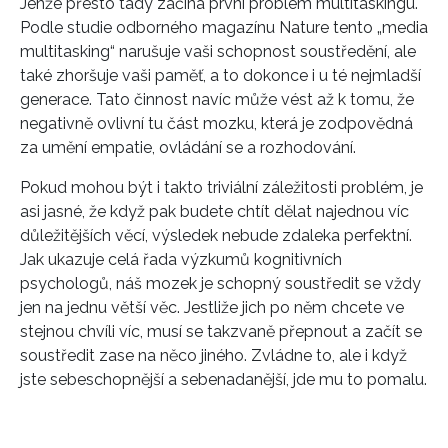
Jenže přesto tady začíná první problém multitaskingu.
Podle studie odborného magazínu Nature tento „media
multitasking“ narušuje vaši schopnost soustředění, ale
také zhoršuje vaši paměť, a to dokonce i u té nejmladší
generace. Tato činnost navíc může vést až k tomu, že
negativně ovlivní tu část mozku, která je zodpovědná
za umění empatie, ovládání se a rozhodování.
Pokud mohou být i takto triviální záležitosti problém, je
asi jasné, že když pak budete chtít dělat najednou víc
důležitějších věcí, výsledek nebude zdaleka perfektní.
Jak ukazuje celá řada výzkumů kognitivních
psychologů, náš mozek je schopný soustředit se vždy
jen na jednu větší věc. Jestliže jich po něm chcete ve
stejnou chvíli víc, musí se takzvaně přepnout a začít se
soustředit zase na něco jiného. Zvládne to, ale i když
jste sebeschopnější a sebenadanější, jde mu to pomalu.