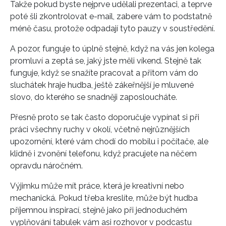
Takže pokud byste nejprve udělali prezentaci, a teprve
poté šli zkontrolovat e-mail, zabere vám to podstatně
méně času, protože odpadají tyto pauzy v soustředění.
A pozor, funguje to úplně stejně, když na vás jen kolega
promluví a zeptá se, jaký jste měli víkend. Stejně tak
funguje, když se snažíte pracovat a přitom vám do
sluchátek hraje hudba, ještě zákeřnější je mluvené
slovo, do kterého se snadněji zaposloucháte.
INFORMACE
Přesně proto se tak často doporučuje vypínat si při
REDAKCE
práci všechny ruchy v okolí, včetně nejrůznějších
upozornění, které vám chodí do mobilu i počítače, ale
klidně i zvonění telefonu, když pracujete na něčem
opravdu náročném.
Výjimku může mít práce, která je kreativní nebo
mechanická. Pokud třeba kreslíte, může být hudba
příjemnou inspirací, stejně jako při jednoduchém
vyplňování tabulek vám asi rozhovor v podcastu