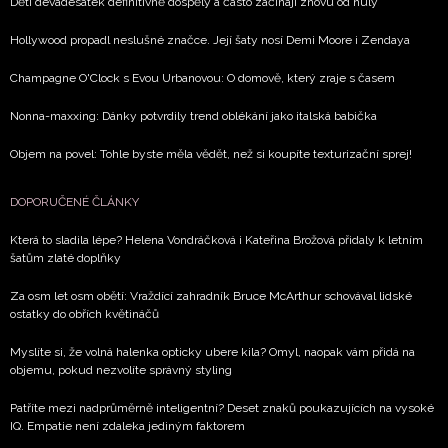
Děti devadesátek definitivně dospěly a často začínají znovu od nuly
Hollywood propadl neslušné značce. Její šaty nosí Demi Moore i Zendaya
Champagne O'Clock s Evou Urbanovou: O domově, který zraje s časem
Nonna-maxxing: Dánky potvrdily trend oblékání jako italská babička
Objem na povel: Tohle byste měla vědět, než si koupíte texturizační sprej!
DOPORUČENÉ ČLÁNKY
Která to sladila lépe? Helena Vondráčková i Kateřina Brožová přidaly k letním
šatům zlaté doplňky
Za osm let osm obětí: Vraždící zahradník Bruce McArthur schovával lidské
ostatky do obřích květináčů
Myslíte si, že volná halenka opticky ubere kila? Omyl, naopak vám přidá na
objemu, pokud nezvolíte správný styling
Patříte mezi nadprůměrně inteligentní? Deset znaků poukazujících na vysoké
IQ. Empatie není zdaleka jediným faktorem