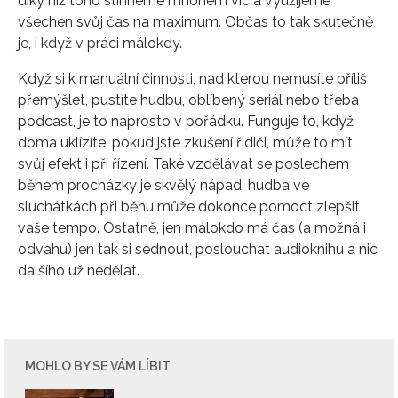
díky níž toho stihneme mnohem víc a využijeme
všechen svůj čas na maximum. Občas to tak skutečně
je, i když v práci málokdy.
Když si k manuální činnosti, nad kterou nemusíte příliš
přemýšlet, pustíte hudbu, oblíbený seriál nebo třeba
podcast, je to naprosto v pořádku. Funguje to, když
doma uklízíte, pokud jste zkušení řidiči, může to mít
svůj efekt i při řízení. Také vzdělávat se poslechem
během procházky je skvělý nápad, hudba ve
sluchátkách při běhu může dokonce pomoct zlepšit
vaše tempo. Ostatně, jen málokdo má čas (a možná i
odvahu) jen tak si sednout, poslouchat audioknihu a nic
dalšího už nedělat.
MOHLO BY SE VÁM LÍBIT