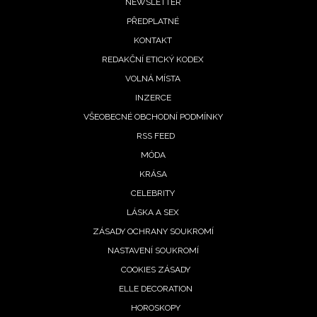
Footer
NEWSLETTER
PŘEDPLATNÉ
menu
KONTAKT
REDAKČNÍ ETICKÝ KODEX
VOLNÁ MÍSTA
INZERCE
NEWSLETTER
VŠEOBECNÉ OBCHODNÍ PODMÍNKY
RSS FEED
ODESLAT
MÓDA
Přihlášením k newsletteru souhlasíte s
Obchodními
KRÁSA
podmínkami společnosti BurdaMedia Extra s.r.o.
a
CELEBRITY
potvrzujete, že jste se seznámili se
Zásadami
LÁSKA A SEX
ochrany soukromí
- BurdaMedia Extra s.r.o. bude s
ZÁSADY OCHRANY SOUKROMÍ
Vašimi údaji pracovat zejména k organizaci a
NASTAVENÍ SOUKROMÍ
vyhodnocení akce a zasílání novinek.
COOKIES ZÁSADY
Chcete navíc dostávat i další zajímavé a exkluzivní
ELLE DECORATION
informace od našich partnerů? Pokud souhlasíte se
HOROSKOPY