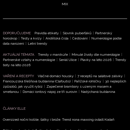
zpracováním údajů k tomuto účelu podle
Zásad ochrany
MIX
soukromí BurdaMedia Extra s.r.o.
, zaškrtněte toto pole.
DOPORUČUJEME
Pravidla etikety
|
Slovník puberťáků
|
Partnerský
horoskop
|
Testy a kvízy
|
Andělská čísla
|
Cestování
|
Numerologie podle
data narození
|
Letní trendy
AKTUÁLNÍ TÉMATA
Trendy v manikúře
|
Minulé životy dle numerologie
|
Partnerské vztahy a numerologie
|
Seriál Ulice
|
Plavky na léto 2026
|
Trendy
boty na léto 2026
VAŘENÍ A RECEPTY
Vláčné domácí housky
|
7 receptů na salátové zálivky
|
Francouzská třešňová bublanina (Clafoutis)
|
Pařížské rohlíčky
|
30 nejlepších
způsobů, jak využít rybíz
|
Zapečené brambory s uzeným masem a
smetanou
|
Domácí iontový nápoj ze tří surovin
|
Nadýchaná bublanina
ČLÁNKY ELLE
Oversized noční košile, šátky i brože. Trend nona maxxing ovládl Kodaň