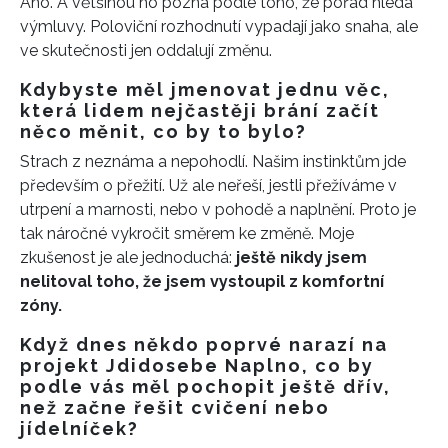
Ano. A většinou ho pozná podle toho, že pořád hledá
výmluvy. Poloviční rozhodnutí vypadají jako snaha, ale
ve skutečnosti jen oddalují změnu.
Kdybyste měl jmenovat jednu věc,
která lidem nejčastěji brání začít
něco měnit, co by to bylo?
Strach z neznáma a nepohodlí. Našim instinktům jde
především o přežití. Už ale neřeší, jestli přežíváme v
utrpení a marnosti, nebo v pohodě a naplnění. Proto je
tak náročné vykročit směrem ke změně. Moje
zkušenost je ale jednoduchá:
ještě nikdy jsem
nelitoval toho, že jsem vystoupil z komfortní
zóny.
Když dnes někdo poprvé narazí na
projekt Jdidosebe Naplno, co by
podle vás měl pochopit ještě dřív,
než začne řešit cvičení nebo
jídelníček?