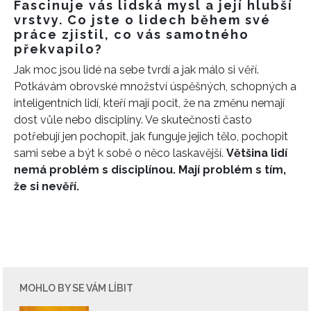
Fascinuje vás lidská mysl a její hlubší
vrstvy. Co jste o lidech během své
práce zjistil, co vás samotného
překvapilo?
Jak moc jsou lidé na sebe tvrdí a jak málo si věří.
Potkávám obrovské množství úspěšných, schopných a
inteligentních lidí, kteří mají pocit, že na změnu nemají
dost vůle nebo disciplíny. Ve skutečnosti často
potřebují jen pochopit, jak funguje jejich tělo, pochopit
INFORMACE
sami sebe a být k sobě o něco laskavější.
Většina lidí
nemá problém s disciplínou. Mají problém s tím,
REDAKCE
že si nevěří.
MOHLO BY SE VÁM LÍBIT