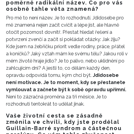
poměrně radikální název. Co pro vás
osobně tahle věta znamená?
Pro mě to není název. Je to rozhodnutí. Jdidosebe pro
mě znamená nejen začít cvičit a lépe jíst, ale hlavně
otočit pozornost dovnitř. Přestat hledat řešení a
potvrzení zvenčí a začít si pokládat otázky: Jak žiju?
Kde jsem na žebříčku priorit vedle rodiny, práce, přátel
a koníčků? Jaký vztah mám ke svému tělu? Jakou roli v
mém životě hraje jídlo? Je to palivo, nebo uklidnění po
zahlcujícím dni? A jestli to, co dělám každý den,
opravdu odpovídá tomu, kým chci být.
Jdidosebe
není motivace. Je to moment, kdy se přestanete
vymlouvat a začnete být k sobě opravdu upřímní.
Není to zázračná proměna za tři měsíce. Je to
rozhodnutí tentokrát to udělat jinak.
Vaše životní cesta se zásadně
změnila ve chvíli, kdy jste prodělal
Guillain-Barré syndrom a částečnou