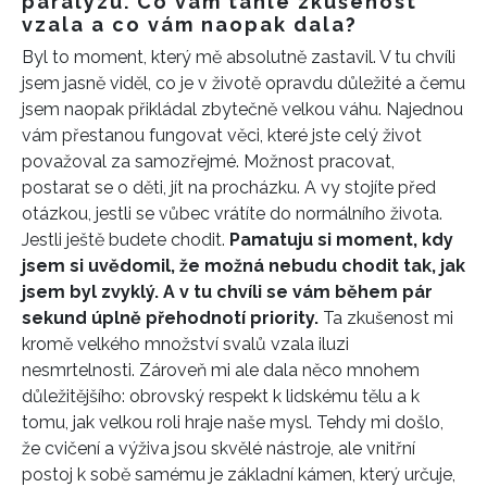
paralýzu. Co vám tahle zkušenost
vzala a co vám naopak dala?
Byl to moment, který mě absolutně zastavil. V tu chvíli
jsem jasně viděl, co je v životě opravdu důležité a čemu
jsem naopak přikládal zbytečně velkou váhu. Najednou
vám přestanou fungovat věci, které jste celý život
považoval za samozřejmé. Možnost pracovat,
postarat se o děti, jít na procházku. A vy stojíte před
otázkou, jestli se vůbec vrátíte do normálního života.
Jestli ještě budete chodit.
Pamatuju si moment, kdy
jsem si uvědomil, že možná nebudu chodit tak, jak
jsem byl zvyklý. A v tu chvíli se vám během pár
sekund úplně přehodnotí priority.
Ta zkušenost mi
kromě velkého množství svalů vzala iluzi
nesmrtelnosti. Zároveň mi ale dala něco mnohem
důležitějšího: obrovský respekt k lidskému tělu a k
tomu, jak velkou roli hraje naše mysl. Tehdy mi došlo,
že cvičení a výživa jsou skvělé nástroje, ale vnitřní
postoj k sobě samému je základní kámen, který určuje,