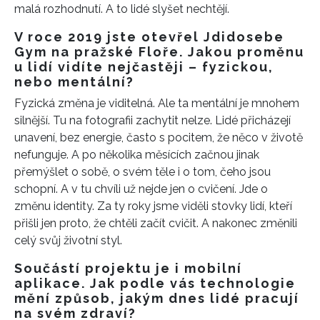
malá rozhodnutí. A to lidé slyšet nechtějí.
V roce 2019 jste otevřel Jdidosebe
Gym na pražské Floře. Jakou proměnu
u lidí vidíte nejčastěji – fyzickou,
nebo mentální?
Fyzická změna je viditelná. Ale ta mentální je mnohem
silnější. Tu na fotografii zachytit nelze. Lidé přicházejí
unavení, bez energie, často s pocitem, že něco v životě
nefunguje. A po několika měsících začnou jinak
přemýšlet o sobě, o svém těle i o tom, čeho jsou
schopní. A v tu chvíli už nejde jen o cvičení. Jde o
změnu identity. Za ty roky jsme viděli stovky lidí, kteří
přišli jen proto, že chtěli začít cvičit. A nakonec změnili
celý svůj životní styl.
Součástí projektu je i mobilní
aplikace. Jak podle vás technologie
mění způsob, jakým dnes lidé pracují
na svém zdraví?