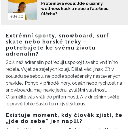
Proteinová voda: Jde o účinný
wellness hack a nebo o falešnou
útěchu?
elle.cz
Extrémní sporty, snowboard, surf
skate nebo horské treky –
potřebujete ke svému životu
adrenalin?
Spíš než adrenalin potřebuji uspokojit svého vnitřního
rebela. Vyjet ze zajetých kolejí. Dělat věci jinak. Žít v
souladu se sebou, ne podle společensky nastavených
pravidel. Pohyb v přírodě, hory, oceán nebo rychlost na
snowboardu mají navíc jednu zvláštní vlastnost.
Okamžitě vás vrátí do přítomnosti. A v dnešním světě
je právě tohle často ten největší luxus.
Existuje moment, kdy člověk zjistí, že
„jde do sebe“ jen napůl?