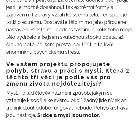
jestli je možné dosáhnout tak extrémní formy a
zároveň mít zdravý vztah ke svému tělu. Ten sport je
totiž o extrému. Dostáváte tělo mimo jeho přirozené
nastavení. Přesto mě dodnes fascinuje, kolik toho moje
tělo vydrželo a že jsem skutečnou stopku dostal až
dlouho poté, co jsem přestal soutěžit, a to kvůli
enormnímu psychickému stresu.
Ve vašem projektu propojujete
pohyb, stravu a práci s myslí. Která z
těchto tří věcí je podle vás pro
změnu života nejdůležitější?
Mysl. Pokud člověk nezmění způsob, jakým se
vztahuje k sobě a ke svému okolí, žádný jídelníček ani
trénink dlouhodobě fungovat nebude. Pohyb a strava
jsou nástroje.
Srdce a mysl jsou motor.