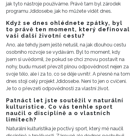
jak tyto nástroje používáme. Právě tam byl zárodek
programu Jdidosebe, jak ho můžete vidět dnes.
Když se dnes ohlédnete zpátky, byl
to právě ten moment, který definoval
vaši další životní cestu?
Ano, ale tehdy jsem ještě netušil, na jak dlouhou cestu
osobního rozvoje se vydávám. Byl to moment, kdy
jsem si uvědomil, že pokud se chci znovu postavit na
nohy, budu muset převzít plnou odpovědnost nejen za
svoje tělo, ale i za to, co se děje uvnitř. A přesně na tom
dnes stojí celý projekt Jdidosebe. Není to jen o cvičení.
Je to o převzetí odpovědnosti za vlastní život.
Patnáct let jste soutěžil v naturální
kulturistice. Co vás tenhle sport
naučil o disciplíně a o vlastních
limitech?
Naturální kulturistika je poctivý sport, který mě naučil
disciplíně a trpělivosti. Zároveň ale dodnes pochybuji,