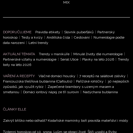
MIX
DOPORUČUJEME
Pravidla etikety
|
Slovník puberťáků
|
Partnerský
horoskop
|
Testy a kvízy
|
Andělská čísla
|
Cestování
|
Numerologie podle
data narození
|
Letní trendy
AKTUÁLNÍ TÉMATA
Trendy v manikúře
|
Minulé životy dle numerologie
|
Partnerské vztahy a numerologie
|
Seriál Ulice
|
Plavky na léto 2026
|
Trendy
boty na léto 2026
VAŘENÍ A RECEPTY
Vláčné domácí housky
|
7 receptů na salátové zálivky
|
Francouzská třešňová bublanina (Clafoutis)
|
Pařížské rohlíčky
|
30 nejlepších
způsobů, jak využít rybíz
|
Zapečené brambory s uzeným masem a
smetanou
|
Domácí iontový nápoj ze tří surovin
|
Nadýchaná bublanina
ČLÁNKY ELLE
Zakrýt bříško nebo odhalit? Kodaňské maminky boří pravidla mateřství i módy
Týdenní horoskop od 10. srpna: Lvům se obrací život, Štíři uspějí a Ryby