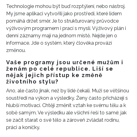
Technologie mohou být buď rozptýlení, nebo nástroj.
My jsme aplikaci vytvořili jako prostředí, které lidem
pomáhá držet směr. Je to strukturovaný průvodce
výživovým programem i prací s myslí. Výživový plán i
denní záznamy mají na jednom místě. Nejde jen o
informace. Jde o systém, který člověka provází
změnou.
Vaše programy jsou určené mužům i
ženám po celé republice. Liší se
nějak jejich přístup ke změně
životního stylu?
Ano, ale často jinak, než by lidé čekali. Muži se většinou
soustředí na výkon a výsledky. Ženy často přicházejí s
hlubší motivací. Chtějí změnit vztah ke svému tělu a k
sobě samým. Ve výsledku ale všichni řeší to samé: jak
se začít starat o své tělo a zároveň zvládat rodinu,
práci a koníčky.