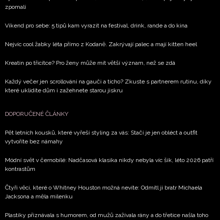
zpomalí
Víkend pro sebe: 5 tipů kam vyrazit na festival, drink, rande a do kina
Nejvíc cool žabky léta přímo z Kodaně. Zakrývají palec a mají kitten heel
Kreatin po třicítce? Pro ženy může mít větší význam, než se zdá
Každý večer jen scrollování na gauči a ticho? Zkuste s partnerem rutinu, díky
které uklidíte dům i zažehnete starou jiskru
DOPORUČENÉ ČLÁNKY
Pět letních kousků, které vyřeší styling za vás: Stačí je jen obléct a outfit
vytvoříte bez námahy
Módní svět v černobílé: Nadčasová klasika nikdy nebyla víc šik, léto 2026 patří
kontrastům
Čtyři věci, které o Whitney Houston možná nevíte: Odmítl ji bratr Michaela
Jacksona a měla milenku
Plastiky přiznávala s humorem, od mužů zažívala rány a do třetice našla toho