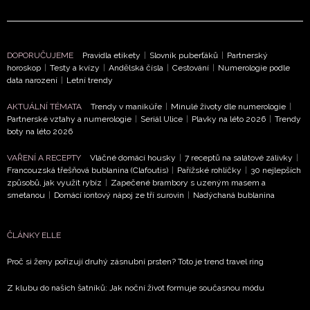
DOPORUČUJEME
Pravidla etikety
|
Slovník puberťáků
|
Partnerský
horoskop
|
Testy a kvízy
|
Andělská čísla
|
Cestování
|
Numerologie podle
data narození
|
Letní trendy
AKTUÁLNÍ TÉMATA
Trendy v manikúře
|
Minulé životy dle numerologie
|
Partnerské vztahy a numerologie
|
Seriál Ulice
|
Plavky na léto 2026
|
Trendy
boty na léto 2026
VAŘENÍ A RECEPTY
Vláčné domácí housky
|
7 receptů na salátové zálivky
|
Francouzská třešňová bublanina (Clafoutis)
|
Pařížské rohlíčky
|
30 nejlepších
způsobů, jak využít rybíz
|
Zapečené brambory s uzeným masem a
smetanou
|
Domácí iontový nápoj ze tří surovin
|
Nadýchaná bublanina
ČLÁNKY ELLE
Proč si ženy pořizují druhý zásnubní prsten? Toto je trend travel ring
Z klubu do našich šatníků: Jak noční život formuje současnou módu