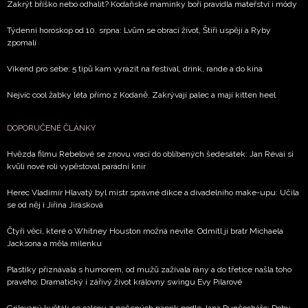
Zakrýt bříško nebo odhalit? Kodaňské maminky boří pravidla mateřství i módy
Týdenní horoskop od 10. srpna: Lvům se obrací život, Štíři uspějí a Ryby
zpomalí
Víkend pro sebe: 5 tipů kam vyrazit na festival, drink, rande a do kina
Nejvíc cool žabky léta přímo z Kodaně. Zakrývají palec a mají kitten heel
DOPORUČENÉ ČLÁNKY
Hvězda filmu Rebelové se znovu vrací do oblíbených šedesátek: Jan Révai si
kvůli nové roli vypěstoval parádní knír
Herec Vladimír Hlavatý byl mistr správné dikce a divadelního make-upu: Učila
se od něj i Jiřina Jirásková
Čtyři věci, které o Whitney Houston možná nevíte: Odmítl ji bratr Michaela
Jacksona a měla milenku
Plastiky přiznávala s humorem, od mužů zažívala rány a do třetice našla toho
pravého: Dramatický i zářivý život královny swingu Evy Pilarové
Grilovaný květák se salsou z pečených paprik podle Jana Punčocháře: Doby