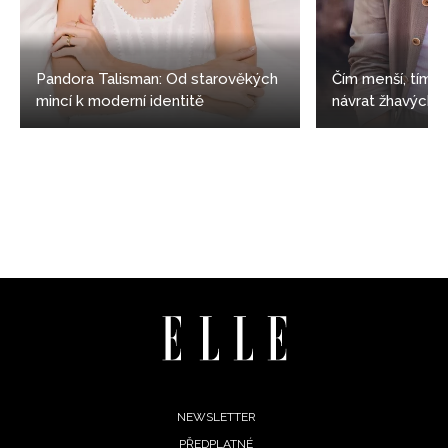
Přihlášením k newsletteru souhlasíte s
Obchodními
podmínkami společnosti BurdaMedia Extra s.r.o.
a
potvrzujete, že jste se seznámili se
Zásadami
Pandora Talisman: Od starověkých
Čím menší, tím s
ochrany soukromí
- BurdaMedia Extra s.r.o. bude s
mincí k moderní identitě
návrat žhavých 
Vašimi údaji pracovat zejména k organizaci a
vyhodnocení akce a zasílání novinek.
Chcete navíc dostávat i další zajímavé a exkluzivní
informace od našich partnerů? Pokud souhlasíte se
zpracováním údajů k tomuto účelu podle
Zásad ochrany
soukromí BurdaMedia Extra s.r.o.
, zaškrtněte toto pole.
Footer
NEWSLETTER
PŘEDPLATNÉ