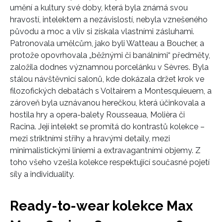
umění a kultury své doby, která byla známá svou
hravostí, intelektem a nezávislostí, nebyla vznešeného
původu a moc a vliv si získala vlastními zásluhami.
Patronovala umělcům, jako byli Watteau a Boucher, a
protože opovrhovala „běžnými či banálními“ předměty,
založila dodnes významnou porcelánku v Sèvres. Byla
stálou návštěvnicí salonů, kde dokázala držet krok ve
filozofických debatách s Voltai­rem a Montesquieuem, a
zároveň byla uznávanou herečkou, která účinkovala a
hostila hry a opera-balety Rousseaua, Molièra či
Racina. Její intelekt se promítá do kontrastů kolekce –
mezi striktními střihy a hravými detaily, mezi
minimalistickými liniemi a extravagantními objemy. Z
toho všeho vzešla kolekce respektující současné pojetí
síly a individuality.
Ready-to-wear kolekce Max