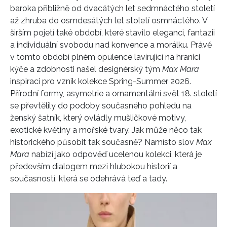
baroka přibližně od dvacátých let sedmnáctého století
až zhruba do osmdesátých let století osmnáctého. V
širším pojetí také období, které stavilo eleganci, fantazii
a individuální svobodu nad konvence a morálku. Právě
v tomto období plném opulence lavírující na hranici
kýče a zdobnosti našel designérský tým
Max Mara
inspiraci pro vznik kolekce Spring-Summer 2026.
Přírodní formy, asymetrie a ornamentální svět 18. století
se převtělily do podoby současného pohledu na
ženský šatník, který ovládly mušličkové motivy,
exotické květiny a mořské tvary. Jak může něco tak
historického působit tak současně? Namísto slov
Max
Mara
nabízí jako odpověď ucelenou kolekci, která je
především dialogem mezi hlubokou historií a
současností, která se odehrává teď a tady.