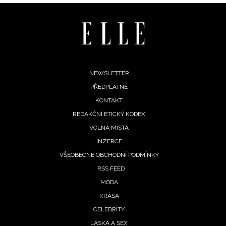
ochrany soukromí
- BurdaMedia Extra s.r.o. bude s
Vašimi údaji pracovat zejména k organizaci a
vyhodnocení akce a zasílání novinek.
Chcete navíc dostávat i další zajímavé a exkluzivní
informace od našich partnerů? Pokud souhlasíte se
zpracováním údajů k tomuto účelu podle
Zásad ochrany
Footer
NEWSLETTER
soukromí BurdaMedia Extra s.r.o.
, zaškrtněte toto pole.
PŘEDPLATNÉ
menu
KONTAKT
REDAKČNÍ ETICKÝ KODEX
VOLNÁ MÍSTA
INZERCE
VŠEOBECNÉ OBCHODNÍ PODMÍNKY
RSS FEED
MÓDA
KRÁSA
CELEBRITY
LÁSKA A SEX