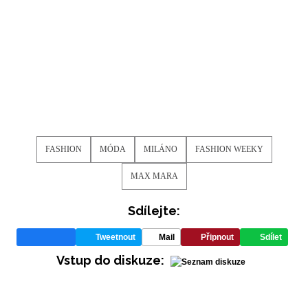
FASHION
MÓDA
MILÁNO
FASHION WEEKY
MAX MARA
NEWSLETTER
Sdílejte:
ODESLAT
Tweetnout
Mail
Připnout
Sdílet
Vstup do diskuze:
Přihlášením k newsletteru souhlasíte s
Obchodními
podmínkami společnosti BurdaMedia Extra s.r.o.
a
potvrzujete, že jste se seznámili se
Zásadami