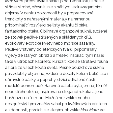
Max Mara
představila kolekci plnou kontrastů, kde se
střídají strohé, přesné linie s náhlými extravagantními
objemy. V centru pozornosti byly propracované
trenčkoty s nařasenými materiály na ramenou
připomínající rozvíjející se listy akantu či pírka
fantaskního ptáka. Objímavé organzové sukně, složené
ze stovek pečlivě střižených a skládaných dílů,
evokovaly exotické květy nebo mořské sasanky.
Pečlivě vrstveny do éterických tvarů, připomínaly
výjevy ze starých obrazů a fresek. Inspiraci tým našel
také v útrobách kabinetů kuriozit, kde se střetává fauna
a flora ze všech koutů světa. Přísné pouzdrové sukně
pak zdobily objemné, vzdušné detaily kolem boků, ale i
důmyslné pásky a popruhy, držící odhalené části
modelů pohromadě. Barevná paleta byla jemná, téměř
nepostřehnutelná, inspirovaná elegancí rokoka a jeho
buržoazní uniformou. Možná nezvykle mnoho
designérský tým značky sahal po květinových printech
a zdobnosti, prvcích, se kterými obvykle
Max Mara
ve