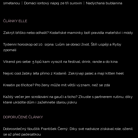
smetanou
|
Domácí iontový nápoj ze tří surovin
|
Nadýchaná bublanina
ČLÁNKY ELLE
Zakrýt bříško nebo odhalit? Kodaňské maminky boří pravidla mateřství i módy
Týdenní horoskop od 10. srpna: Lvům se obrací život, Štíři uspějí a Ryby
zpomalí
Víkend pro sebe: 5 tipů kam vyrazit na festival, drink, rande a do kina
Nejvíc cool žabky léta přímo z Kodaně. Zakrývají palec a mají kitten heel
Kreatin po třicítce? Pro ženy může mít větší význam, než se zdá
Každý večer jen scrollování na gauči a ticho? Zkuste s partnerem rutinu, díky
které uklidíte dům i zažehnete starou jiskru
DOPORUČENÉ ČLÁNKY
Dobrosrdečný tlouštík František Černý: Díky své nadváze získával role, oženil
se až před padesátkou