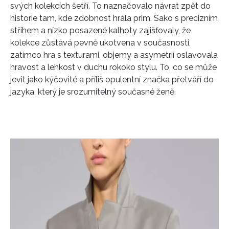
svých kolekcích šetří. To naznačovalo návrat zpět do
historie tam, kde zdobnost hrála prim. Sako s precizním
střihem a nízko posazené kalhoty zajišťovaly, že
kolekce zůstává pevně ukotvena v současnosti,
zatímco hra s texturami, objemy a asymetrií oslavovala
hravost a lehkost v duchu rokoko stylu. To, co se může
jevit jako kýčovité a příliš opulentní značka přetváří do
jazyka, který je srozumitelný současné ženě.