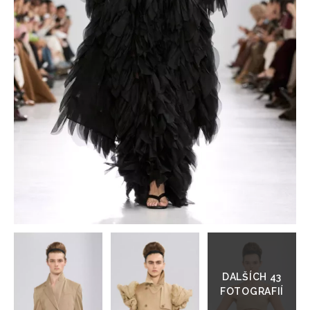
HOME
Přejít
do
galerie