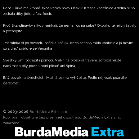
Pepa Kůrka má kromě syna Rafíka novou lásku: Krásná kadeřnice Adélka si ho
získala díky jídlu z fast foodu
Proč Skandinávky nikdy neříkají, že nemají co na sebe? Okopírujte jejich šatník
a pochopíte...
„Maminka si po rozvodu pořídila kočku, dnes se to vymklo kontrole a já nevím,
co s tím,“ svěřuje se Veronika
Švestky umí potrápit i pomoci. Vláknina prospívá trávení, sorbitol může
nadýmat a bílý povlak není plíseň ani špína
Bílý povlak na švestkách: Možná se mu vyhýbáte. Podle něj však poznáte
čerstvost
© 2003-2026
BurdaMedia Extra s.r.o.
Kopírování obsahu je bez písemného souhlasu BurdaMedia Extra s.r.o.
zakázáno