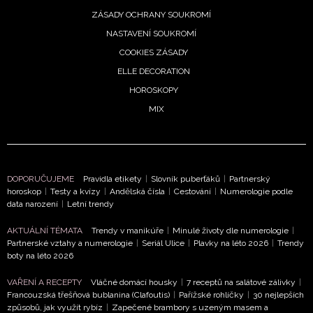
ZÁSADY OCHRANY SOUKROMÍ
NASTAVENÍ SOUKROMÍ
COOKIES ZÁSADY
ELLE DECORATION
HOROSKOPY
MIX
DOPORUČUJEME
Pravidla etikety
|
Slovník puberťáků
|
Partnerský
horoskop
|
Testy a kvízy
|
Andělská čísla
|
Cestování
|
Numerologie podle
data narození
|
Letní trendy
AKTUÁLNÍ TÉMATA
Trendy v manikúře
|
Minulé životy dle numerologie
|
Partnerské vztahy a numerologie
|
Seriál Ulice
|
Plavky na léto 2026
|
Trendy
boty na léto 2026
VAŘENÍ A RECEPTY
Vláčné domácí housky
|
7 receptů na salátové zálivky
|
Francouzská třešňová bublanina (Clafoutis)
|
Pařížské rohlíčky
|
30 nejlepších
způsobů, jak využít rybíz
|
Zapečené brambory s uzeným masem a