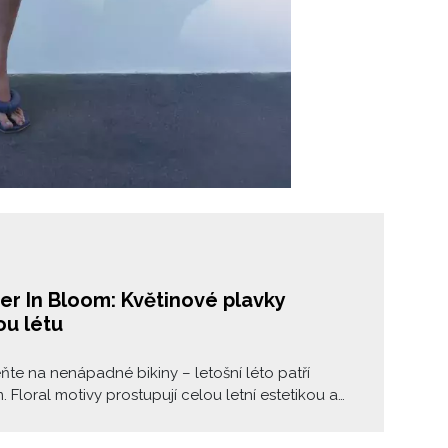
r In Bloom: Květinové plavky
ou létu
e na nenápadné bikiny – letošní léto patří
. Floral motivy prostupují celou letní estetikou a
ejsou výjimkou. Od jemných vzorů až po výrazné
é tvary, které se stávají nepřehlédnutelným