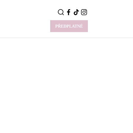
PŘEDPLATNÉ
VÍCE
Y
CELEBRITY
Novinky
Styl slavných
Rozhovory
ie