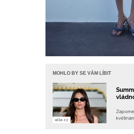
MOHLO BY SE VÁM LÍBIT
Summe
vládn
Zapomeňt
květinám
elle.cz
plavky n
květinov