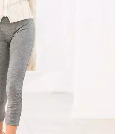
Přihlášením k newsletteru souhlasíte s
Obcho
společnosti BurdaMedia Extra s.r.o.
a potv
Zásadami ochrany soukromí
- BurdaMedia E
pracovat zejména k organizaci a vyhodnocení 
Chcete navíc dostávat i další zajímavé a exkluz
Pokud souhlasíte se zpracováním údajů k tom
soukromí BurdaMedia Extra s.r.o.
, zaškrtnět