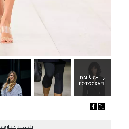
Přejít
do
galerie
oogle zprávách