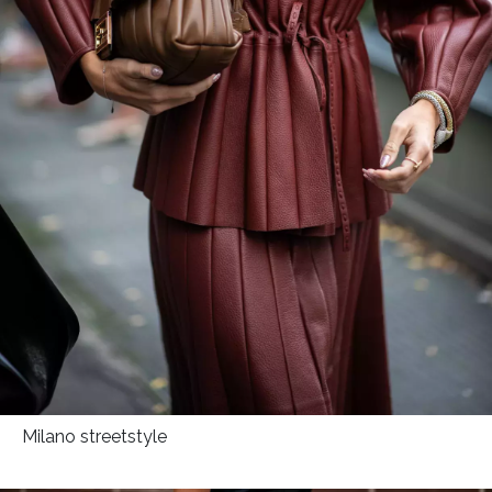
Přihlášením k newsletteru souhlasíte s
Obchodními
podmínkami společnosti BurdaMedia Extra s.r.o.
a
potvrzujete, že jste se seznámili se
Zásadami
ochrany soukromí
- BurdaMedia Extra s.r.o. bude s
Vašimi údaji pracovat zejména k organizaci a
vyhodnocení akce a zasílání novinek.
Chcete navíc dostávat i další zajímavé a exkluzivní
informace od našich partnerů? Pokud souhlasíte se
zpracováním údajů k tomuto účelu podle
Zásad ochrany
soukromí BurdaMedia Extra s.r.o.
, zaškrtněte toto pole.
Milano streetstyle