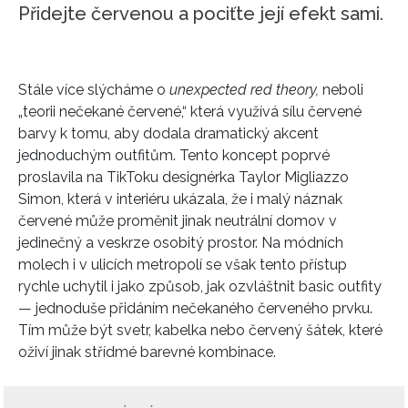
Přidejte červenou a pociťte její efekt sami.
Stále více slýcháme o
unexpected red theory,
neboli
„teorii nečekané červené,“ která využívá sílu červené
barvy k tomu, aby dodala dramatický akcent
jednoduchým outfitům. Tento koncept poprvé
proslavila na TikToku designérka Taylor Migliazzo
Simon, která v interiéru ukázala, že i malý náznak
červené může proměnit jinak neutrální domov v
jedinečný a veskrze osobitý prostor. Na módních
molech i v ulicích metropolí se však tento přístup
rychle uchytil i jako způsob, jak ozvláštnit basic outfity
— jednoduše přidáním nečekaného červeného prvku.
Tím může být svetr, kabelka nebo červený šátek, které
oživí jinak střídmé barevné kombinace.