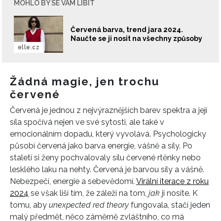
MOHLO BY SE VÁM LÍBIT
Červená barva, trend jara 2024.
Naučte se ji nosit na všechny způsoby
elle.cz
Žádná magie, jen trochu
červené
Červená je jednou z nejvýraznějších barev spektra a její
síla spočívá nejen ve své sytosti, ale také v
emocionálním dopadu, který vyvolává. Psychologicky
působí červená jako barva energie, vášně a síly. Po
staletí si ženy pochvalovaly sílu červené rtěnky nebo
lesklého laku na nehty. Červená je barvou síly a vášně.
Nebezpečí, energie a sebevědomí.
Virální iterace z roku
2024
se však liší tím, že záleží na tom,
jak
ji nosíte. K
tomu, aby
unexpected red theory
fungovala, stačí jeden
malý předmět, něco záměrně zvláštního, co má