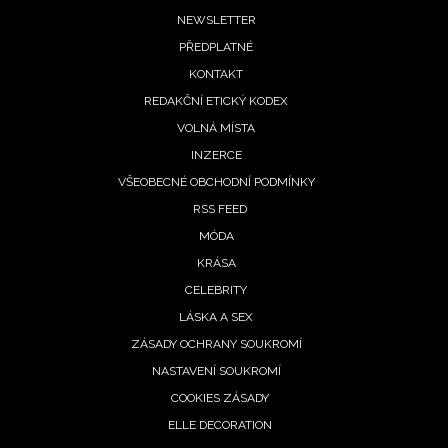
Footer
NEWSLETTER
PŘEDPLATNÉ
menu
KONTAKT
REDAKČNÍ ETICKÝ KODEX
VOLNÁ MÍSTA
INZERCE
VŠEOBECNÉ OBCHODNÍ PODMÍNKY
RSS FEED
MÓDA
KRÁSA
NEWSLETTER
CELEBRITY
LÁSKA A SEX
ODESLAT
ZÁSADY OCHRANY SOUKROMÍ
NASTAVENÍ SOUKROMÍ
Přihlášením k newsletteru souhlasíte s
Obchodními
COOKIES ZÁSADY
podmínkami společnosti BurdaMedia Extra s.r.o.
a
ELLE DECORATION
potvrzujete, že jste se seznámili se
Zásadami