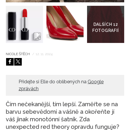
Přejít
HOME
do
galerie
NICOLE ŠTĚCH
/
12. 11. 2024
Přidejte si Elle do oblíbených na
Google
zprávách
Čím nečekanější, tím lepší. Zaměřte se na
barvu sebevědomí a vášně a okořeňte jí
váš jinak monotónní šatník. Zda
unexpected red theory opravdu funguje?