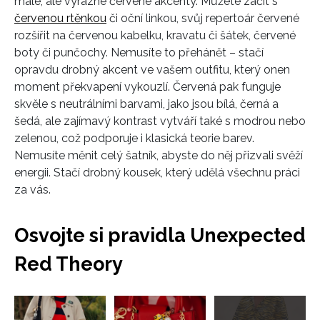
malé, ale výrazné červené akcenty. Můžete začít s
červenou rtěnkou
či oční linkou, svůj repertoár červené
rozšířit na červenou kabelku, kravatu či šátek, červené
boty či punčochy. Nemusíte to přehánět – stačí
opravdu drobný akcent ve vašem outfitu, který onen
moment překvapení vykouzlí. Červená pak funguje
skvěle s neutrálními barvami, jako jsou bílá, černá a
šedá, ale zajímavý kontrast vytváří také s modrou nebo
zelenou, což podporuje i klasická teorie barev.
Nemusíte měnit celý šatník, abyste do něj přizvali svěží
energii. Stačí drobný kousek, který udělá všechnu práci
za vás.
Osvojte si pravidla Unexpected
Red Theory
Přejít