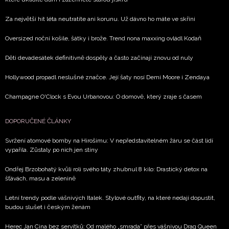
Za největší hit léta neutratíte ani korunu. Už dávno ho máte ve skříni
Oversized noční košile, šátky i brože. Trend nona maxxing ovládl Kodaň
Děti devadesátek definitivně dospěly a často začínají znovu od nuly
Hollywood propadl neslušné značce. Její šaty nosí Demi Moore i Zendaya
Champagne O'Clock s Evou Urbanovou: O domově, který zraje s časem
DOPORUČENÉ ČLÁNKY
Svržení atomové bomby na Hirošimu: V nepředstavitelném žáru se část lidí
vypařila. Zůstaly po nich jen stíny
Ondřej Brzobohatý kvůli roli svého táty zhubnul 8 kilo: Drastický detox na
šťávách, masu a zelenině
Letní trendy podle vášnivých Italek. Stylové outfity, na které nedají dopustit,
budou slušet i českým ženám
Herec Jan Cina bez servítků: Od malého „smrada” přes vášnivou Drag Queen