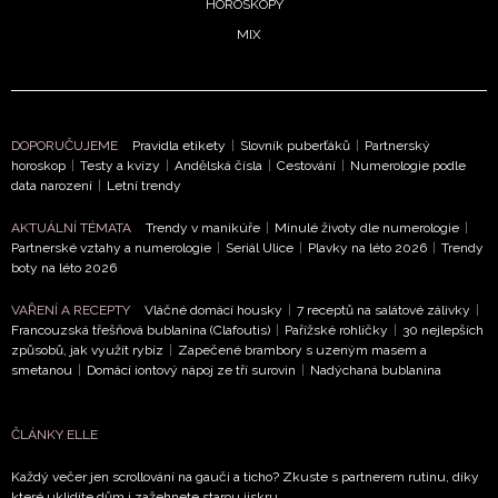
HOROSKOPY
ochrany soukromí
- BurdaMedia Extra s.r.o. bude s
MIX
Vašimi údaji pracovat zejména k organizaci a
vyhodnocení akce a zasílání novinek.
Chcete navíc dostávat i další zajímavé a exkluzivní
informace od našich partnerů? Pokud souhlasíte se
DOPORUČUJEME
Pravidla etikety
|
Slovník puberťáků
|
Partnerský
zpracováním údajů k tomuto účelu podle
Zásad ochrany
horoskop
|
Testy a kvízy
|
Andělská čísla
|
Cestování
|
Numerologie podle
soukromí BurdaMedia Extra s.r.o.
, zaškrtněte toto pole.
data narození
|
Letní trendy
AKTUÁLNÍ TÉMATA
Trendy v manikúře
|
Minulé životy dle numerologie
|
Partnerské vztahy a numerologie
|
Seriál Ulice
|
Plavky na léto 2026
|
Trendy
boty na léto 2026
VAŘENÍ A RECEPTY
Vláčné domácí housky
|
7 receptů na salátové zálivky
|
Francouzská třešňová bublanina (Clafoutis)
|
Pařížské rohlíčky
|
30 nejlepších
způsobů, jak využít rybíz
|
Zapečené brambory s uzeným masem a
smetanou
|
Domácí iontový nápoj ze tří surovin
|
Nadýchaná bublanina
ČLÁNKY ELLE
Každý večer jen scrollování na gauči a ticho? Zkuste s partnerem rutinu, díky
které uklidíte dům i zažehnete starou jiskru