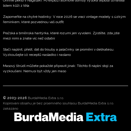
Ohnivé peklo v Nagasaki: Po explozi atomové bomby vysoká teplota strhávala
lidem kůži z těla
Zapomeňte na chytré hodinky: V roce 2026 se vrací vintage modely s úzkým
řemínkem, které pozvednou váš outfit
Pražská a brněnská hantýrka, které rozumí jen vyvolení. Zjistěte, zda jste
mezi nimi a znáte víc než ostatní
Stačí naplnit, přelít, dát do trouby a palačinky se promění v delikatesu.
Vyzkoušejte 10 receptů nasladko i naslano
Masový štrúdl můžete pokaždé připravit jinak: Těchto 6 náplní stojí za
vyzkoušení. Nemusí být vždy jen maso
© 2003-2026
BurdaMedia Extra s.r.o.
Kopírování obsahu je bez písemného souhlasu BurdaMedia Extra s.r.o.
zakázáno