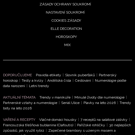
ZÁSADY OCHRANY SOUKROMÍ
NASTAVENÍ SOUKROMÍ
COOKIES ZÁSADY
ELLE DECORATION
HOROSKOPY
MIX
DOPORUČUJEME
Pravidla etikety
|
Slovník puberťáků
|
Partnerský
horoskop
|
Testy a kvízy
|
Andělská čísla
|
Cestování
|
Numerologie podle
data narození
|
Letní trendy
AKTUÁLNÍ TÉMATA
Trendy v manikúře
|
Minulé životy dle numerologie
|
Partnerské vztahy a numerologie
|
Seriál Ulice
|
Plavky na léto 2026
|
Trendy
boty na léto 2026
VAŘENÍ A RECEPTY
Vláčné domácí housky
|
7 receptů na salátové zálivky
|
Francouzská třešňová bublanina (Clafoutis)
|
Pařížské rohlíčky
|
30 nejlepších
způsobů, jak využít rybíz
|
Zapečené brambory s uzeným masem a