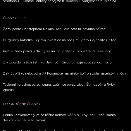
smetanou
|
Domácí iontový nápoj ze tří surovin
|
Nadýchaná bublanina
ČLÁNKY ELLE
Ženy podle Christophera Nolana: Achillova pata kultovního tvůrce
Burgundy kabelka: Stylová investice na podzim, kterou vynosíte už teď
Proč si ženy pořizují druhý zásnubní prsten? Toto je trend travel ring
Z klubu do našich šatníků: Jak noční život formuje současnou módu
Zakrýt bříško nebo odhalit? Kodaňské maminky boří pravidla mateřství i módy
Týdenní horoskop od 10. srpna: Lvům se obrací život, Štíři uspějí a Ryby
zpomalí
DOPORUČENÉ ČLÁNKY
Lenka Termerová 15 let po těžké nemoci věří v sílu bylinek: Stačí snítka
dvakrát denně, je to zázrak