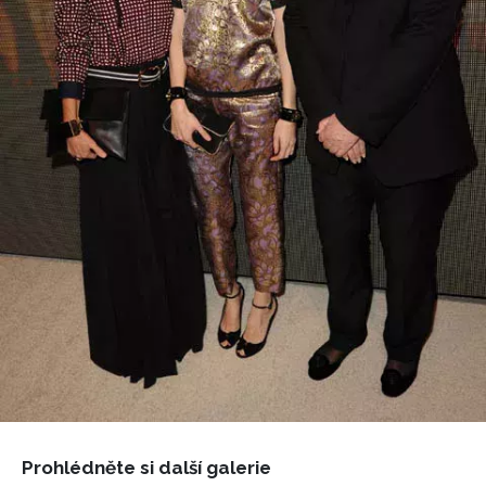
Přihlášením k newsletteru souhlasíte s
Obchodními
podmínkami společnosti BurdaMedia Extra s.r.o.
a
potvrzujete, že jste se seznámili se
Zásadami
ochrany soukromí
- BurdaMedia Extra s.r.o. bude s
Vašimi údaji pracovat zejména k organizaci a
vyhodnocení akce a zasílání novinek.
Chcete navíc dostávat i další zajímavé a exkluzivní
informace od našich partnerů? Pokud souhlasíte se
zpracováním údajů k tomuto účelu podle
Zásad ochrany
soukromí BurdaMedia Extra s.r.o.
, zaškrtněte toto pole.
Prohlédněte si další galerie