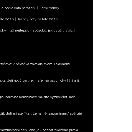
e podle data narození
|
Letní trendy
léto 2026
|
Trendy boty na léto 2026
íčky
|
30 nejlepších způsobů, jak využít rybíz
|
Bartošové: Zpěvačka zavolala svému slavnému
ka. Její nový partner ji zřejmě psychicky týrá a já
jící barevné kombinace musíte vyzkoušet, než
t, děti mi ale říkají, že na něj zapomínám,“ svěřuje
 mezinárodní den. Víte, jak poznat zkažené pivo a