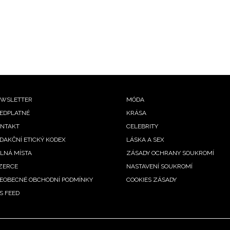
ooter
WSLETTER
MÓDA
EDPLATNÉ
KRÁSA
enu
NTAKT
CELEBRITY
DAKČNÍ ETICKÝ KODEX
LÁSKA A SEX
LNÁ MÍSTA
ZÁSADY OCHRANY SOUKROMÍ
ZERCE
NASTAVENÍ SOUKROMÍ
EOBECNÉ OBCHODNÍ PODMÍNKY
COOKIES ZÁSADY
S FEED