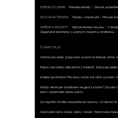
DOPORUČUJEME
Pravidla etikety
|
Slovník puberťá
AKTUÁLNÍ TÉMATA
Trendy v manikúře
|
Minulé živ
VAŘENÍ A RECEPTY
Vláčné domácí housky
|
7 recep
Zapečené brambory s uzeným masem a smetanou
|
ČLÁNKY ELLE
Víkend pro sebe: 5 tipů kam vyrazit na festival, drink, 
Nejvíc cool žabky léta přímo z Kodaně. Zakrývají palec 
Kreatin po třicítce? Pro ženy může mít větší význam, 
Každý večer jen scrollování na gauči a ticho? Zkuste s
dům i zažehnete starou jiskru
Za největší hit léta neutratíte ani korunu. Už dávno ho
Oversized noční košile, šátky i brože. Trend nona max