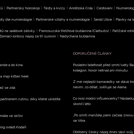
ků
|
Partnerský horoskop
|
Testy a kvízy
|
Andělská čísla
|
Cestování
|
Numerologi
oty dle numerologie
|
Partnerské vztahy a numerologie
|
Seriál Ulice
|
Plavky na 
tů na salátové zálivky
|
Francouzská třešňová bublanina (Clafoutis)
|
Pařížské rohl
Domácí iontový nápoj ze tří surovin
|
Nadýchaná bublanina
DOPORUČENÉ ČLÁNKY
rande a do kina
Poslední telefonát před smrtí Ivety 
kolegovi, hovor netrval ani minutu
a mají kitten heel
Z mé nejlepší kamarádky se stává tros
nevím, co dělat, svěřuje se Alena
než se zdá
Co nosí módní influencerky? Následu
 partnerem rutinu, díky které uklidíte
skončí léto
„Po smrti manžela jsem začala znovu ží
 máte ve skříni
se Věra
xing ovládl Kodaň
Oblíbený český nápoj dnes slaví svůj