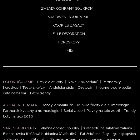
Vašimi údaji pracovat zejména k organizaci a
ZÁSADY OCHRANY SOUKROMÍ
vyhodnocení akce a zasílání novinek.
NASTAVENÍ SOUKROMÍ
Chcete navíc dostávat i další zajímavé a exkluzivní
COOKIES ZÁSADY
informace od našich partnerů? Pokud souhlasíte se
ELLE DECORATION
zpracováním údajů k tomuto účelu podle
Zásad ochrany
soukromí BurdaMedia Extra s.r.o.
, zaškrtněte toto pole.
HOROSKOPY
MIX
DOPORUČUJEME
Pravidla etikety
|
Slovník puberťáků
|
Partnerský
horoskop
|
Testy a kvízy
|
Andělská čísla
|
Cestování
|
Numerologie podle
data narození
|
Letní trendy
AKTUÁLNÍ TÉMATA
Trendy v manikúře
|
Minulé životy dle numerologie
|
Partnerské vztahy a numerologie
|
Seriál Ulice
|
Plavky na léto 2026
|
Trendy
boty na léto 2026
VAŘENÍ A RECEPTY
Vláčné domácí housky
|
7 receptů na salátové zálivky
|
Francouzská třešňová bublanina (Clafoutis)
|
Pařížské rohlíčky
|
30 nejlepších
způsobů, jak využít rybíz
|
Zapečené brambory s uzeným masem a