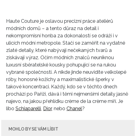
Haute Couture je oslavou precizní práce ateliérů
módních domů – a tento důraz na detail i
nekompromisní honba za dokonalostí se odráží i v
ulicích módní metropole. Stačí se zaměřit na vydatné
zlaté detaily, které nabývají nečekaných tvarů a
získávají výraz. Očím módních znalců neuniknou
luxusní sběratelské kousky pohupující se na rukou
vybrané společnosti. A nikde jinde neuvidíte velkolepé
róby, honosné kožichy a maximalistické šperky v
takové koncentraci. Každý, kdo se v těchto dnech
prochází po Paříži, dává i těmi nejmenšími detaily jasně
najevo, na jakou přehlídku crème de la crème míří. Je
libo
Schiaparelli
,
Dior
, nebo
Chanel
?
MOHLO BY SE VÁM LÍBIT