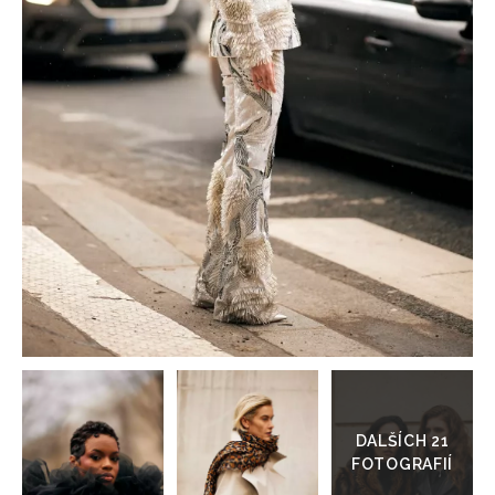
HOME
Přejít
do
galerie