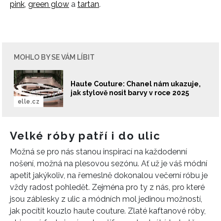
pink
,
green glow
a
tartan
.
MOHLO BY SE VÁM LÍBIT
Haute Couture: Chanel nám ukazuje,
jak stylově nosit barvy v roce 2025
elle.cz
Velké róby patří i do ulic
Možná se pro nás stanou inspirací na každodenní
nošení, možná na plesovou sezónu. Ať už je váš módní
apetit jakýkoliv, na řemeslně dokonalou večerní róbu je
vždy radost pohledět. Zejména pro ty z nás, pro které
jsou záblesky z ulic a módních mol jedinou možností,
jak pocítit kouzlo haute couture. Zlaté kaftanové róby,