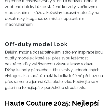
objemné fuchsiové vrstvy šifonu a hedvábí, bohatě
zdobené obleky i úzce stažené korzety s áčkovými
maxi sukněmi – kůže a kožešiny, luxusní materiály na
dosah ruky. Elegance se mísila s opulentním
maximalismem.
Off-duty model look
Dalším, možná dosažitelnějším, zdrojem inspirace jsou
outfity modelek, které se i přes svou ležérnost
neztrácejí díky vytříbenému vkusu a kráse v davu.
INFORMACE
Džíny, kalhoty pánského střihu, vrstvy jednoduchých
vintage sak a kabátů, malá kabelka ležérně přehozená
REDAKCE
přes rameno a jemná šála okolo krku. Podívejte se v
galerii na to nejlepší z pařížského street stylu.
Haute Couture 2025: Nejlepší