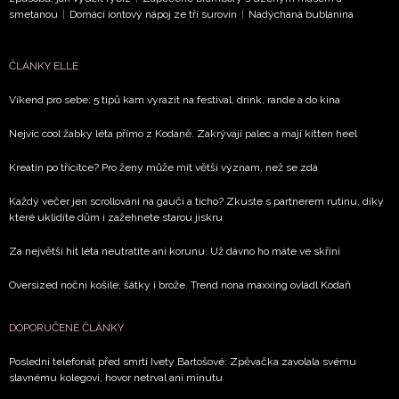
smetanou
|
Domácí iontový nápoj ze tří surovin
|
Nadýchaná bublanina
ČLÁNKY ELLE
Víkend pro sebe: 5 tipů kam vyrazit na festival, drink, rande a do kina
Nejvíc cool žabky léta přímo z Kodaně. Zakrývají palec a mají kitten heel
Kreatin po třicítce? Pro ženy může mít větší význam, než se zdá
Každý večer jen scrollování na gauči a ticho? Zkuste s partnerem rutinu, díky
které uklidíte dům i zažehnete starou jiskru
Za největší hit léta neutratíte ani korunu. Už dávno ho máte ve skříni
Oversized noční košile, šátky i brože. Trend nona maxxing ovládl Kodaň
DOPORUČENÉ ČLÁNKY
Poslední telefonát před smrtí Ivety Bartošové: Zpěvačka zavolala svému
slavnému kolegovi, hovor netrval ani minutu