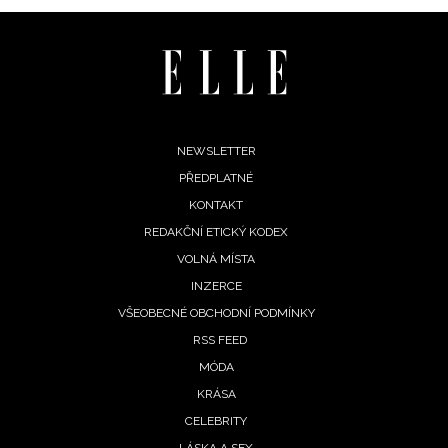
Footer
NEWSLETTER
PŘEDPLATNÉ
menu
KONTAKT
REDAKČNÍ ETICKÝ KODEX
NEWSLETTER
VOLNÁ MÍSTA
INZERCE
ODESLAT
VŠEOBECNÉ OBCHODNÍ PODMÍNKY
RSS FEED
Přihlášením k newsletteru souhlasíte s
Obchodními
MÓDA
podmínkami společnosti BurdaMedia Extra s.r.o.
a
KRÁSA
potvrzujete, že jste se seznámili se
Zásadami
CELEBRITY
ochrany soukromí
- BurdaMedia Extra s.r.o. bude s
LÁSKA A SEX