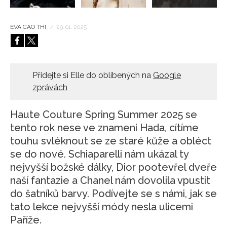
EVA CAO THI
/
29. 01. 2025
Přidejte si Elle do oblíbených na
Google
zprávách
Haute Couture Spring Summer 2025 se
tento rok nese ve znamení Hada, cítíme
touhu svléknout se ze staré kůže a obléct
se do nové. Schiaparelli nám ukázal ty
nejvyšší božské dálky, Dior pootevřel dveře
naší fantazie a Chanel nám dovolila vpustit
do šatníků barvy. Podívejte se s námi, jak se
tato lekce nejvyšší módy nesla ulicemi
Paříže.