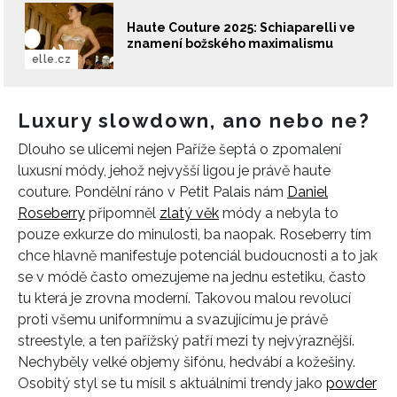
Haute Couture 2025: Schiaparelli ve
znamení božského maximalismu
elle.cz
Luxury slowdown, ano nebo ne?
Dlouho se ulicemi nejen Paříže šeptá o zpomalení
luxusní módy, jehož nejvyšší ligou je právě haute
couture. Pondělní ráno v Petit Palais nám
Daniel
Roseberry
připomněl
zlatý věk
módy a nebyla to
pouze exkurze do minulosti, ba naopak. Roseberry tím
chce hlavně manifestuje potenciál budoucnosti a to jak
se v módě často omezujeme na jednu estetiku, často
tu která je zrovna moderní. Takovou malou revolucí
proti všemu uniformnímu a svazujícímu je právě
streestyle, a ten pařížský patří mezi ty nejvýraznější.
Nechyběly velké objemy šifónu, hedvábí a kožešiny.
Osobitý styl se tu mísil s aktuálními trendy jako
powder