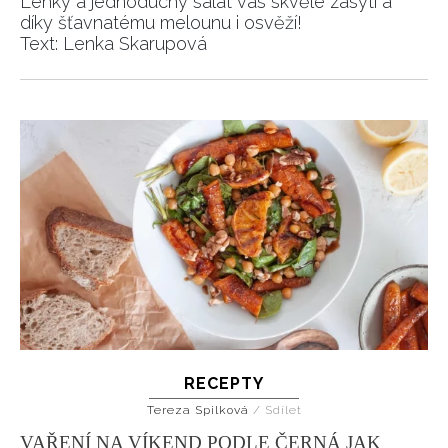
Lehký a jednoduchý salát vás skvěle zasytí a
díky šťavnatému melounu i osvěží!
Text: Lenka Skarupová
RECEPTY
Tereza Spilková
/
Sdílet
VAŘENÍ NA VÍKEND PODLE ČERNÁ JAK