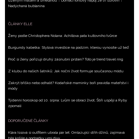
uzeným masem a smetanou
|
Domácí iontový nápoj ze tří surovin
|
Nadýchaná bublanina
ČLÁNKY ELLE
Ženy podle Christophera Nolana: Achillova pata kultovního tvůrce
Burgundy kabelka: Stylová investice na podzim, kterou vynosíte už teď
Proč si ženy pořizují druhý zásnubní prsten? Toto je trend travel ring
Z klubu do našich šatníků: Jak noční život formuje současnou módu
Zakrýt bříško nebo odhalit? Kodaňské maminky boří pravidla mateřství i
módy
Týdenní horoskop od 10. srpna: Lvům se obrací život, Štíři uspějí a Ryby
zpomalí
DOPORUČENÉ ČLÁNKY
Klára Issová si outfitem ubrala pár let: Omlazující střih džínů, zajímavá
bílá košile a podpatky umí divy