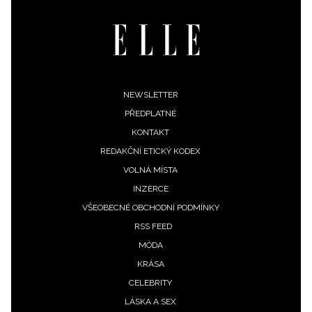
ODESLAT
Přihlášením k newsletteru souhlasíte s
Obchodními
podmínkami společnosti BurdaMedia Extra s.r.o.
a
potvrzujete, že jste se seznámili se
Zásadami
ochrany soukromí
- BurdaMedia Extra s.r.o. bude s
Footer
NEWSLETTER
Vašimi údaji pracovat zejména k organizaci a
PŘEDPLATNÉ
menu
vyhodnocení akce a zasílání novinek.
KONTAKT
Chcete navíc dostávat i další zajímavé a exkluzivní
REDAKČNÍ ETICKÝ KODEX
informace od našich partnerů? Pokud souhlasíte se
VOLNÁ MÍSTA
zpracováním údajů k tomuto účelu podle
Zásad ochrany
INZERCE
soukromí BurdaMedia Extra s.r.o.
, zaškrtněte toto pole.
VŠEOBECNÉ OBCHODNÍ PODMÍNKY
RSS FEED
MÓDA
KRÁSA
CELEBRITY
LÁSKA A SEX