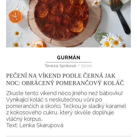
GURMÁN
Tereza Spilková
/
Sdílet
PEČENÍ NA VÍKEND PODLE ČERNÁ JAK
NOC: OBRÁCENÝ POMERANČOVÝ KOLÁČ
Zkuste tento víkend něco jiného než bábovku!
Vynikající koláč s neskutečnou vůni po
pomerančích a skořici. Tečkou je sladký karamel
z kokosového cukru, který skvěle doplňuje
vláčný korpus.
Text: Lenka Skarupová