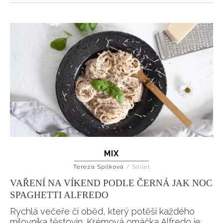
MIX
Tereza Spilková
/
Sdílet
VAŘENÍ NA VÍKEND PODLE ČERNÁ JAK NOC
SPAGHETTI ALFREDO
Rychlá večeře či oběd, který potěší každého
milovníka těstovin. Krémová omáčka Alfredo je