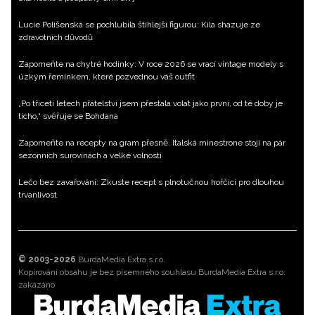
Lucie Polišenská se pochlubila štíhlejší figurou: Kila shazuje ze
zdravotních důvodů
Zapomeňte na chytré hodinky: V roce 2026 se vrací vintage modely s
úzkým řemínkem, které pozvednou váš outfit
„Po třiceti letech přátelství jsem přestala volat jako první, od té doby je
ticho,“ svěřuje se Bohdana
Zapomeňte na recepty na gram přesně. Italská minestrone stojí na pár
sezonních surovinách a velké volnosti
Lečo bez zavařování: Zkuste recept s plnotučnou hořčicí pro dlouhou
trvanlivost
© 2003-2026
BurdaMedia Extra s.r.o.
Kopírování obsahu je bez písemného souhlasu BurdaMedia Extra s.r.o.
zakázáno