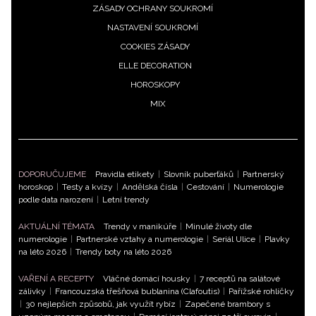
ZÁSADY OCHRANY SOUKROMÍ
NASTAVENÍ SOUKROMÍ
COOKIES ZÁSADY
ELLE DECORATION
HOROSKOPY
MIX
DOPORUČUJEME
Pravidla etikety
|
Slovník puberťáků
|
Partnerský
horoskop
|
Testy a kvízy
|
Andělská čísla
|
Cestování
|
Numerologie
podle data narození
|
Letní trendy
AKTUÁLNÍ TÉMATA
Trendy v manikúře
|
Minulé životy dle
numerologie
|
Partnerské vztahy a numerologie
|
Seriál Ulice
|
Plavky
na léto 2026
|
Trendy boty na léto 2026
VAŘENÍ A RECEPTY
Vláčné domácí housky
|
7 receptů na salátové
zálivky
|
Francouzská třešňová bublanina (Clafoutis)
|
Pařížské rohlíčky
|
30 nejlepších způsobů, jak využít rybíz
|
Zapečené brambory s