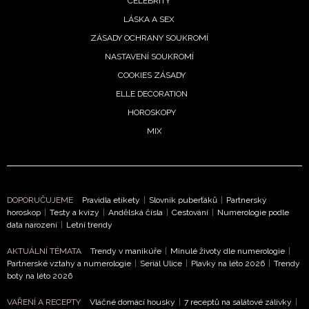
CELEBRITY
LÁSKA A SEX
ZÁSADY OCHRANY SOUKROMÍ
NEWSLETTER
NASTAVENÍ SOUKROMÍ
COOKIES ZÁSADY
ODESLAT
ELLE DECORATION
HOROSKOPY
Přihlášením k newsletteru souhlasíte s
Obchodními
MIX
podmínkami společnosti BurdaMedia Extra s.r.o.
a
potvrzujete, že jste se seznámili se
Zásadami ochrany
soukromí
- BurdaMedia Extra s.r.o. bude s Vašimi údaji
pracovat zejména k organizaci a vyhodnocení akce a
zasílání novinek.
DOPORUČUJEME
Pravidla etikety
|
Slovník puberťáků
|
Partnerský
horoskop
|
Testy a kvízy
|
Andělská čísla
|
Cestování
|
Numerologie podle
data narození
|
Letní trendy
Chcete navíc dostávat i další zajímavé a exkluzivní
informace od našich partnerů? Pokud souhlasíte se
AKTUÁLNÍ TÉMATA
Trendy v manikúře
|
Minulé životy dle numerologie
|
zpracováním údajů k tomuto účelu podle
Zásad ochrany
Partnerské vztahy a numerologie
|
Seriál Ulice
|
Plavky na léto 2026
|
Trendy
soukromí BurdaMedia Extra s.r.o.
, zaškrtněte toto pole.
boty na léto 2026
VAŘENÍ A RECEPTY
Vláčné domácí housky
|
7 receptů na salátové zálivky
|