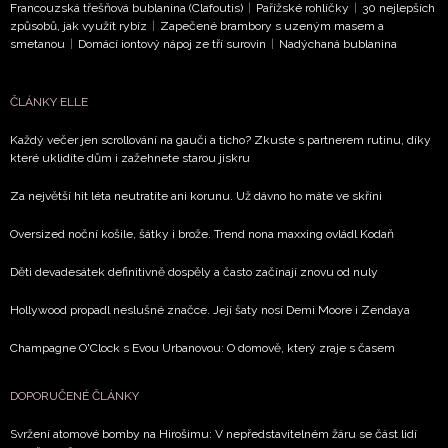
Francouzská třešňová bublanina (Clafoutis)
|
Pařížské rohlíčky
|
30 nejlepších
způsobů, jak využít rybíz
|
Zapečené brambory s uzeným masem a
smetanou
|
Domácí iontový nápoj ze tří surovin
|
Nadýchaná bublanina
ČLÁNKY ELLE
Každý večer jen scrollování na gauči a ticho? Zkuste s partnerem rutinu, díky
které uklidíte dům i zažehnete starou jiskru
Za největší hit léta neutratíte ani korunu. Už dávno ho máte ve skříni
Oversized noční košile, šátky i brože. Trend nona maxxing ovládl Kodaň
Děti devadesátek definitivně dospěly a často začínají znovu od nuly
Hollywood propadl neslušné značce. Její šaty nosí Demi Moore i Zendaya
Champagne O'Clock s Evou Urbanovou: O domově, který zraje s časem
DOPORUČENÉ ČLÁNKY
Svržení atomové bomby na Hirošimu: V nepředstavitelném žáru se část lidí