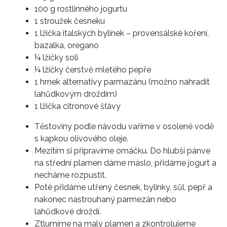
100 g rostlinného jogurtu
1 stroužek česneku
1 lžička italských bylinek – provensálské koření,
bazalka, oregano
¼ lžičky soli
¼ lžičky čerstvě mletého pepře
1 hrnek alternativy parmazánu (možno nahradit
lahůdkovým droždím)
1 lžička citronové šťávy
Těstoviny podle návodu vaříme v osolené vodě
s kapkou olivového oleje.
Mezitím si připravíme omáčku. Do hlubší pánve
na střední plamen dáme máslo, přidáme jogurt a
necháme rozpustit.
Poté přidáme utřený česnek, bylinky, sůl, pepř a
nakonec nastrouhaný parmezán nebo
lahůdkové droždí.
Ztlumíme na malý plamen a zkontrolujeme