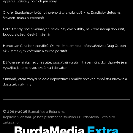
vypařila. Zůstaly po nich jen stíny
Ondřej Brzobohatý kvůli roli svého táty zhubnul 8 kilo: Drastický detox na
šťávách, masu a zelenině
Letní trendy podle vášnivých Italek. Stylové outfity, na které nedají dopustit,
budou slušet i českým ženám
Herec Jan Cina bez servítků: Od malého „smrada” přes vášnivou Drag Queen
až k romským kořenům a touze po dítěti
Dýňová semínka nevyhazujte, prospívají vlasům, trávení či srdci. Upravte je a
využijte jako zdravou svačinu i do vaření
Snídaně, která zasytí na celé dopoledne: Pomůže správné množství bílkovin a
dostatek vlákniny
© 2003-2026
BurdaMedia Extra s.r.o.
Kopírování obsahu je bez písemného souhlasu BurdaMedia Extra s.r.o.
zakázáno