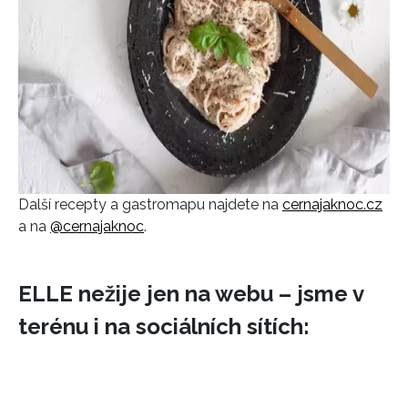
Další recepty a gastromapu najdete na
cernajaknoc.cz
a na
@cernajaknoc
.
INFORMACE
ELLE nežije jen na webu – jsme v
REDAKCE
terénu i na sociálních sítích: