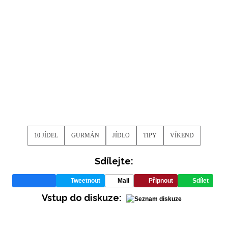
10 JÍDEL
GURMÁN
JÍDLO
TIPY
VÍKEND
Sdílejte:
Tweetnout
Mail
Připnout
Sdílet
Vstup do diskuze: