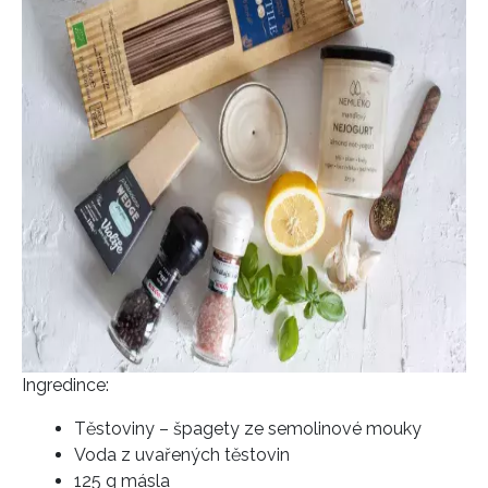
Ingredince:
Těstoviny – špagety ze semolinové mouky
Voda z uvařených těstovin
125 g másla