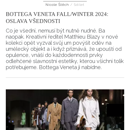
Nicole Štěch
/
Sdílet
HOME
BOTTEGA VENETA FALL/WINTER 2024:
OSLAVA VŠEDNOSTI
Co je všední, nemusí být nutně nudné. Ba
naopak. Kreativní ředitel Matthieu Blazy v nové
kolekci opět vyzval svůj um povýšit oděv na
umělecký objekt a i když přiznává, že upouští od
opulence, vnáší do každodennosti prvky
odlehčené slavnostní estetiky, kterou všichni tolik
potřebujeme. Bottega Veneta ji nabídne.