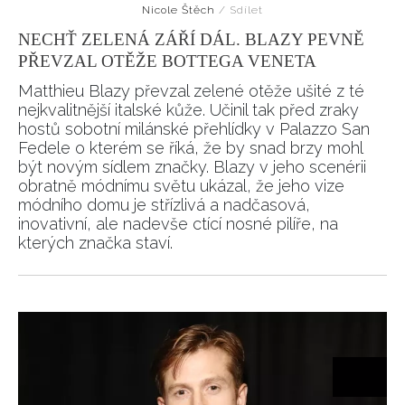
Nicole Štěch
/
Sdílet
NECHŤ ZELENÁ ZÁŘÍ DÁL. BLAZY PEVNĚ
PŘEVZAL OTĚŽE BOTTEGA VENETA
Matthieu Blazy převzal zelené otěže ušité z té
nejkvalitnější italské kůže. Učinil tak před zraky
hostů sobotní milánské přehlídky v Palazzo San
Fedele o kterém se říká, že by snad brzy mohl
být novým sídlem značky. Blazy v jeho scenérii
obratně módnímu světu ukázal, že jeho vize
módního domu je střízlivá a nadčasová,
inovativní, ale nadevše ctící nosné pilíře, na
kterých značka staví.