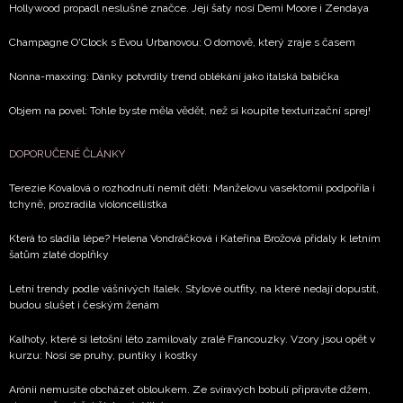
Hollywood propadl neslušné značce. Její šaty nosí Demi Moore i Zendaya
Champagne O'Clock s Evou Urbanovou: O domově, který zraje s časem
Nonna-maxxing: Dánky potvrdily trend oblékání jako italská babička
Objem na povel: Tohle byste měla vědět, než si koupíte texturizační sprej!
DOPORUČENÉ ČLÁNKY
Terezie Kovalová o rozhodnutí nemít děti: Manželovu vasektomii podpořila i
tchyně, prozradila violoncellistka
Která to sladila lépe? Helena Vondráčková i Kateřina Brožová přidaly k letním
šatům zlaté doplňky
Letní trendy podle vášnivých Italek. Stylové outfity, na které nedají dopustit,
budou slušet i českým ženám
Kalhoty, které si letošní léto zamilovaly zralé Francouzky. Vzory jsou opět v
kurzu: Nosí se pruhy, puntíky i kostky
Arónii nemusíte obcházet obloukem. Ze svíravých bobulí připravíte džem,