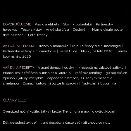
DOPORUČUJEME
Pravidla etikety
|
Slovník puberťáků
|
Partnerský
horoskop
|
Testy a kvízy
|
Andělská čísla
|
Cestování
|
Numerologie podle
data narození
|
Letní trendy
AKTUÁLNÍ TÉMATA
Trendy v manikúře
|
Minulé životy dle numerologie
|
Partnerské vztahy a numerologie
|
Seriál Ulice
|
Plavky na léto 2026
|
Trendy
boty na léto 2026
VAŘENÍ A RECEPTY
Vláčné domácí housky
|
7 receptů na salátové zálivky
|
Francouzská třešňová bublanina (Clafoutis)
|
Pařížské rohlíčky
|
30 nejlepších
způsobů, jak využít rybíz
|
Zapečené brambory s uzeným masem a
smetanou
|
Domácí iontový nápoj ze tří surovin
|
Nadýchaná bublanina
ČLÁNKY ELLE
Oversized noční košile, šátky i brože. Trend nona maxxing ovládl Kodaň
Děti devadesátek definitivně dospěly a často začínají znovu od nuly