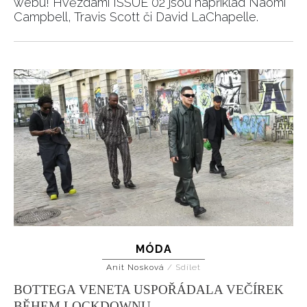
webu! Hvězdami ISSUE 02 jsou například Naomi
Campbell, Travis Scott či David LaChapelle.
MÓDA
Anit Nosková
/
Sdílet
INFORMACE
BOTTEGA VENETA USPOŘÁDALA VEČÍREK
BĚHEM LOCKDOWNU