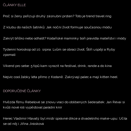
ČLÁNKY ELLE
Proč si ženy pořizují druhý zásnubní prsten? Toto je trend travel ring
Z klubu do našich šatníků: Jak noční život formuje současnou módu
Zakrýt bříško nebo odhalit? Kodaňské maminky boří pravidla mateřství i módy
Týdenní horoskop od 10. srpna: Lvům se obrací život, Štíři uspějí a Ryby
zpomalí
Víkend pro sebe: 5 tipů kam vyrazit na festival, drink, rande a do kina
Nejvíc cool žabky léta přímo z Kodaně. Zakrývají palec a mají kitten heel
DOPORUČENÉ ČLÁNKY
Hvězda filmu Rebelové se znovu vrací do oblíbených šedesátek: Jan Révai si
kvůli nové roli vypěstoval parádní knír
Herec Vladimír Hlavatý byl mistr správné dikce a divadelního make-upu: Učila
se od něj i Jiřina Jirásková