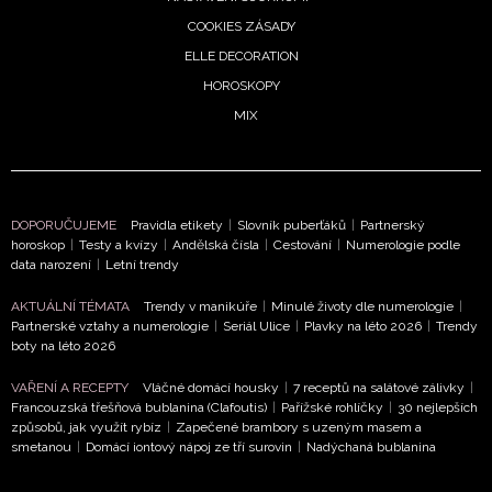
COOKIES ZÁSADY
ELLE DECORATION
HOROSKOPY
MIX
NEWSLETTER
ODESLAT
DOPORUČUJEME
Pravidla etikety
|
Slovník puberťáků
|
Partnerský
Přihlášením k newsletteru souhlasíte s
Obchodními
horoskop
|
Testy a kvízy
|
Andělská čísla
|
Cestování
|
Numerologie podle
podmínkami společnosti BurdaMedia Extra s.r.o.
a
data narození
|
Letní trendy
potvrzujete, že jste se seznámili se
Zásadami
AKTUÁLNÍ TÉMATA
Trendy v manikúře
|
Minulé životy dle numerologie
|
ochrany soukromí
- BurdaMedia Extra s.r.o. bude s
Partnerské vztahy a numerologie
|
Seriál Ulice
|
Plavky na léto 2026
|
Trendy
Vašimi údaji pracovat zejména k organizaci a
boty na léto 2026
vyhodnocení akce a zasílání novinek.
VAŘENÍ A RECEPTY
Vláčné domácí housky
|
7 receptů na salátové zálivky
|
Francouzská třešňová bublanina (Clafoutis)
|
Pařížské rohlíčky
|
30 nejlepších
Chcete navíc dostávat i další zajímavé a exkluzivní
způsobů, jak využít rybíz
|
Zapečené brambory s uzeným masem a
informace od našich partnerů? Pokud souhlasíte se
smetanou
|
Domácí iontový nápoj ze tří surovin
|
Nadýchaná bublanina
zpracováním údajů k tomuto účelu podle
Zásad ochrany
soukromí BurdaMedia Extra s.r.o.
, zaškrtněte toto pole.