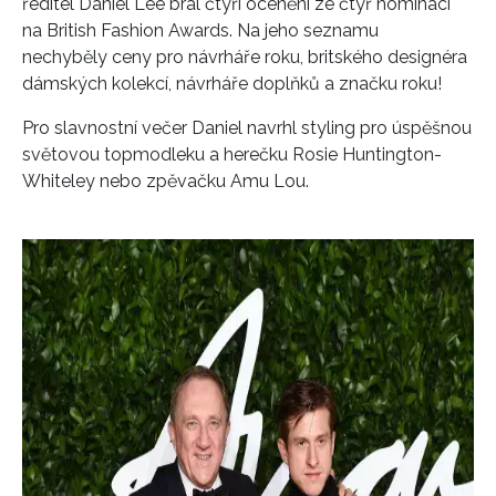
ředitel Daniel Lee bral čtyři ocenění ze čtyř nominací
na British Fashion Awards. Na jeho seznamu
nechyběly ceny pro návrháře roku, britského designéra
dámských kolekcí, návrháře doplňků a značku roku!
Pro slavnostní večer Daniel navrhl styling pro úspěšnou
světovou topmodleku a herečku Rosie Huntington-
Whiteley nebo zpěvačku Amu Lou.