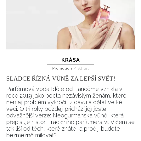
KRÁSA
Promotion
/
Sdílet
SLADCE ŘÍZNÁ VŮNĚ ZA LEPŠÍ SVĚT!
Parfémová voda Idôle od Lancôme vznikla v
roce 2019 jako pocta nezávislým ženám, které
nemají problém vykročit z davu a dělat velké
věci. O tři roky později přichází její ještě
odvážnější verze: Neogurmánská vůně, která
přepisuje historii tradičního parfumérství. V čem se
tak liší od těch, které znáte, a proč ji budete
bezmezně milovat?