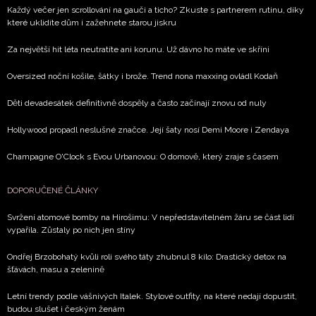
Každý večer jen scrollování na gauči a ticho? Zkuste s partnerem rutinu, díky
které uklidíte dům i zažehnete starou jiskru
Za největší hit léta neutratíte ani korunu. Už dávno ho máte ve skříni
Oversized noční košile, šátky i brože. Trend nona maxxing ovládl Kodaň
Děti devadesátek definitivně dospěly a často začínají znovu od nuly
Hollywood propadl neslušné značce. Její šaty nosí Demi Moore i Zendaya
Champagne O'Clock s Evou Urbanovou: O domově, který zraje s časem
DOPORUČENÉ ČLÁNKY
Svržení atomové bomby na Hirošimu: V nepředstavitelném žáru se část lidí
vypařila. Zůstaly po nich jen stíny
Ondřej Brzobohatý kvůli roli svého táty zhubnul 8 kilo: Drastický detox na
šťávách, masu a zelenině
Letní trendy podle vášnivých Italek. Stylové outfity, na které nedají dopustit,
budou slušet i českým ženám