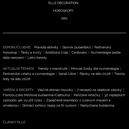
ELLE DECORATION
HOROSKOPY
MIX
DOPORUČUJEME
Pravidla etikety
|
Slovník puberťáků
|
Partnerský
horoskop
|
Testy a kvízy
|
Andělská čísla
|
Cestování
|
Numerologie podle
data narození
|
Letní trendy
AKTUÁLNÍ TÉMATA
Trendy v manikúře
|
Minulé životy dle numerologie
|
Partnerské vztahy a numerologie
|
Seriál Ulice
|
Plavky na léto 2026
|
Trendy
boty na léto 2026
VAŘENÍ A RECEPTY
Vláčné domácí housky
|
7 receptů na salátové zálivky
|
Francouzská třešňová bublanina (Clafoutis)
|
Pařížské rohlíčky
|
30 nejlepších
způsobů, jak využít rybíz
|
Zapečené brambory s uzeným masem a
smetanou
|
Domácí iontový nápoj ze tří surovin
|
Nadýchaná bublanina
ČLÁNKY ELLE