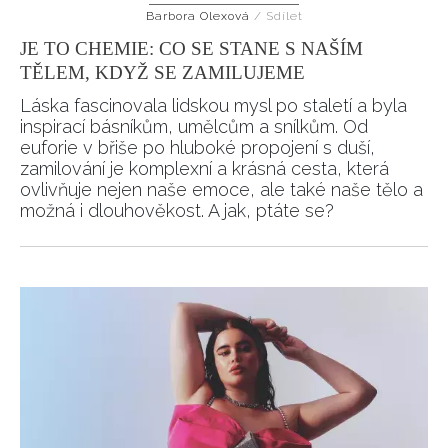
Barbora Olexová
/
Sdílet
HOME
JE TO CHEMIE: CO SE STANE S NAŠÍM
TĚLEM, KDYŽ SE ZAMILUJEME
Láska fascinovala lidskou mysl po staletí a byla
inspirací básníkům, umělcům a snílkům. Od
euforie v břiše po hluboké propojení s duší,
zamilování je komplexní a krásná cesta, která
ovlivňuje nejen naše emoce, ale také naše tělo a
možná i dlouhověkost. A jak, ptáte se?