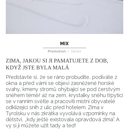
MIX
Promotion
/
Sdílet
ZIMA, JAKOU SI JI PAMATUJETE Z DOB,
KDYŽ JSTE BYLA MALÁ
Představte si, že se ráno probudíte, podíváte z
okna a před vámi se objeví zasněžené horské
svahy, kmeny stromů ohýbající se pod čerstvým
sněhem téměř až na zem, krystalky sněhu třpytící
se v ranním světle a pracovití místní obyvatelé
odklízející sníh z ulic před hotelem. Zima v
Tyrolsku v nás zkrátka vyvolává vzpomínky na
dětství, „kdy ještě existovala opravdová zima“. A
vy si ji můžete užít tady a teď!