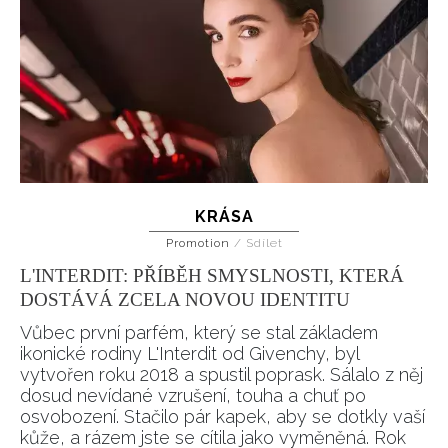
KRÁSA
Promotion
/
Sdílet
L'INTERDIT: PŘÍBĚH SMYSLNOSTI, KTERÁ
DOSTÁVÁ ZCELA NOVOU IDENTITU
Vůbec první parfém, který se stal základem
ikonické rodiny L'Interdit od Givenchy, byl
vytvořen roku 2018 a spustil poprask. Sálalo z něj
dosud nevídané vzrušení, touha a chuť po
osvobození. Stačilo pár kapek, aby se dotkly vaší
kůže, a rázem jste se cítila jako vyměněná. Rok