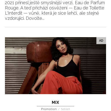
2021 přinesl ještě smyslnější verzi, Eau de Parfum
INFORMACE
Rouge. A teď přichází osvěžení — Eau de Toilette
L'Interdit — vůně, která je sice lehčí, ale stejně
REDAKCE
vzdorující. Dovolte...
MIX
Promotion
/
Sdílet