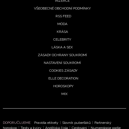
INZERCE
ochrany soukromí
- BurdaMedia Extra s.r.o. bude s
Vašimi údaji pracovat zejména k organizaci a
VŠEOBECNÉ OBCHODNÍ PODMÍNKY
vyhodnocení akce a zasílání novinek.
RSS FEED
MÓDA
Chcete navíc dostávat i další zajímavé a exkluzivní
KRÁSA
informace od našich partnerů? Pokud souhlasíte se
zpracováním údajů k tomuto účelu podle
Zásad ochrany
CELEBRITY
soukromí BurdaMedia Extra s.r.o.
, zaškrtněte toto pole.
LÁSKA A SEX
ZÁSADY OCHRANY SOUKROMÍ
NASTAVENÍ SOUKROMÍ
COOKIES ZÁSADY
ELLE DECORATION
HOROSKOPY
MIX
DOPORUČUJEME
Pravidla etikety
|
Slovník puberťáků
|
Partnerský
horoskop
|
Testy a kvízy
|
Andělská čísla
|
Cestování
|
Numerologie podle