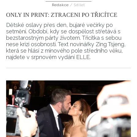
Redakce
/
Sdílet
HOME
ONLY IN PRINT: ZTRACENI PO TŘICÍTCE
Dětské oslavy přes den, bujaré večírky po
setmění. Období, kdy se dospělost střetává s
bezstarostným párty životem. Třicítka s sebou
nese krizi osobnosti. Text novinářky Zing Tsjeng,
která se hlásí z minového pole středního věku,
najdete v srpnovém vydání ELLE.