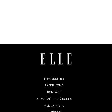
NEWSLETTER
Footer
NEWSLETTER
ODESLAT
PŘEDPLATNÉ
menu
KONTAKT
Přihlášením k newsletteru souhlasíte s
Obchodními
REDAKČNÍ ETICKÝ KODEX
podmínkami společnosti BurdaMedia Extra s.r.o.
a
VOLNÁ MÍSTA
potvrzujete, že jste se seznámili se
Zásadami