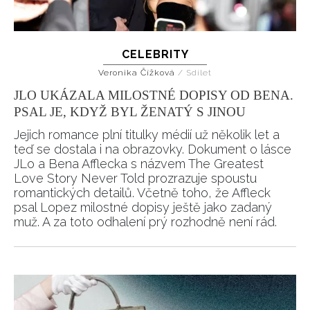
CELEBRITY
Veronika Čížková
/
Sdílet
JLO UKÁZALA MILOSTNÉ DOPISY OD BENA.
PSAL JE, KDYŽ BYL ŽENATÝ S JINOU
Jejich romance plní titulky médií už několik let a
teď se dostala i na obrazovky. Dokument o lásce
JLo a Bena Afflecka s názvem The Greatest
Love Story Never Told prozrazuje spoustu
romantických detailů. Včetně toho, že Affleck
psal Lopez milostné dopisy ještě jako zadaný
muž. A za toto odhalení prý rozhodně není rád.