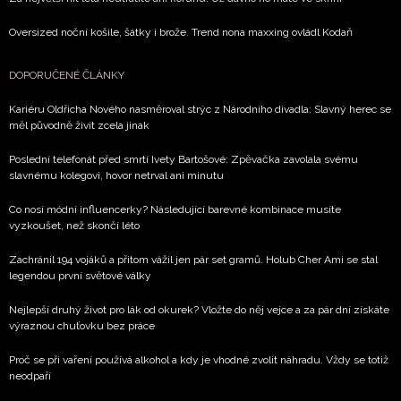
Oversized noční košile, šátky i brože. Trend nona maxxing ovládl Kodaň
DOPORUČENÉ ČLÁNKY
Kariéru Oldřicha Nového nasměroval strýc z Národního divadla: Slavný herec se
měl původně živit zcela jinak
Poslední telefonát před smrtí Ivety Bartošové: Zpěvačka zavolala svému
slavnému kolegovi, hovor netrval ani minutu
Co nosí módní influencerky? Následující barevné kombinace musíte
vyzkoušet, než skončí léto
Zachránil 194 vojáků a přitom vážil jen pár set gramů. Holub Cher Ami se stal
legendou první světové války
Nejlepší druhý život pro lák od okurek? Vložte do něj vejce a za pár dní získáte
výraznou chuťovku bez práce
Proč se při vaření používá alkohol a kdy je vhodné zvolit náhradu. Vždy se totiž
neodpaří