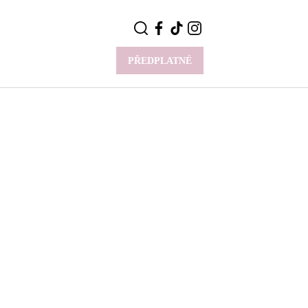
PŘEDPLATNÉ
VÍCE
Y
CELEBRITY
Novinky
Styl slavných
Rozhovory
ie