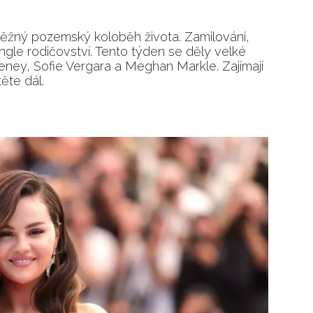
á běžný pozemský koloběh života. Zamilování,
ngle rodičovství. Tento týden se děly velké
ney, Sofie Vergara a Meghan Markle. Zajímají
ěte dál.