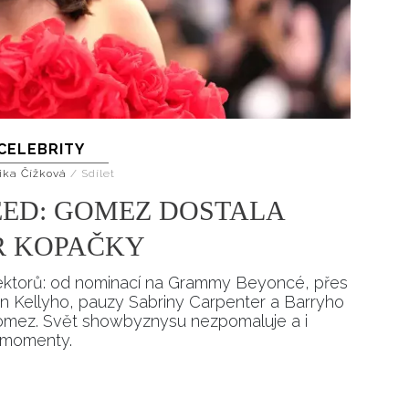
CELEBRITY
ika Čížková
/
Sdílet
EED: GOMEZ DOSTALA
R KOPAČKY
lektorů: od nominací na Grammy Beyoncé, přes
 Kellyho, pauzy Sabriny Carpenter a Barryho
mez. Svět showbyznysu nezpomaluje a i
 momenty.