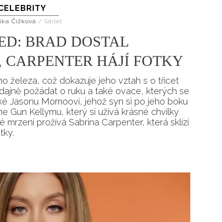
CELEBRITY
Přihlášením k newsletteru souhlasíte s
Obcho
společnosti BurdaMedia Extra s.r.o.
a potv
ika Čížková
/
Sdílet
Zásadami ochrany soukromí
- BurdaMedia E
ED: BRAD DOSTAL
pracovat zejména k organizaci a vyhodnocení 
, CARPENTER HÁJÍ FOTKY
Chcete navíc dostávat i další zajímavé a exkluz
Pokud souhlasíte se zpracováním údajů k tom
o železa, což dokazuje jeho vztah s o třicet
soukromí BurdaMedia Extra s.r.o.
, zaškrtnět
údajně požádat o ruku a také ovace, kterých se
ké Jasonu Momoovi, jehož syn si po jeho boku
 Gun Kellymu, který si užívá krásné chvilky
mrzení prožívá Sabrina Carpenter, která sklízí
tky.