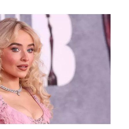
ÁSKA A SEX
ELLEPHORIA
ELLE STOR
ingles
y a on
ex
vatba
OME
NEWSLETTER