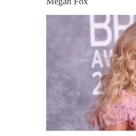
Megan Fox
ELLE BEAUTY LOUNGE
L
S
V
S
S
ELLE DECORATION
H
INFORMACE
REDAKCE