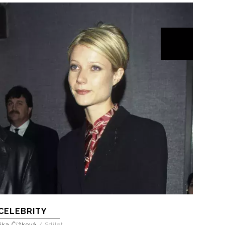
CELEBRITY
ika Čížková
/
Sdílet