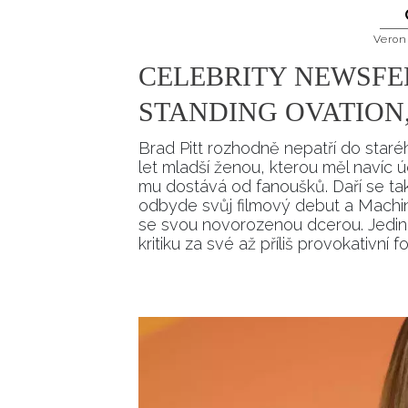
Veron
CELEBRITY NEWSFE
STANDING OVATION
Brad Pitt rozhodně nepatří do staréh
let mladší ženou, kterou měl navíc 
mu dostává od fanoušků. Daří se ta
odbyde svůj filmový debut a Machine
se svou novorozenou dcerou. Jediné 
kritiku za své až příliš provokativní fo