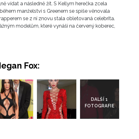
elně vídat a následně žít. S Kellym herečka zcela
o během manželství s Greenem se spíše věnovala
s rapperem se z ní znovu stala obletovaná celebrita.
vážným modelům, které vynáší na červený koberec,
Megan Fox:
Přejít
do
galerie