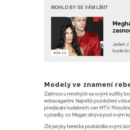
MOHLO BY SE VÁM LÍBIT
Megha
zasno
Jeden z
bude brz
elle.cz
eklektic
Meghan 
ledna sv
zdokumen
ruku pro
Modely ve znamení rebe
Zatímco u mnohých se svými outfity boduje
extravagantní. Největší pozdvižení vzbu
předávání hudebních cen MTV. Průsvitn
vyzradily, co Megan skrývá pod svým 
Zlé jazyky herečka podráždila svými slo