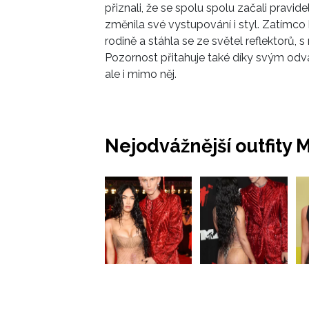
přiznali, že se spolu spolu začali pravid
změnila své vystupování i styl. Zatímc
rodině a stáhla se ze světel reflektorů, 
Pozornost přitahuje také díky svým od
ale i mimo něj.
Nejodvážnější outfity 