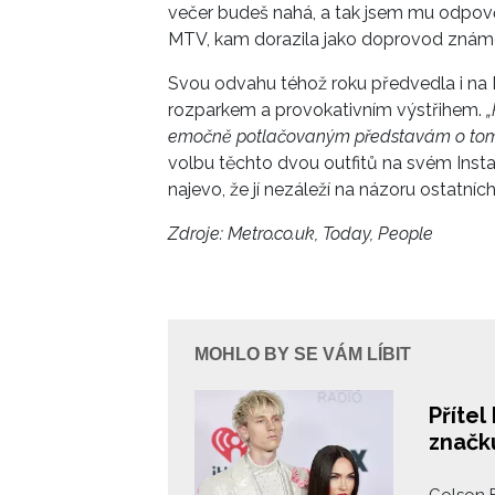
večer budeš nahá, a tak jsem mu odpověd
MTV, kam dorazila jako doprovod zná
Svou odvahu téhož roku předvedla i na
rozparkem a provokativním výstřihem.
„
emočně potlačovaným představám o tom,
volbu těchto dvou outfitů na svém Inst
najevo, že jí nezáleží na názoru ostatních
Zdroje: Metro.co.uk, Today, People
MOHLO BY SE VÁM LÍBIT
Příte
značk