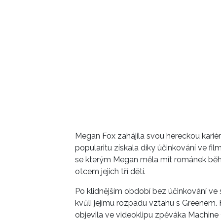
Megan Fox zahájila svou hereckou kariér
popularitu získala díky účinkování ve fil
se kterým Megan měla mít románek běh
otcem jejích tří dětí.
Po klidnějším období bez účinkování ve
kvůli jejímu rozpadu vztahu s Greenem.
objevila ve videoklipu zpěváka Machine