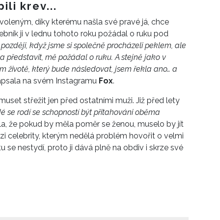
li krev...
yvoleným, díky kterému našla své pravé já, chce
bník ji v lednu tohoto roku požádal o ruku pod
l později, když jsme si společně procházeli peklem, ale
a představit, mě požádal o ruku. A stejně jako v
m životě, který bude následovat, jsem řekla ano… a
psala na svém Instagramu
Fox
.
set střežit jen před ostatními muži. Již před lety
idé se rodí se schopností být přitahováni oběma
la, že pokud by měla poměr se ženou, muselo by jít
zi celebrity, kterým nedělá problém hovořit o velmi
 se nestydí, proto ji dává plně na obdiv i skrze své