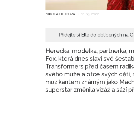
NIKOLA HEJDOVÁ
/
16. 05. 2022
Přidejte si Elle do oblíbených na
G
Herečka, modelka, partnerka, 
Fox, která dnes slaví své šesta
Transformers před časem radikál
svého muže a otce svých dětí,
muzikantem známým jako Machi
superstar změnila vizáž a sází 