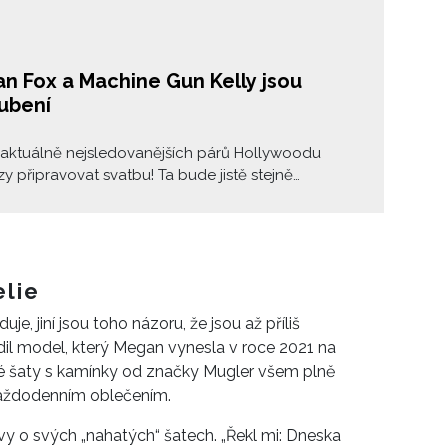
n Fox a Machine Gun Kelly jsou
ubení
 aktuálně nejsledovanějších párů Hollywoodu
y připravovat svatbu! Ta bude jistě stejně
ká a extravagantní jako pár samotný. Herečka
Fox řekla zpěvákovi Machine Gun Kellymu 11.
é ano! A jelikož všechno jako správní "influenceři"
tovali, můžete se nyní podívat, jak jejich žádost o
bíhala.
lie
, jiní jsou toho názoru, že jsou až příliš
dil model, který Megan vynesla v roce 2021 na
é šaty s kamínky od značky Mugler všem plně
každodenním oblečením.
vy o svých „nahatých“ šatech. „Řekl mi: Dneska