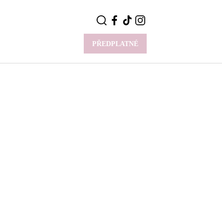
PŘEDPLATNÉ
VÍCE
Y
CELEBRITY
Novinky
Styl slavných
Rozhovory
ie