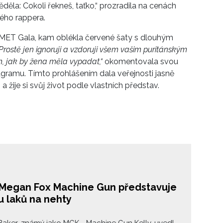
ěla: Cokoli řekneš, taťko,“ prozradila na cenách
mého rappera.
 MET Gala, kam oblékla červené šaty s dlouhým
Prostě jen ignoruji a vzdoruji všem vašim puritánským
 jak by žena měla vypadat,“
okomentovala svou
agramu. Tímto prohlášením dala veřejnosti jasně
 a žije si svůj život podle vlastních představ.
l Megan Fox Machine Gun představuje
u laků na nehty