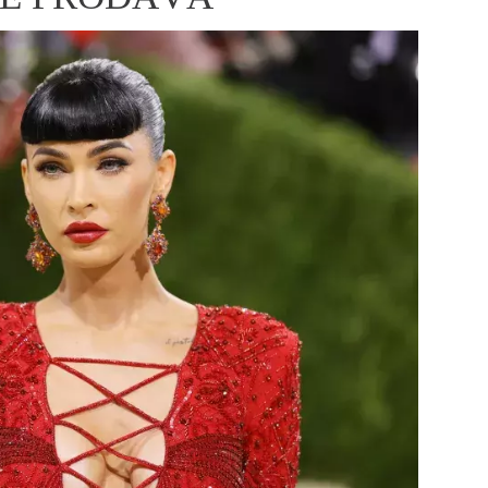
ÁSKA A SEX
ELLEPHORIA
ELLE STOR
ingles
y a on
ex
vatba
OME
NEWSLETTER