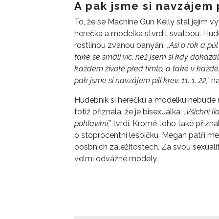
A pak jsme si navzájem pi
To, že se Machine Gun Kelly stal jejím v
herečka a modelka stvrdit svatbou. Hude
rostlinou zvanou banyán.
„Asi o rok a pů
také se smáli víc, než jsem si kdy dokázal
každém životě před tímto, a také v každé
pak jsme si navzájem pili krev. 11. 1. 22,“
na
Hudebník si herečku a modelku nebude mu
totiž přiznala, že je bisexuálka.
„Všichni l
pohlavími,”
tvrdí. Kromě toho také přizna
o stoprocentní lesbičku. Megan patří me
oosbních záležitostech. Za svou sexualitu
velmi odvážné modely.