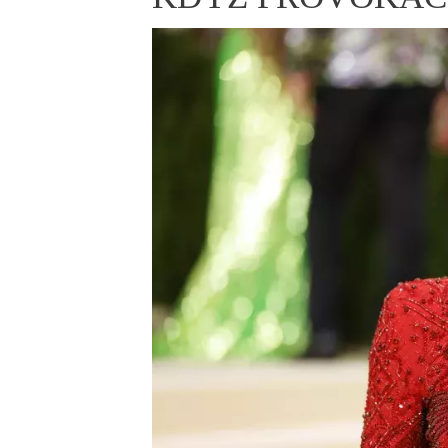
ELLE BEAUTY LOUNGE
L
S
V
S
S
ELLE DECORATION
H
INFORMACE
REDAKCE