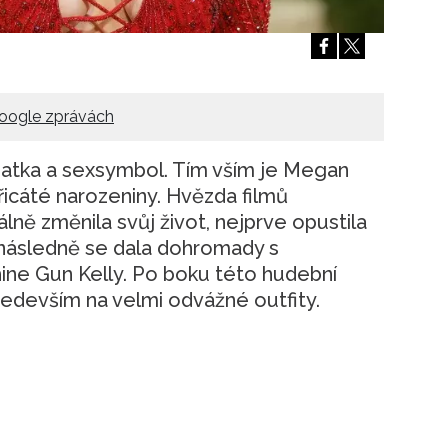
Přihlášením k newsletteru souhlasíte s
Obcho
společnosti BurdaMedia Extra s.r.o.
a potv
Zásadami ochrany soukromí
- BurdaMedia E
pracovat zejména k organizaci a vyhodnocení 
oogle zprávách
Chcete navíc dostávat i další zajímavé a exkluz
Pokud souhlasíte se zpracováním údajů k tom
matka a sexsymbol. Tím vším je Megan
soukromí BurdaMedia Extra s.r.o.
, zaškrtnět
třicáté narozeniny. Hvězda filmů
ně změnila svůj život, nejprve opustila
 následně se dala dohromady s
ne Gun Kelly. Po boku této hudební
především na velmi odvážné outfity.