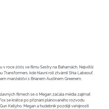
u v roce 2001 ve filmu Sestry na Bahamách. Největší
mu Transformers, kde hlavní roli ztvárnil Shia Labeouf,
em manželství s Brianem Austinem Greenem,
 slavných filmech se o Megan začala média zajímat
 Fox se krátce po přiznání plánovaného rozvodu
 Gun Kellyho. Megan a hudebník později veřejnosti