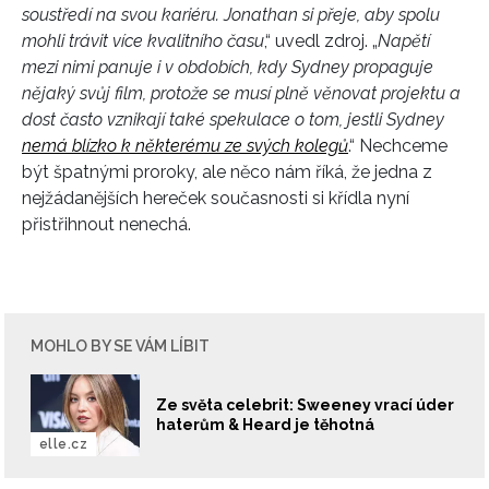
soustředí na svou kariéru. Jonathan si přeje, aby spolu
mohli trávit více kvalitního času
,“ uvedl zdroj. „
Napětí
mezi nimi panuje i v obdobích, kdy Sydney propaguje
nějaký svůj film, protože se musí plně věnovat projektu a
dost často vznikají také spekulace o tom, jestli Sydney
nemá blízko k některému ze svých kolegů
.“ Nechceme
být špatnými proroky, ale něco nám říká, že jedna z
nejžádanějších hereček současnosti si křídla nyní
přistřihnout nenechá.
MOHLO BY SE VÁM LÍBIT
Ze světa celebrit: Sweeney vrací úder
haterům & Heard je těhotná
elle.cz