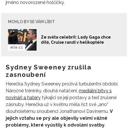
jméno novorozené holčičky.
MOHLO BY SE VÁM LÍBIT
Ze světa celebrit: Lady Gaga chce
dítě, Cruise randí v helikoptéře
elle.cz
Sydney Sweeney zrušila
zasnoubení
Herečka Sydney Sweeney prožívá turbulentní období.
Náročné tréninky, dlouhá natáčení,
mediální bitvy s
novináři a hatery
týkající se její postavy a teď zrušené
zásnuby. Herečka už v květnu měla říct své „ano“
dlouholetému snoubenci Jonathanovi Davinemu.
V
jejich vztahu se prý ale objevily velmi vážné
problémy, které vyústily k odvolání svatby
.