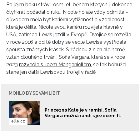
Po jejím boku strávil osm let, během kterých ji dokonce
čtyřikrát požádal o ruku. Nicole ho ale vždy odmítla –
důvodem měla být kariérní vytíženost a vzdálenost,
která je dělila. Nicole svou kariéru rozvíjela hlavně v
USA, zatímco Lewis jezdil v Evropě. Dvojice se rozešla
v roce 2016 a od té doby se vedle Lewise vystřídala
spousta známých krásek. S žádnou z nich ale neměl
vztah dlouhého trvání. Sofia Vergara, která se v roce
2023
rozvedla s Joem Manganiellem
, se tak bohužel
stane jen další Lewisovou trofejí v řadě.
INFORMACE
MOHLO BY SE VÁM LÍBIT
REDAKCE
Princezna Kate je v remisi, Sofía
Vergara možná randí s jezdcem f1
elle.cz