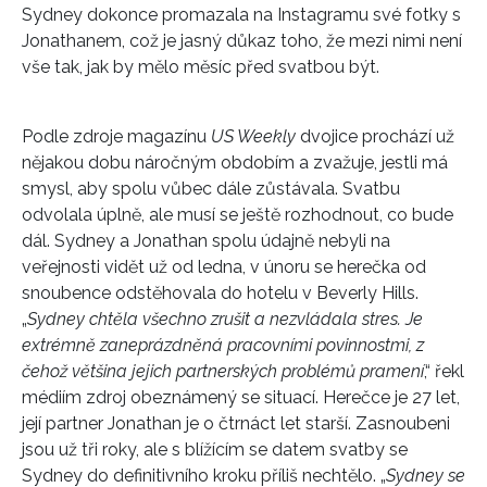
Sydney dokonce promazala na Instagramu své fotky s
Jonathanem, což je jasný důkaz toho, že mezi nimi není
vše tak, jak by mělo měsíc před svatbou být.
Podle zdroje magazínu
US Weekly
dvojice prochází už
nějakou dobu náročným obdobím a zvažuje, jestli má
smysl, aby spolu vůbec dále zůstávala. Svatbu
odvolala úplně, ale musí se ještě rozhodnout, co bude
dál. Sydney a Jonathan spolu údajně nebyli na
veřejnosti vidět už od ledna, v únoru se herečka od
snoubence odstěhovala do hotelu v Beverly Hills.
„
Sydney chtěla všechno zrušit a nezvládala stres. Je
extrémně zaneprázdněná pracovními povinnostmi, z
čehož většina jejich partnerských problémů pramení
,“ řekl
médiím zdroj obeznámený se situací. Herečce je 27 let,
její partner Jonathan je o čtrnáct let starší. Zasnoubeni
jsou už tři roky, ale s blížícím se datem svatby se
Sydney do definitivního kroku příliš nechtělo. „
Sydney se