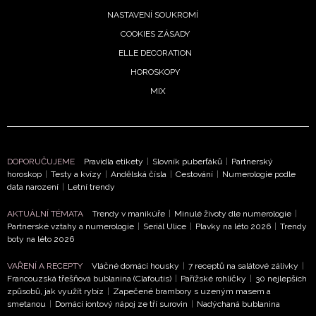
NASTAVENÍ SOUKROMÍ
COOKIES ZÁSADY
ELLE DECORATION
HOROSKOPY
MIX
DOPORUČUJEME
Pravidla etikety
|
Slovník puberťáků
|
Partnerský
horoskop
|
Testy a kvízy
|
Andělská čísla
|
Cestování
|
Numerologie podle
data narození
|
Letní trendy
AKTUÁLNÍ TÉMATA
Trendy v manikúře
|
Minulé životy dle numerologie
|
Partnerské vztahy a numerologie
|
Seriál Ulice
|
Plavky na léto 2026
|
Trendy
boty na léto 2026
VAŘENÍ A RECEPTY
Vláčné domácí housky
|
7 receptů na salátové zálivky
|
Francouzská třešňová bublanina (Clafoutis)
|
Pařížské rohlíčky
|
30 nejlepších
způsobů, jak využít rybíz
|
Zapečené brambory s uzeným masem a
smetanou
|
Domácí iontový nápoj ze tří surovin
|
Nadýchaná bublanina