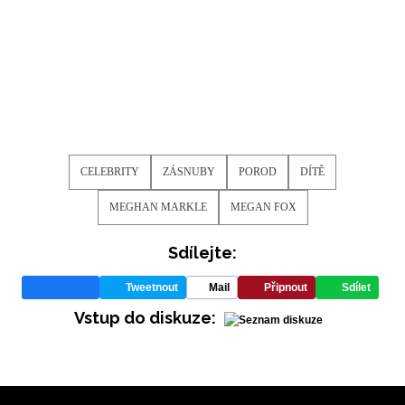
CELEBRITY
ZÁSNUBY
POROD
DÍTĚ
MEGHAN MARKLE
MEGAN FOX
NEWSLETTER
Sdílejte:
ODESLAT
Tweetnout
Mail
Připnout
Sdílet
Přihlášením k newsletteru souhlasíte s
Obchodními
Vstup do diskuze:
podmínkami společnosti BurdaMedia Extra s.r.o.
a
potvrzujete, že jste se seznámili se
Zásadami
ochrany soukromí
- BurdaMedia Extra s.r.o. bude s
Vašimi údaji pracovat zejména k organizaci a