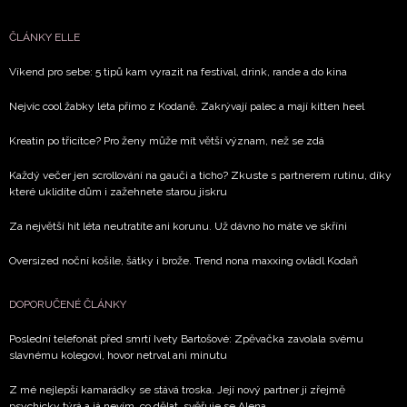
ČLÁNKY ELLE
Víkend pro sebe: 5 tipů kam vyrazit na festival, drink, rande a do kina
Nejvíc cool žabky léta přímo z Kodaně. Zakrývají palec a mají kitten heel
Kreatin po třicítce? Pro ženy může mít větší význam, než se zdá
Každý večer jen scrollování na gauči a ticho? Zkuste s partnerem rutinu, díky
které uklidíte dům i zažehnete starou jiskru
Za největší hit léta neutratíte ani korunu. Už dávno ho máte ve skříni
Oversized noční košile, šátky i brože. Trend nona maxxing ovládl Kodaň
DOPORUČENÉ ČLÁNKY
Poslední telefonát před smrtí Ivety Bartošové: Zpěvačka zavolala svému
slavnému kolegovi, hovor netrval ani minutu
Z mé nejlepší kamarádky se stává troska. Její nový partner ji zřejmě
psychicky týrá a já nevím, co dělat, svěřuje se Alena