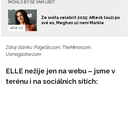
MOHLO BY SE VÁM LÍBIT
Ze světa celebrit 2025: Affleck touží po
své ex, Meghan už není Markle
elle.cz
Zdroj článku:
PageSix.com, TheMirror.com,
Usmagazine.com
ELLE nežije jen na webu – jsme v
terénu i na sociálních sítích: