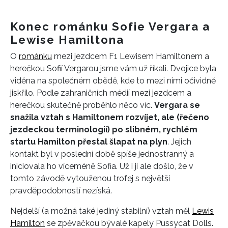
Konec románku Sofie Vergara a
Lewise Hamiltona
O
románku
mezi jezdcem F1 Lewisem Hamiltonem a
herečkou Sofií Vergarou jsme vám už říkali. Dvojice byla
viděna na společném obědě, kde to mezi nimi očividně
jiskřilo. Podle zahraničních médií mezi jezdcem a
herečkou skutečně proběhlo něco víc.
Vergara se
snažila vztah s Hamiltonem rozvíjet, ale (řečeno
jezdeckou terminologií) po slibném, rychlém
startu Hamilton přestal šlapat na plyn
. Jejich
kontakt byl v poslední době spíše jednostranný a
iniciovala ho víceméně Sofia. Už i jí ale došlo, že v
tomto závodě vytouženou trofej s největší
pravděpodobností nezíská.
Nejdelší (a možná také jediný stabilní) vztah měl
Lewis
Hamilton
se zpěvačkou bývalé kapely Pussycat Dolls.