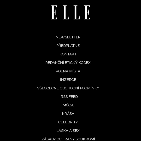
vyhodnocení akce a zasílání novinek.
Chcete navíc dostávat i další zajímavé a exkluzivní
informace od našich partnerů? Pokud souhlasíte se
zpracováním údajů k tomuto účelu podle
Zásad ochrany
Footer
NEWSLETTER
soukromí BurdaMedia Extra s.r.o.
, zaškrtněte toto pole.
PŘEDPLATNÉ
menu
KONTAKT
REDAKČNÍ ETICKÝ KODEX
VOLNÁ MÍSTA
INZERCE
VŠEOBECNÉ OBCHODNÍ PODMÍNKY
RSS FEED
MÓDA
KRÁSA
CELEBRITY
LÁSKA A SEX
ZÁSADY OCHRANY SOUKROMÍ