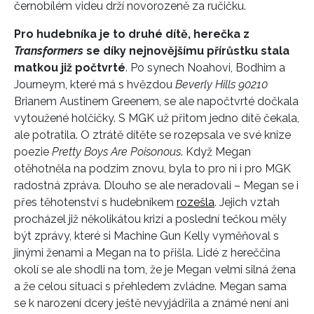
černobílém videu drží novorozeně za ručičku.
Pro hudebníka je to druhé dítě, herečka z
Transformers
se díky nejnovějšímu přírůstku stala
matkou již počtvrté
. Po synech Noahovi, Bodhim a
Journeym, které má s hvězdou
Beverly Hills 90210
Brianem Austinem Greenem, se ale napočtvrté dočkala
vytoužené holčičky. S MGK už přitom jedno dítě čekala,
ale potratila. O ztrátě dítěte se rozepsala ve své knize
poezie
Pretty Boys Are Poisonous
. Když Megan
otěhotněla na podzim znovu, byla to pro ni i pro MGK
radostná zpráva. Dlouho se ale neradovali – Megan se i
přes těhotenství s hudebníkem
rozešla
. Jejich vztah
procházel již několikátou krizí a poslední tečkou měly
být zprávy, které si Machine Gun Kelly vyměňoval s
jinými ženami a Megan na to přišla. Lidé z hereččina
okolí se ale shodli na tom, že je Megan velmi silná žena
a že celou situaci s přehledem zvládne. Megan sama
se k narození dcery ještě nevyjádřila a známé není ani