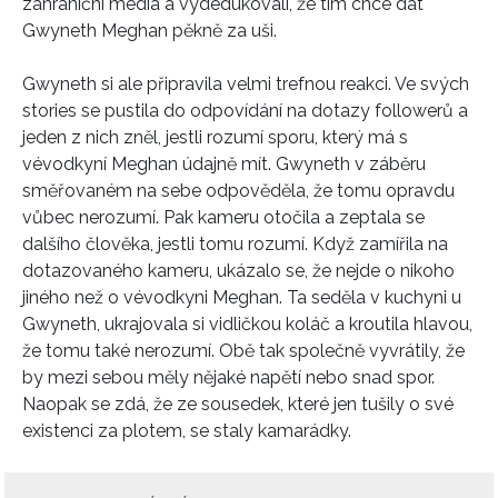
zahraniční média a vydedukovali, že tím chce dát
Gwyneth Meghan pěkně za uši.
Gwyneth si ale připravila velmi trefnou reakci. Ve svých
stories se pustila do odpovídání na dotazy followerů a
jeden z nich zněl, jestli rozumí sporu, který má s
vévodkyní Meghan údajně mít. Gwyneth v záběru
směřovaném na sebe odpověděla, že tomu opravdu
vůbec nerozumí. Pak kameru otočila a zeptala se
dalšího člověka, jestli tomu rozumí. Když zamířila na
dotazovaného kameru, ukázalo se, že nejde o nikoho
jiného než o vévodkyni Meghan. Ta seděla v kuchyni u
Gwyneth, ukrajovala si vidličkou koláč a kroutila hlavou,
že tomu také nerozumí. Obě tak společně vyvrátily, že
by mezi sebou měly nějaké napětí nebo snad spor.
Naopak se zdá, že ze sousedek, které jen tušily o své
existenci za plotem, se staly kamarádky.