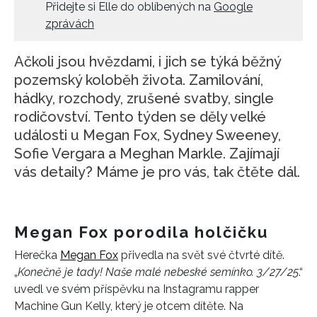
Přidejte si Elle do oblíbených na
Google
zprávách
Ačkoli jsou hvězdami, i jich se týká běžný
pozemský koloběh života. Zamilování,
hádky, rozchody, zrušené svatby, single
rodičovství. Tento týden se děly velké
události u Megan Fox, Sydney Sweeney,
Sofie Vergara a Meghan Markle. Zajímají
vás detaily? Máme je pro vás, tak čtěte dál.
Megan Fox porodila holčičku
Herečka
Megan Fox
přivedla na svět své čtvrté dítě.
„
Konečně je tady! Naše malé nebeské semínko. 3/27/25
.“
uvedl ve svém příspěvku na Instagramu rapper
Machine Gun Kelly, který je otcem dítěte. Na