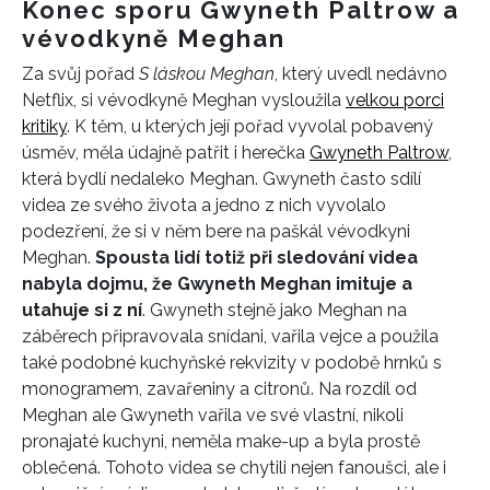
Konec sporu Gwyneth Paltrow a
vévodkyně Meghan
Za svůj pořad
S láskou Meghan
, který uvedl nedávno
Netflix, si vévodkyně Meghan vysloužila
velkou porci
kritiky
. K těm, u kterých její pořad vyvolal pobavený
úsměv, měla údajně patřit i herečka
Gwyneth Paltrow
,
která bydlí nedaleko Meghan.
Gwyneth často sdílí
videa ze svého života a jedno z nich vyvolalo
podezření, že si v něm bere na paškál vévodkyni
Meghan.
Spousta lidí totiž při sledování videa
nabyla dojmu, že Gwyneth Meghan imituje a
utahuje si z ní
. Gwyneth stejně jako Meghan na
záběrech připravovala snídani, vařila vejce a použila
také podobné kuchyňské rekvizity v podobě hrnků s
monogramem, zavařeniny a citronů. Na rozdíl od
Meghan ale Gwyneth vařila ve své vlastní, nikoli
pronajaté kuchyni, neměla make-up a byla prostě
oblečená. Tohoto videa se chytili nejen fanoušci, ale i