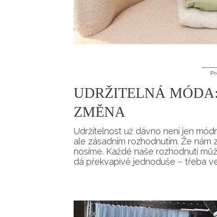
Pr
UDRŽITELNÁ MÓDA:
ZMĚNA
Udržitelnost už dávno není jen módn
ale zásadním rozhodnutím. Že nám zá
nosíme. Každé naše rozhodnutí může 
dá překvapivě jednoduše – třeba ve v