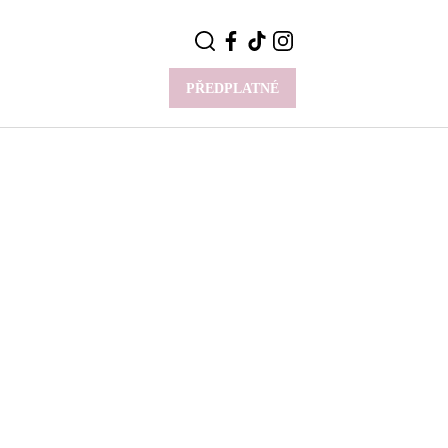
PŘEDPLATNÉ
VÍCE
Y
CELEBRITY
Novinky
Styl slavných
Rozhovory
ie