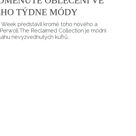
OMENUTÉ OBLEČENÍ VE
HO TÝDNE MÓDY
 Week představil kromě toho nového a
Perwoll The Reclaimed Collection je módní
sahu nevyzvednutých kufrů.