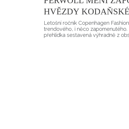
PERWOLL MĚNÍ ZAP
HVĚZDY KODAŇSKÉ
Letošní ročník Copenhagen Fashion
trendového, i něco zapomenutého. 
přehlídka sestavená výhradně z ob