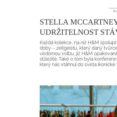
Pr
STELLA MCCARTNEY
UDRŽITELNOST STÁ
Každá kolekce, na níž H&M spolupr
doby – zeitgeistu, který daný tvůrc
vědomou volbu, jíž H&M opakovaně 
důležité. Také o tom byla konference
který nás vtáhnul do světa ikonick