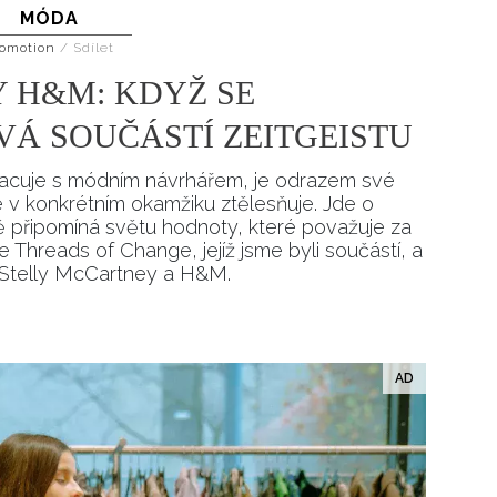
MÓDA
Přihlášením k newsletteru souhlasíte s
Obcho
společnosti BurdaMedia Extra s.r.o.
a potv
omotion
/
Sdílet
Zásadami ochrany soukromí
- BurdaMedia E
 H&M: KDYŽ SE
pracovat zejména k organizaci a vyhodnocení 
VÁ SOUČÁSTÍ ZEITGEISTU
Chcete navíc dostávat i další zajímavé a exkluz
Pokud souhlasíte se zpracováním údajů k tom
acuje s módním návrhářem, je odrazem své
soukromí BurdaMedia Extra s.r.o.
, zaškrtnět
e v konkrétním okamžiku ztělesňuje. Jde o
připomíná světu hodnoty, které považuje za
 Threads of Change, jejíž jsme byli součástí, a
é Stelly McCartney a H&M.