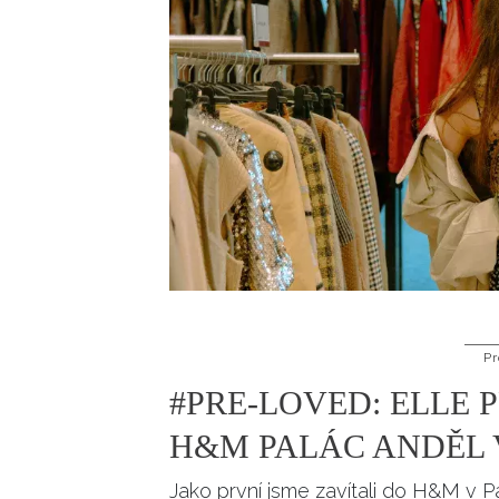
Pr
#PRE-LOVED: ELLE
H&M PALÁC ANDĚL
Jako první jsme zavítali do H&M v P