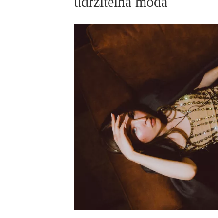
udržitelná móda
ELLE BEAUTY LOUNGE
L
S
V
S
S
ELLE DECORATION
H
INFORMACE
REDAKCE