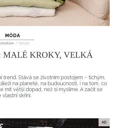
MÓDA
omotion
/
Sdílet
 MALÉ KROKY, VELKÁ
í trend. Stává se životním postojem – tichým,
leží na planetě, na budoucnosti, i na tom, co
mít větší dopad, než si myslíme. A začít se
lastní skříni.