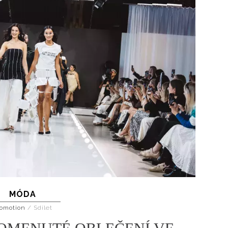
MÓDA
omotion
/
Sdílet