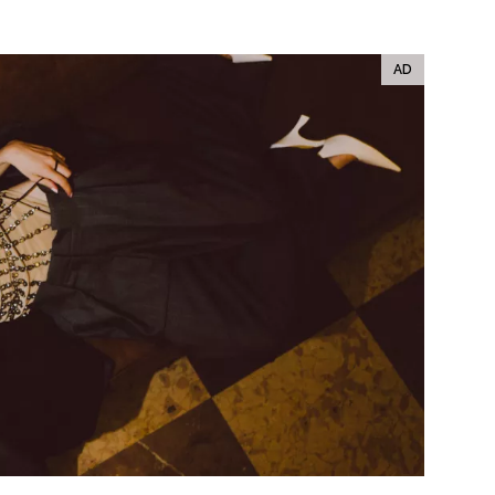
ÁSKA A SEX
ELLEPHORIA
ELLE STOR
ingles
y a on
ex
vatba
OME
NEWSLETTER