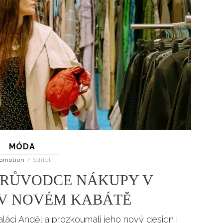
MÓDA
omotion
/
Sdílet
 PRŮVODCE NÁKUPY V
 V NOVÉM KABÁTĚ
aláci Anděl a prozkoumali jeho nový design i