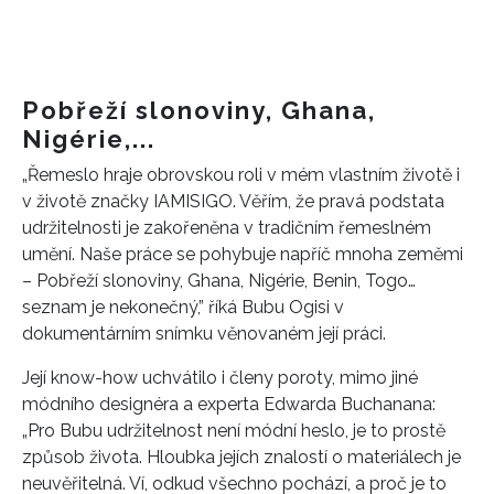
Pobřeží slonoviny, Ghana,
Nigérie,...
„Řemeslo hraje obrovskou roli v mém vlastním životě i
v životě značky IAMISIGO. Věřím, že pravá podstata
udržitelnosti je zakořeněna v tradičním řemeslném
umění. Naše práce se pohybuje napříč mnoha zeměmi
– Pobřeží slonoviny, Ghana, Nigérie, Benin, Togo…
seznam je nekonečný,” říká Bubu Ogisi v
dokumentárním snímku věnovaném její práci.
Její know-how uchvátilo i členy poroty, mimo jiné
módního designéra a experta Edwarda Buchanana:
„Pro Bubu udržitelnost není módní heslo, je to prostě
způsob života. Hloubka jejích znalostí o materiálech je
neuvěřitelná. Ví, odkud všechno pochází, a proč je to