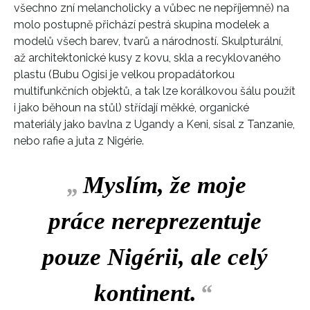
všechno zní melancholicky a vůbec ne nepříjemně) na
molo postupně přichází pestrá skupina modelek a
modelů všech barev, tvarů a národností. Skulpturální,
až architektonické kusy z kovu, skla a recyklovaného
plastu (Bubu Ogisi je velkou propadátorkou
multifunkčních objektů, a tak lze korálkovou šálu použít
i jako běhoun na stůl) střídají měkké, organické
materiály jako bavlna z Ugandy a Keni, sisal z Tanzanie,
nebo rafie a juta z Nigérie.
„
Myslím, že moje
práce nereprezentuje
pouze Nigérii, ale celý
kontinent.
“