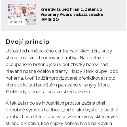
Kreativita bez hranic. Zalando
Visionary Award získala značka
IAMISIGO
elle.cz
Dvojí princip
Uprostřed uměleckého centra Fabrikken trčí z kupy
štěrku masivní chromovaná trubka. Na podlaze z
ošoupaného betonu jsou vidět zbytky barev, nad
hlavami nosné ocelové trámy. Hrubý štěrk křupe i pod
nohama, tvoří totiž improvizované přehlídkové molo,
které se klikatí bludištěm paravánů s kanýry šifonu.
Protiklady a dualita jsou ve středu všeho.
A tak zatímco se industriální prostor začíná plnit
podobně syrovou hudbou (zní to jako byste se ocitli v
útrobách vzdálené fabriky se všemi zvuky skleněných
střepů a kladiva, kde nějaký dobrák hraje na klavír a