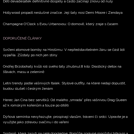
Děti devadesátek definitivně dospěly a často začínají znovu od nuly
Hollywood propadl neslušné značce. Její šaty nosí Demi Moore i Zendaya
Champagne O'Clock s Evou Urbanovou: O domově, který zraje s časem
DOPORUČENÉ ČLÁNKY
Svržení atomové bomby na Hirošimu: V nepředstavitelném žáru se část lidí
vypařila. Zůstaly po nich jen stíny
Ondřej Brzobohatý kvůli roli svého táty zhubnul 8 kilo: Drastický detox na
šťávách, masu a zelenině
Letní trendy podle vášnivých Italek. Stylové outfity, na které nedají dopustit,
budou slušet i českým ženám
Herec Jan Cina bez servítků: Od malého „smrada” přes vášnivou Drag Queen
až k romským kořenům a touze po dítěti
Dýňová semínka nevyhazujte, prospívají vlasům, trávení či srdci. Upravte je a
využijte jako zdravou svačinu i do vaření
Snídaně, která zasytí na celé dopoledne: Pomůže správné množství bílkovin a