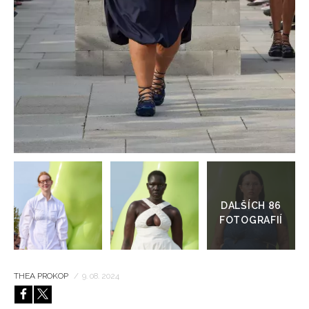
HOME
Přejít
do
galerie
THEA PROKOP
/
9. 08. 2024