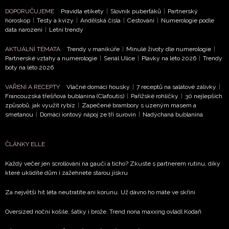
DOPORUČUJEME
Pravidla etikety
|
Slovník puberťáků
|
Partnerský
horoskop
|
Testy a kvízy
|
Andělská čísla
|
Cestování
|
Numerologie podle
data narození
|
Letní trendy
AKTUÁLNÍ TÉMATA
Trendy v manikúře
|
Minulé životy dle numerologie
|
Partnerské vztahy a numerologie
|
Seriál Ulice
|
Plavky na léto 2026
|
Trendy
boty na léto 2026
VAŘENÍ A RECEPTY
Vláčné domácí housky
|
7 receptů na salátové zálivky
|
Francouzská třešňová bublanina (Clafoutis)
|
Pařížské rohlíčky
|
30 nejlepších
způsobů, jak využít rybíz
|
Zapečené brambory s uzeným masem a
smetanou
|
Domácí iontový nápoj ze tří surovin
|
Nadýchaná bublanina
ČLÁNKY ELLE
Každý večer jen scrollování na gauči a ticho? Zkuste s partnerem rutinu, díky
které uklidíte dům i zažehnete starou jiskru
Za největší hit léta neutratíte ani korunu. Už dávno ho máte ve skříni
Oversized noční košile, šátky i brože. Trend nona maxxing ovládl Kodaň