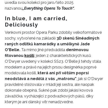
uvedla svou kolekci pro jaro/léto 2025
nazvanou
„Everything Opens To Touch“.
In blue, I am carried,
Deliciously
Venkovní prostor Opera Parku zdobily velkoformátové
sochy, vytvořené na základě
3D skenů Sinéadiných
raných odlitků kamarádky a umělkyně Jade
O'Belle.
Ta mimo jiné předváděla
denimovou
fitovanou
košili
, jeden z charakteristických kusů
O'Dwyer uvedený v kolekci SS23. O'Belle ji tehdy stála
modelem a právě na jejich prsou designérka poprvé
modelovala košili,
která ani při větším poprsí
neodstává a nedělá z vás „matronu”
, jak si O'Dwyer
pravidelně stěžovala v mládí její sestra, ale naopak
dokonale obepíná. Sukně pak zdobí jakási kovová
závažíčka, vycházející z podvazkových pásů, díky
kterým je ani dánský vítr nenadzvedne.