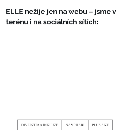
ELLE nežije jen na webu – jsme v
terénu i na sociálních sítích:
NEWSLETTER
ODESLAT
Přihlášením k newsletteru souhlasíte s
Obchodními
DIVERZITA A INKLUZE
NÁVRHÁŘI
PLUS SIZE
podmínkami společnosti BurdaMedia Extra s.r.o.
a