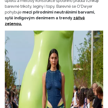
úpletu a metody konstrukce spodního prádla vznikají
barevné trikoty, legíny i topy. Barevně se O'Dwyer
pohybuje
mezi přírodními neutrálními barvami,
sytě indigovým denimem a trendy
zářivě
zelenou.