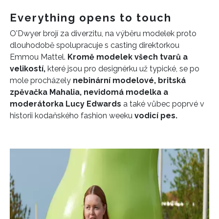
Everything opens to touch
O'Dwyer brojí za diverzitu, na výběru modelek proto
dlouhodobě spolupracuje s casting direktorkou
Emmou Mattel.
Kromě
modelek všech tvarů a
velikostí,
které jsou pro designérku už typické, se po
mole procházely
nebinární
modelové, britská
INFORMACE
zpěvačka Mahalia,
nevidomá modelka a
REDAKCE
moderátorka Lucy Edwards
a také vůbec poprvé v
historii kodaňského fashion weeku
vodicí pes.