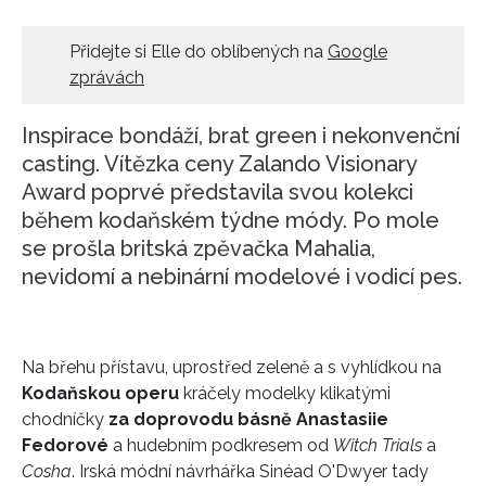
Přidejte si Elle do oblíbených na
Google
zprávách
Inspirace bondáží, brat green i nekonvenční
casting. Vítězka ceny Zalando Visionary
Award poprvé představila svou kolekci
během kodaňském týdne módy. Po mole
se prošla britská zpěvačka Mahalia,
nevidomí a nebinární modelové i vodicí pes.
Na břehu přístavu, uprostřed zeleně a s vyhlídkou na
Kodaňskou operu
kráčely modelky klikatými
chodníčky
za doprovodu básně Anastasiie
Fedorové
a hudebním podkresem od
Witch Trials
a
Cosha
. Irská módní návrhářka Sinéad O'Dwyer tady