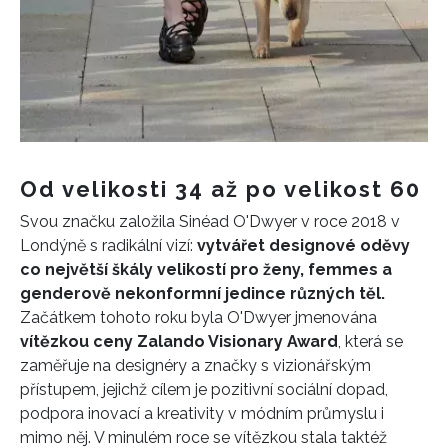
Od velikosti 34 až po velikost 60
Svou značku založila Sinéad O'Dwyer v roce 2018 v
Londýně s radikální vizí:
vytvářet designové oděvy
co největší škály velikostí pro ženy, femmes a
genderově nekonformní jedince různých těl.
Začátkem tohoto roku byla O'Dwyer jmenována
vítězkou ceny Zalando Visionary Award
, která se
zaměřuje na designéry a značky s vizionářským
přístupem, jejichž cílem je pozitivní sociální dopad,
podpora inovací a kreativity v módním průmyslu i
mimo něj. V minulém roce se vítězkou stala taktéž