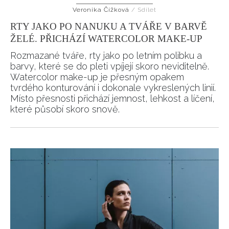
Veronika Čížková
/
Sdílet
Přihlášením k newsletteru souhlasíte s
Obchodními
podmínkami společnosti BurdaMedia Extra s.r.o.
a
RTY JAKO PO NANUKU A TVÁŘE V BARVĚ
potvrzujete, že jste se seznámili se
Zásadami
ŽELÉ. PŘICHÁZÍ WATERCOLOR MAKE-UP
ochrany soukromí
- BurdaMedia Extra s.r.o. bude s
Rozmazané tváře, rty jako po letním polibku a
Vašimi údaji pracovat zejména k organizaci a
barvy, které se do pleti vpíjejí skoro neviditelně.
vyhodnocení akce a zasílání novinek.
Watercolor make-up je přesným opakem
tvrdého konturování i dokonale vykreslených linií.
Chcete navíc dostávat i další zajímavé a exkluzivní
Místo přesnosti přichází jemnost, lehkost a líčení,
informace od našich partnerů? Pokud souhlasíte se
které působí skoro snově.
zpracováním údajů k tomuto účelu podle
Zásad ochrany
soukromí BurdaMedia Extra s.r.o.
, zaškrtněte toto pole.