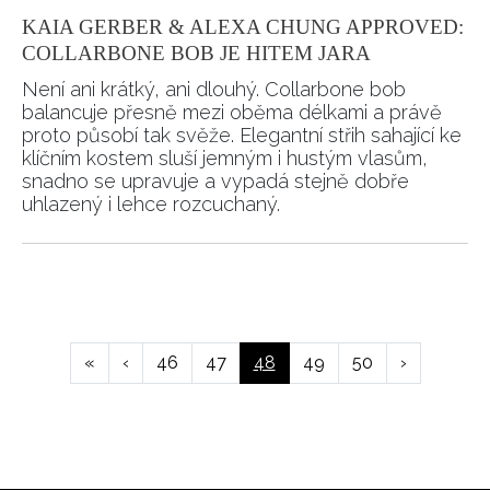
KAIA GERBER & ALEXA CHUNG APPROVED:
COLLARBONE BOB JE HITEM JARA
Není ani krátký, ani dlouhý. Collarbone bob
balancuje přesně mezi oběma délkami a právě
proto působí tak svěže. Elegantní střih sahající ke
klíčním kostem sluší jemným i hustým vlasům,
snadno se upravuje a vypadá stejně dobře
uhlazený i lehce rozcuchaný.
Pagination
First
«
Předchozí
‹
Page
46
Page
47
Aktuální
48
Page
49
Page
50
Následující
›
page
stránka
stránka
stránka