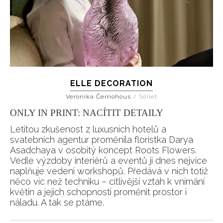
ELLE DECORATION
Veronika Černohous
/
Sdílet
ONLY IN PRINT: NACÍTIT DETAILY
Letitou zkušenost z luxusních hotelů a
svatebních agentur proměnila floristka Darya
Asadchaya v osobitý koncept Roots Flowers.
Vedle výzdoby interiérů a eventů ji dnes nejvíce
naplňuje vedení workshopů. Předává v nich totiž
něco víc než techniku – citlivější vztah k vnímání
květin a jejich schopnosti proměnit prostor i
náladu. A tak se ptáme.