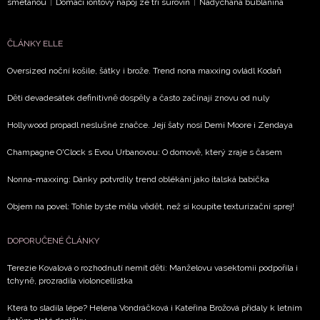
smetanou
|
Domácí iontový nápoj ze tří surovin
|
Nadýchaná bublanina
ČLÁNKY ELLE
Oversized noční košile, šátky i brože. Trend nona maxxing ovládl Kodaň
Děti devadesátek definitivně dospěly a často začínají znovu od nuly
Hollywood propadl neslušné značce. Její šaty nosí Demi Moore i Zendaya
Champagne O'Clock s Evou Urbanovou: O domově, který zraje s časem
Nonna-maxxing: Dánky potvrdily trend oblékání jako italská babička
Objem na povel: Tohle byste měla vědět, než si koupíte texturizační sprej!
DOPORUČENÉ ČLÁNKY
Terezie Kovalová o rozhodnutí nemít děti: Manželovu vasektomii podpořila i
tchyně, prozradila violoncellistka
Která to sladila lépe? Helena Vondráčková i Kateřina Brožová přidaly k letním