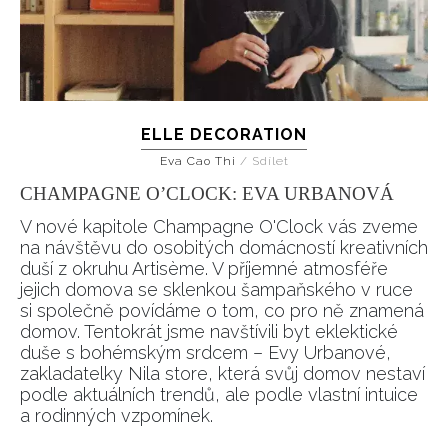
ELLE DECORATION
Eva Cao Thi
/
Sdílet
CHAMPAGNE O’CLOCK: EVA URBANOVÁ
V nové kapitole Champagne O'Clock vás zveme
na návštěvu do osobitých domácností kreativních
duší z okruhu Artisème. V příjemné atmosféře
jejich domova se sklenkou šampaňského v ruce
si společně povídáme o tom, co pro ně znamená
domov. Tentokrát jsme navštívili byt eklektické
duše s bohémským srdcem – Evy Urbanové,
zakladatelky Nila store, která svůj domov nestaví
podle aktuálních trendů, ale podle vlastní intuice
a rodinných vzpomínek.