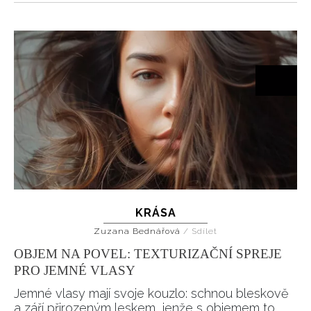
KRÁSA
Zuzana Bednářová
/
Sdílet
OBJEM NA POVEL: TEXTURIZAČNÍ SPREJE
PRO JEMNÉ VLASY
Jemné vlasy mají svoje kouzlo: schnou bleskově
a září přirozeným leskem, jenže s objemem to