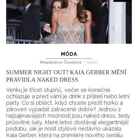
MÓDA
Magdaléna Čevelová
/
Sdílet
SUMMER NIGHT OUT? KAIA GERBER MĚNÍ
PRAVIDLA NAKED DRESS
Venku je třicet stupňů, večer se konečně
ochlazuje a před vámi je drink s přáteli nebo letní
party. Co si obléct, když chcete přežít horko a
zároveň vypadat zatraceně dobře? Jednou z
nejzajímavějších možností jsou naked dress, tedy
průsvitné šaty, které letos dostávají elegantnější
podobu. Jak je nosit stylově nedávno ukázala
Kaia Gerber, která na premiéře nového seriálu