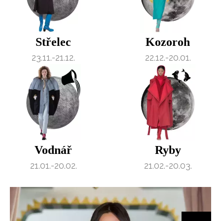
Střelec
Kozoroh
23.11.-21.12.
22.12.-20.01.
Vodnář
Ryby
21.01.-20.02.
21.02.-20.03.