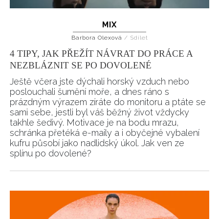
MIX
Barbora Olexová
/
Sdílet
4 TIPY, JAK PŘEŽÍT NÁVRAT DO PRÁCE A
NEZBLÁZNIT SE PO DOVOLENÉ
Ještě včera jste dýchali horský vzduch nebo
poslouchali šumění moře, a dnes ráno s
prázdným výrazem zíráte do monitoru a ptáte se
sami sebe, jestli byl váš běžný život vždycky
takhle šedivý. Motivace je na bodu mrazu,
schránka přetéká e-maily a i obyčejné vybalení
kufru působí jako nadlidský úkol. Jak ven ze
splínu po dovolené?