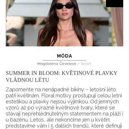
MÓDA
Magdaléna Čevelová
/
Sdílet
SUMMER IN BLOOM: KVĚTINOVÉ PLAVKY
VLÁDNOU LÉTU
Zapomeňte na nenápadné bikiny – letošní léto
patří květinám. Floral motivy prostupují celou letní
estetikou a plavky nejsou výjimkou. Od jemných
vzorů až po výrazné květinové tvary, které se
stávají nepřehlédnutelným statementem na pláži i
u bazénu. Letos, ale nekončíme jen u květin:
představíme vám i 5 dalších trendů, které definují