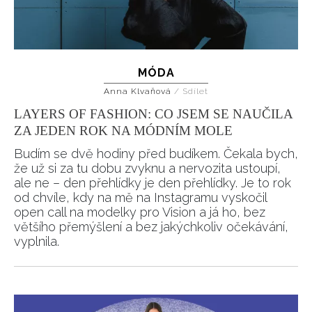
MÓDA
Anna Klvaňová
/
Sdílet
LAYERS OF FASHION: CO JSEM SE NAUČILA
ZA JEDEN ROK NA MÓDNÍM MOLE
Budím se dvě hodiny před budíkem. Čekala bych,
že už si za tu dobu zvyknu a nervozita ustoupí,
ale ne – den přehlídky je den přehlídky. Je to rok
od chvíle, kdy na mě na Instagramu vyskočil
open call na modelky pro Vision a já ho, bez
většího přemýšlení a bez jakýchkoliv očekávání,
vyplnila.