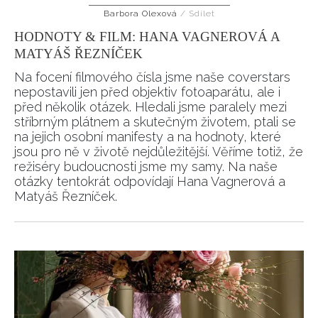
Barbora Olexová
/
Sdílet
HODNOTY & FILM: HANA VAGNEROVÁ A
MATYÁŠ ŘEZNÍČEK
Na focení filmového čísla jsme naše coverstars
nepostavili jen před objektiv fotoaparátu, ale i
před několik otázek. Hledali jsme paralely mezi
stříbrným plátnem a skutečným životem, ptali se
na jejich osobní manifesty a na hodnoty, které
jsou pro ně v životě nejdůležitější. Věříme totiž, že
režiséry budoucnosti jsme my samy. Na naše
otázky tentokrát odpovídají Hana Vagnerová a
Matyáš Řezníček.