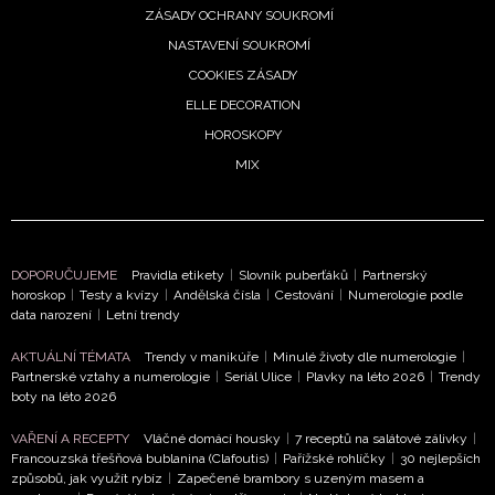
ZÁSADY OCHRANY SOUKROMÍ
NASTAVENÍ SOUKROMÍ
COOKIES ZÁSADY
ELLE DECORATION
HOROSKOPY
MIX
DOPORUČUJEME
Pravidla etikety
|
Slovník puberťáků
|
Partnerský
horoskop
|
Testy a kvízy
|
Andělská čísla
|
Cestování
|
Numerologie podle
data narození
|
Letní trendy
AKTUÁLNÍ TÉMATA
Trendy v manikúře
|
Minulé životy dle numerologie
|
Partnerské vztahy a numerologie
|
Seriál Ulice
|
Plavky na léto 2026
|
Trendy
boty na léto 2026
VAŘENÍ A RECEPTY
Vláčné domácí housky
|
7 receptů na salátové zálivky
|
Francouzská třešňová bublanina (Clafoutis)
|
Pařížské rohlíčky
|
30 nejlepších
způsobů, jak využít rybíz
|
Zapečené brambory s uzeným masem a