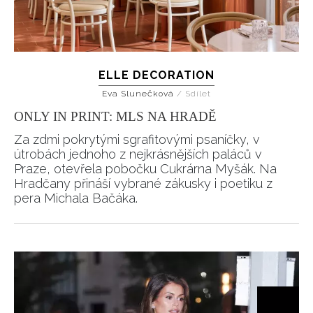
ELLE DECORATION
Eva Slunečková
/
Sdílet
ONLY IN PRINT: MLS NA HRADĚ
Za zdmi pokrytými sgrafitovými psaníčky, v
útrobách jednoho z nejkrásnějších paláců v
Praze, otevřela pobočku Cukrárna Myšák. Na
Hradčany přináší vybrané zákusky i poetiku z
pera Michala Bačáka.