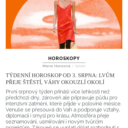
HOROSKOPY
Marie Honosná
/
Sdílet
TÝDENNÍ HOROSKOP OD 3. SRPNA: LVŮM
PŘEJE ŠTĚSTÍ, VÁHY OKOUZLÍ OKOLÍ
První srpnový týden přináší více lehkosti než
předchozí dny, zároveň ale připravuje půdu pro
intenzivní zatmění, které přijde v polovině měsíce.
Venuše se přesouvá do Vah a podporuje vztahy,
diplomacii i smysl pro krásu. Atmosféra přeje
seznamování, usmiřování i novým tvůrčím
projektům. Zároveň se vyplatí dělat rozhodnutí s