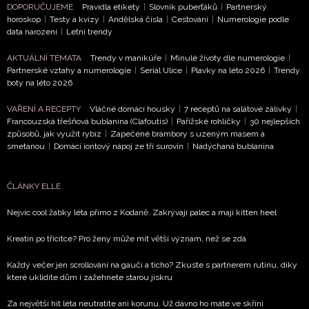
DOPORUČUJEME
Pravidla etikety
|
Slovník puberťáků
|
Partnerský
horoskop
|
Testy a kvízy
|
Andělská čísla
|
Cestování
|
Numerologie podle
data narození
|
Letní trendy
AKTUÁLNÍ TÉMATA
Trendy v manikúře
|
Minulé životy dle numerologie
|
Partnerské vztahy a numerologie
|
Seriál Ulice
|
Plavky na léto 2026
|
Trendy
boty na léto 2026
VAŘENÍ A RECEPTY
Vláčné domácí housky
|
7 receptů na salátové zálivky
|
Francouzská třešňová bublanina (Clafoutis)
|
Pařížské rohlíčky
|
30 nejlepších
způsobů, jak využít rybíz
|
Zapečené brambory s uzeným masem a
smetanou
|
Domácí iontový nápoj ze tří surovin
|
Nadýchaná bublanina
ČLÁNKY ELLE
Nejvíc cool žabky léta přímo z Kodaně. Zakrývají palec a mají kitten heel
Kreatin po třicítce? Pro ženy může mít větší význam, než se zdá
Každý večer jen scrollování na gauči a ticho? Zkuste s partnerem rutinu, díky
které uklidíte dům i zažehnete starou jiskru
Za největší hit léta neutratíte ani korunu. Už dávno ho máte ve skříni