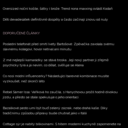
Oversized noční košile, šátky i brože. Trend nona maxxing ovládl Kodaň
Děti devadesátek definitivně dospěly a často začínají znovu od nuly
DOPORUČENÉ ČLÁNKY
Poslední telefonát před smrtí Ivety Bartošové: Zpěvačka zavolala svému
slavnému kolegovi, hovor netrval ani minutu
Z mé nejlepší kamarádky se stává troska. Její nový partner ji zřejmě
psychicky týrá a já nevím, co dělat, svěřuje se Alena
Co nosí módní influencerky? Následující barevné kombinace musíte
vyzkoušet, než skončí léto
Rebel Sámer Issa: Vaňková ho zaučila, s Hanychovou prožil hodně divokou
jízdu, a přesto se stále spekuluje o jeho orientaci
Bazalkové pesto umí být buď zelený zázrak, nebo drahá kaše. Díky
tradičnímu způsobu přípravy bude chutnat jako v Itálii
Cottage sýr je nabitý bílkovinami. S hitem moderní kuchyně zapomenete na