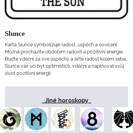
Slunce
Karta Slunce symbolizuje radost, úspěch a osvícení.
Možná procházíte obdobím radosti a pozitivní energie.
Buďte vděční za své úspěchy a šířte radost kolem sebe.
Slunce vás učí být optimističtí, vděční a naplňovat svůj
život pozitivní energií.
Jiné horoskopy