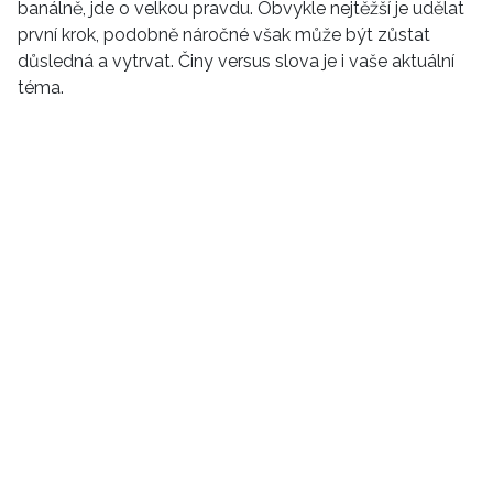
banálně, jde o velkou pravdu. Obvykle nejtěžší je udělat
první krok, podobně náročné však může být zůstat
HOME
důsledná a vytrvat. Činy versus slova je i vaše aktuální
téma.