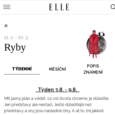
měsíce
Street
Kulturní
style
Péče
tipy
Sluneční
Přejít
o
Módní
Dekor
tělo
Partnerský
k
MÓDA
přehlídky
a
Cestování
ELLE.CZ
hlavnímu
Čínský
KRÁSA
pleť
obsahu
Technologie
21. 2. - 20. 3.
Keltský
Novinky
LIFESTYLE
Empowerment
Ryby
Indiánský
Styl
HOROSKOPY
Numerologie
Singles
slavných
Vy a
CELEBRITY
Rozhovory
on
POPIS
TÝDENNÍ
MĚSÍČNÍ
ELLE BEAUTY LOUNGE
Sex
ZNAMENÍ
LÁSKA A SEX
Svatba
ELLEPHORIA
Týden 3.8. - 9.8.
ELLE STORIES
Mít jasný plán a vědět, co od života chceme, je důležité.
Jen představy ale nestačí. Ještě důležitější než
ELLE WOMEN AWARDS
představy a sny jsou následné činy. A ať to zní jakkoli
ELLE DECORATION