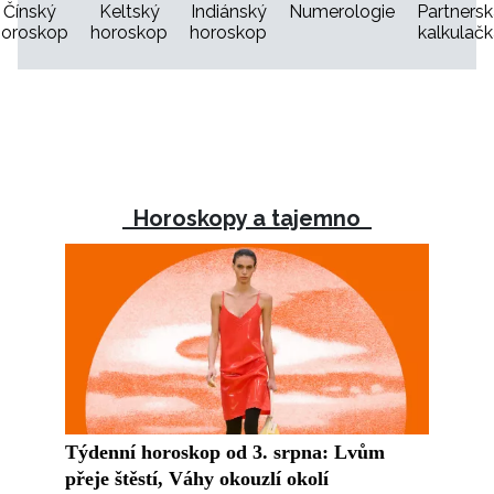
Čínský
Keltský
Indiánský
Numerologie
Partners
horoskop
horoskop
horoskop
kalkulačk
INFORMACE
Horoskopy a tajemno
REDAKCE
Týdenní horoskop od 3. srpna: Lvům
přeje štěstí, Váhy okouzlí okolí