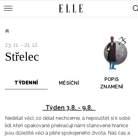
měsíce
Street
Kulturní
style
Péče
tipy
Sluneční
Přejít
o
Módní
Dekor
tělo
Partnerský
k
MÓDA
přehlídky
a
Cestování
ELLE.CZ
hlavnímu
Čínský
KRÁSA
pleť
obsahu
Technologie
23. 11. - 21. 12.
Keltský
Novinky
LIFESTYLE
Empowerment
Střelec
Indiánský
Styl
HOROSKOPY
Numerologie
Singles
slavných
Vy a
CELEBRITY
Rozhovory
on
POPIS
TÝDENNÍ
MĚSÍČNÍ
ELLE BEAUTY LOUNGE
Sex
ZNAMENÍ
LÁSKA A SEX
Svatba
ELLEPHORIA
Týden 3.8. - 9.8.
ELLE STORIES
Nedělat věci, co dělat nechceme, a nepouštět si k sobě
lidi, kteří opakovaně překračují námi stanovené hranice
ELLE WOMEN AWARDS
jsou důležité věci a pilíře spokojeného života. Náš čas a
ELLE DECORATION