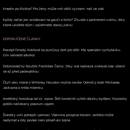
Kreatin po třicítce? Pro ženy může mít větší význam, než se zdá
Každý večer jen scrollování na gauči a ticho? Zkuste s partnerem rutinu, díky
které uklidíte dům i zažehnete starou jiskru
DOPORUČENÉ ČLÁNKY
Recept Ornelly Koktové na punčový dort pro děti: Má speciální vychytávku,
čím nahradit alkohol
Dobrosrdečný tlouštík František Černý: Díky své nadváze získával role, oženil
se až před padesátkou
Čtyři věci, které o Whitney Houston možná nevíte: Odmítl ji bratr Michaela
Jacksona a měla milenku
Andělský horoskop od 10. srpna: Štíři konečně vyřeší otázku bydlení, Kozorohy
potěší nečekaný pracovní zájem
Švestky umí potrápit i pomoci. Vláknina prospívá trávení, sorbitol může
nadýmat a bílý povlak není plíseň ani špína