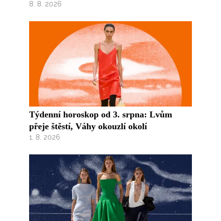
8. 8. 2026
Týdenní horoskop od 3. srpna: Lvům
přeje štěstí, Váhy okouzlí okolí
1. 8. 2026