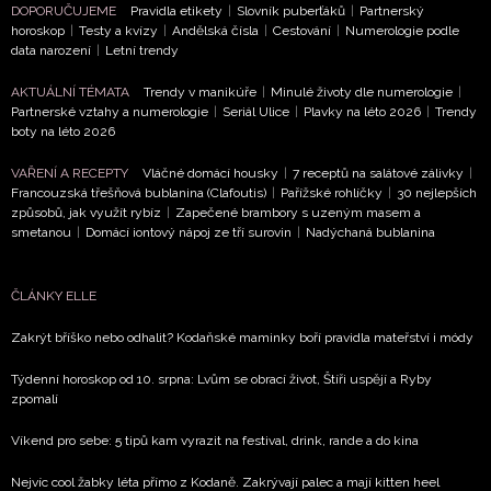
DOPORUČUJEME
Pravidla etikety
|
Slovník puberťáků
|
Partnerský
horoskop
|
Testy a kvízy
|
Andělská čísla
|
Cestování
|
Numerologie podle
data narození
|
Letní trendy
AKTUÁLNÍ TÉMATA
Trendy v manikúře
|
Minulé životy dle numerologie
|
Partnerské vztahy a numerologie
|
Seriál Ulice
|
Plavky na léto 2026
|
Trendy
boty na léto 2026
VAŘENÍ A RECEPTY
Vláčné domácí housky
|
7 receptů na salátové zálivky
|
Francouzská třešňová bublanina (Clafoutis)
|
Pařížské rohlíčky
|
30 nejlepších
způsobů, jak využít rybíz
|
Zapečené brambory s uzeným masem a
smetanou
|
Domácí iontový nápoj ze tří surovin
|
Nadýchaná bublanina
ČLÁNKY ELLE
Zakrýt bříško nebo odhalit? Kodaňské maminky boří pravidla mateřství i módy
Týdenní horoskop od 10. srpna: Lvům se obrací život, Štíři uspějí a Ryby
zpomalí
Víkend pro sebe: 5 tipů kam vyrazit na festival, drink, rande a do kina
Nejvíc cool žabky léta přímo z Kodaně. Zakrývají palec a mají kitten heel