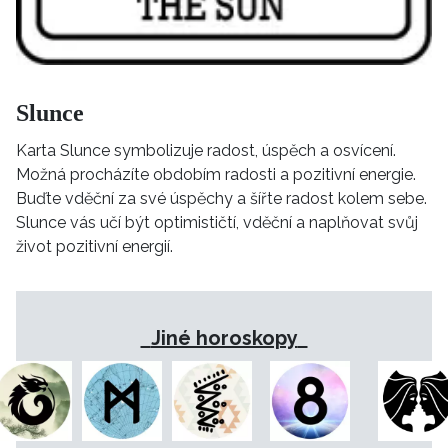
Slunce
Karta Slunce symbolizuje radost, úspěch a osvícení.
Možná procházíte obdobím radosti a pozitivní energie.
Buďte vděční za své úspěchy a šířte radost kolem sebe.
Slunce vás učí být optimističtí, vděční a naplňovat svůj
život pozitivní energií.
Jiné horoskopy