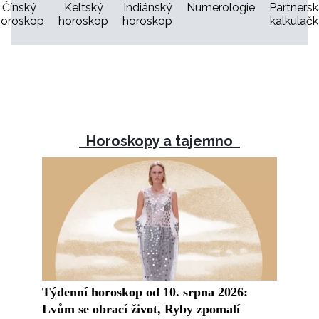
Čínský
Keltský
Indiánský
Numerologie
Partners
horoskop
horoskop
horoskop
kalkulačk
INFORMACE
Horoskopy a tajemno
REDAKCE
Týdenní horoskop od 10. srpna 2026:
Lvům se obrací život, Ryby zpomalí