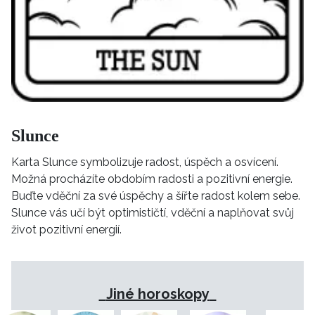
Slunce
Karta Slunce symbolizuje radost, úspěch a osvícení.
Možná procházíte obdobím radosti a pozitivní energie.
Buďte vděční za své úspěchy a šířte radost kolem sebe.
Slunce vás učí být optimističtí, vděční a naplňovat svůj
život pozitivní energií.
Jiné horoskopy