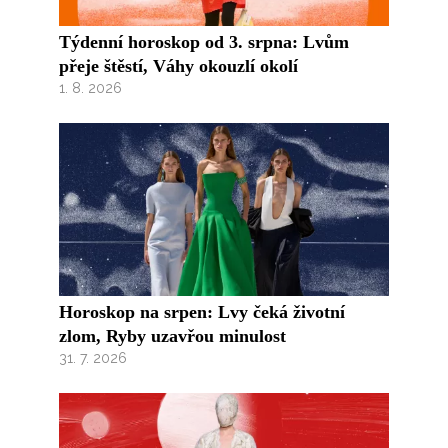
Týdenní horoskop od 3. srpna: Lvům
přeje štěstí, Váhy okouzlí okolí
1. 8. 2026
Horoskop na srpen: Lvy čeká životní
zlom, Ryby uzavřou minulost
31. 7. 2026