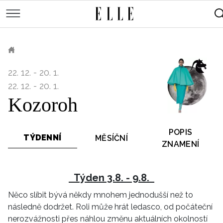
měsíce
Street
Kulturní
style
Péče
tipy
Sluneční
Přejít
o
Módní
Dekor
tělo
Partnerský
k
MÓDA
přehlídky
a
Cestování
ELLE.CZ
hlavnímu
Čínský
KRÁSA
pleť
obsahu
Technologie
22. 12. - 20. 1.
Keltský
Novinky
LIFESTYLE
Empowerment
22. 12. - 20. 1.
Indiánský
Styl
Kozoroh
HOROSKOPY
Numerologie
Singles
slavných
Vy a
CELEBRITY
Rozhovory
on
POPIS
ELLE BEAUTY LOUNGE
TÝDENNÍ
MĚSÍČNÍ
Sex
ZNAMENÍ
LÁSKA A SEX
Svatba
ELLEPHORIA
Týden 3.8. - 9.8.
ELLE STORIES
Něco slíbit bývá někdy mnohem jednodušší než to
ELLE WOMEN AWARDS
následně dodržet. Roli může hrát ledasco, od počáteční
nerozvážnosti přes náhlou změnu aktuálních okolností
ELLE DECORATION