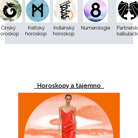
Čínský
Keltský
Indiánský
Numerologie
Partners
horoskop
horoskop
horoskop
kalkulačk
INFORMACE
REDAKCE
Horoskopy a tajemno