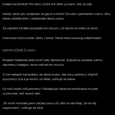
Kreatin po třicítce? Pro ženy může mít větší význam, než se zdá
Každý večer jen scrollování na gauči a ticho? Zkuste s partnerem rutinu, díky
které uklidíte dům i zažehnete starou jiskru
Za největší hit léta neutratíte ani korunu. Už dávno ho máte ve skříni
Oversized noční košile, šátky i brože. Trend nona maxxing ovládl Kodaň
DOPORUČENÉ ČLÁNKY
Poslední telefonát před smrtí Ivety Bartošové: Zpěvačka zavolala svému
slavnému kolegovi, hovor netrval ani minutu
Z mé nejlepší kamarádky se stává troska. Její nový partner ji zřejmě
psychicky týrá a já nevím, co dělat, svěřuje se Alena
Co nosí módní influencerky? Následující barevné kombinace musíte
vyzkoušet, než skončí léto
„Po smrti manžela jsem začala znovu žít, děti mi ale říkají, že na něj
zapomínám,“ svěřuje se Věra