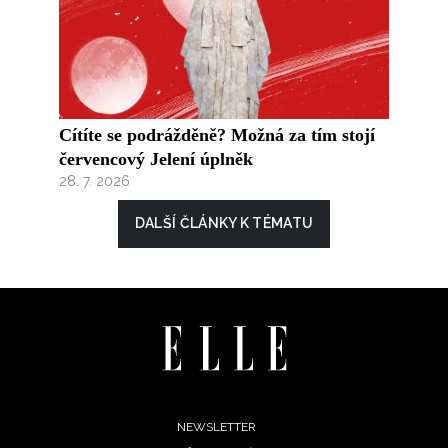
Cítíte se podrážděně? Možná za tím stojí
červencový Jelení úplněk
28. 7. 2026
DALŠÍ ČLÁNKY K TÉMATU
Footer
NEWSLETTER