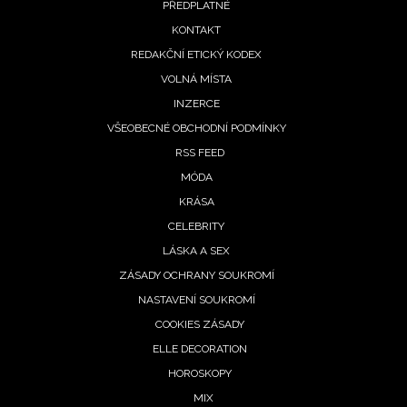
PŘEDPLATNÉ
menu
KONTAKT
REDAKČNÍ ETICKÝ KODEX
VOLNÁ MÍSTA
INZERCE
NEWSLETTER
VŠEOBECNÉ OBCHODNÍ PODMÍNKY
RSS FEED
ODESLAT
MÓDA
KRÁSA
Přihlášením k newsletteru souhlasíte s
Obchodními
CELEBRITY
podmínkami společnosti BurdaMedia Extra s.r.o.
a
potvrzujete, že jste se seznámili se
Zásadami ochrany
LÁSKA A SEX
soukromí
- BurdaMedia Extra s.r.o. bude s Vašimi údaji
ZÁSADY OCHRANY SOUKROMÍ
pracovat zejména k organizaci a vyhodnocení akce a
NASTAVENÍ SOUKROMÍ
zasílání novinek.
COOKIES ZÁSADY
ELLE DECORATION
Chcete navíc dostávat i další zajímavé a exkluzivní
informace od našich partnerů? Pokud souhlasíte se
HOROSKOPY
zpracováním údajů k tomuto účelu podle
Zásad ochrany
MIX