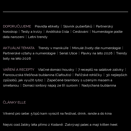
soukromí BurdaMedia Extra s.r.o.
, zaškrtněte toto pole.
DOPORUČUJEME
Pravidla etikety
|
Slovník puberťáků
|
Partnerský
horoskop
|
Testy a kvízy
|
Andělská čísla
|
Cestování
|
Numerologie podle
data narození
|
Letní trendy
AKTUÁLNÍ TÉMATA
Trendy v manikúře
|
Minulé životy dle numerologie
|
Partnerské vztahy a numerologie
|
Seriál Ulice
|
Plavky na léto 2026
|
Trendy
boty na léto 2026
VAŘENÍ A RECEPTY
Vláčné domácí housky
|
7 receptů na salátové zálivky
|
Francouzská třešňová bublanina (Clafoutis)
|
Pařížské rohlíčky
|
30 nejlepších
způsobů, jak využít rybíz
|
Zapečené brambory s uzeným masem a
smetanou
|
Domácí iontový nápoj ze tří surovin
|
Nadýchaná bublanina
ČLÁNKY ELLE
Víkend pro sebe: 5 tipů kam vyrazit na festival, drink, rande a do kina
Nejvíc cool žabky léta přímo z Kodaně. Zakrývají palec a mají kitten heel