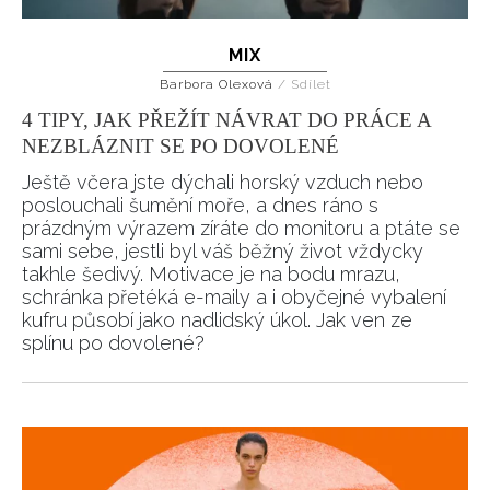
MIX
Barbora Olexová
/
Sdílet
4 TIPY, JAK PŘEŽÍT NÁVRAT DO PRÁCE A
NEZBLÁZNIT SE PO DOVOLENÉ
Ještě včera jste dýchali horský vzduch nebo
poslouchali šumění moře, a dnes ráno s
prázdným výrazem zíráte do monitoru a ptáte se
sami sebe, jestli byl váš běžný život vždycky
takhle šedivý. Motivace je na bodu mrazu,
schránka přetéká e-maily a i obyčejné vybalení
kufru působí jako nadlidský úkol. Jak ven ze
splínu po dovolené?