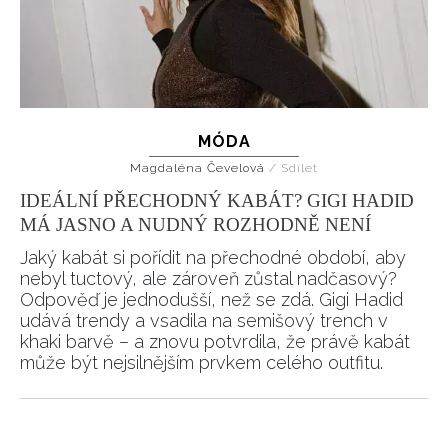
MÓDA
Magdaléna Čevelová
/
Sdílet
IDEÁLNÍ PŘECHODNÝ KABÁT? GIGI HADID
MÁ JASNO A NUDNÝ ROZHODNĚ NENÍ
Jaký kabát si pořídit na přechodné období, aby
nebyl tuctový, ale zároveň zůstal nadčasový?
Odpověď je jednodušší, než se zdá. Gigi Hadid
udává trendy a vsadila na semišový trench v
khaki barvě – a znovu potvrdila, že právě kabát
může být nejsilnějším prvkem celého outfitu.