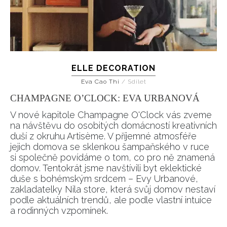
ELLE DECORATION
Eva Cao Thi
/
Sdílet
CHAMPAGNE O’CLOCK: EVA URBANOVÁ
V nové kapitole Champagne O'Clock vás zveme
na návštěvu do osobitých domácností kreativních
duší z okruhu Artisème. V příjemné atmosféře
jejich domova se sklenkou šampaňského v ruce
si společně povídáme o tom, co pro ně znamená
domov. Tentokrát jsme navštívili byt eklektické
duše s bohémským srdcem – Evy Urbanové,
zakladatelky Nila store, která svůj domov nestaví
podle aktuálních trendů, ale podle vlastní intuice
a rodinných vzpomínek.