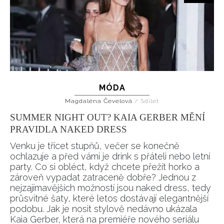
INFORMACE
MÓDA
REDAKCE
Magdaléna Čevelová
/
Sdílet
SUMMER NIGHT OUT? KAIA GERBER MĚNÍ
PRAVIDLA NAKED DRESS
Venku je třicet stupňů, večer se konečně
ochlazuje a před vámi je drink s přáteli nebo letní
party. Co si obléct, když chcete přežít horko a
zároveň vypadat zatraceně dobře? Jednou z
nejzajímavějších možností jsou naked dress, tedy
průsvitné šaty, které letos dostávají elegantnější
podobu. Jak je nosit stylově nedávno ukázala
Kaia Gerber, která na premiéře nového seriálu