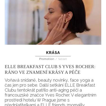
KRÁSA
Promotion
/
Sdílet
ELLE BREAKFAST CLUB S YVES ROCHER:
RÁNO VE ZNAMENÍ KRÁSY A PÉČE
Voňavá snídaně, beauty novinky, face yoga a
čas jen pro sebe. Další setkání ELLE Breakfast
Clubu tentokrát patřilo anti-aging péči a
francouzské značce Yves Rocher. V elegantním
prostředí hotelu W Prague jsme s
předplatitelkami a ELLE friends zpomalily,