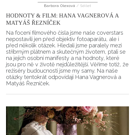
Barbora Olexová
/
Sdílet
HODNOTY & FILM: HANA VAGNEROVÁ A
MATYÁŠ ŘEZNÍČEK
Na focení filmového čísla jsme naše coverstars
nepostavili jen před objektiv fotoaparátu, ale i
před několik otázek. Hledali jsme paralely mezi
stříbrným plátnem a skutečným životem, ptali se
na jejich osobní manifesty a na hodnoty, které
jsou pro ně v životě nejdůležitější. Věříme totiž, že
režiséry budoucnosti jsme my samy. Na naše
otázky tentokrát odpovídají Hana Vagnerová a
Matyáš Řezníček.