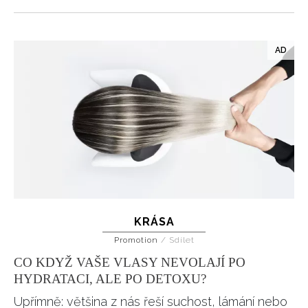
NEWSLETTER
ODESLAT
KRÁSA
Promotion
/
Sdílet
Přihlášením k newsletteru souhlasíte s
Obchodními
CO KDYŽ VAŠE VLASY NEVOLAJÍ PO
podmínkami společnosti BurdaMedia Extra s.r.o.
a
HYDRATACI, ALE PO DETOXU?
potvrzujete, že jste se seznámili se
Zásadami
Upřímně: většina z nás řeší suchost, lámání nebo
ochrany soukromí
- BurdaMedia Extra s.r.o. bude s