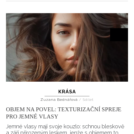
KRÁSA
Zuzana Bednářová
/
Sdílet
OBJEM NA POVEL: TEXTURIZAČNÍ SPREJE
PRO JEMNÉ VLASY
Jemné vlasy mají svoje kouzlo: schnou bleskově
a září přirozeným leskem, jenže s objemem to