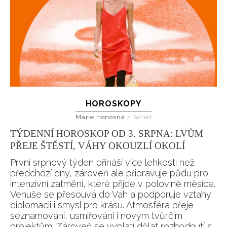
HOROSKOPY
Marie Honosná
/
Sdílet
TÝDENNÍ HOROSKOP OD 3. SRPNA: LVŮM
PŘEJE ŠTĚSTÍ, VÁHY OKOUZLÍ OKOLÍ
První srpnový týden přináší více lehkosti než
předchozí dny, zároveň ale připravuje půdu pro
intenzivní zatmění, které přijde v polovině měsíce.
Venuše se přesouvá do Vah a podporuje vztahy,
diplomacii i smysl pro krásu. Atmosféra přeje
seznamování, usmiřování i novým tvůrčím
projektům. Zároveň se vyplatí dělat rozhodnutí s