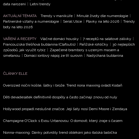
data narození
|
Letní trendy
AKTUÁLNÍ TÉMATA
Trendy v manikúře
|
Minulé životy dle numerologie
|
Partnerské vztahy a numerologie
|
Seriál Ulice
|
Plavky na léto 2026
|
Trendy
boty na léto 2026
VAŘENÍ A RECEPTY
Vláčné domácí housky
|
7 receptů na salátové zálivky
|
Francouzská třešňová bublanina (Clafoutis)
|
Pařížské rohlíčky
|
30 nejlepších
způsobů, jak využít rybíz
|
Zapečené brambory s uzeným masem a
smetanou
|
Domácí iontový nápoj ze tří surovin
|
Nadýchaná bublanina
ČLÁNKY ELLE
Oversized noční košile, šátky i brože. Trend nona maxxing ovládl Kodaň
Děti devadesátek definitivně dospěly a často začínají znovu od nuly
Hollywood propadl neslušné značce. Její šaty nosí Demi Moore i Zendaya
Champagne O'Clock s Evou Urbanovou: O domově, který zraje s časem
Nonna-maxxing: Dánky potvrdily trend oblékání jako italská babička