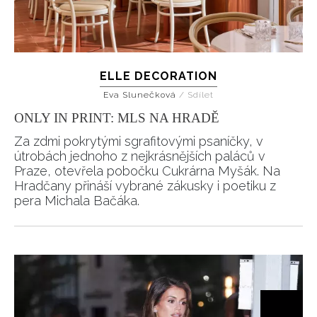
ELLE DECORATION
Eva Slunečková
/
Sdílet
ONLY IN PRINT: MLS NA HRADĚ
Za zdmi pokrytými sgrafitovými psaníčky, v
útrobách jednoho z nejkrásnějších paláců v
Praze, otevřela pobočku Cukrárna Myšák. Na
Hradčany přináší vybrané zákusky i poetiku z
pera Michala Bačáka.