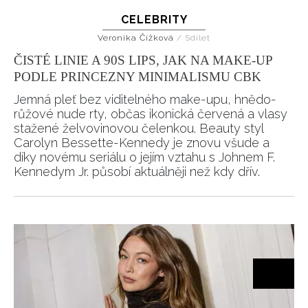
CELEBRITY
Veronika Čížková
/
Sdílet
ČISTÉ LINIE A 90S LIPS, JAK NA MAKE-UP
PODLE PRINCEZNY MINIMALISMU CBK
Jemná pleť bez viditelného make-upu, hnědo-
růžové nude rty, občas ikonická červená a vlasy
stažené želvovinovou čelenkou. Beauty styl
Carolyn Bessette-Kennedy je znovu všude a
díky novému seriálu o jejím vztahu s Johnem F.
Kennedym Jr. působí aktuálněji než kdy dřív.