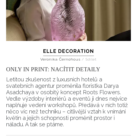
ELLE DECORATION
Veronika Černohous
/
Sdílet
ONLY IN PRINT: NACÍTIT DETAILY
Letitou zkušenost z luxusních hotelů a
svatebních agentur proměnila floristka Darya
Asadchaya v osobitý koncept Roots Flowers.
Vedle výzdoby interiérů a eventů ji dnes nejvíce
naplňuje vedení workshopů. Předává v nich totiž
něco víc než techniku – citlivější vztah k vnímání
květin a jejich schopnosti proměnit prostor i
náladu. A tak se ptáme.