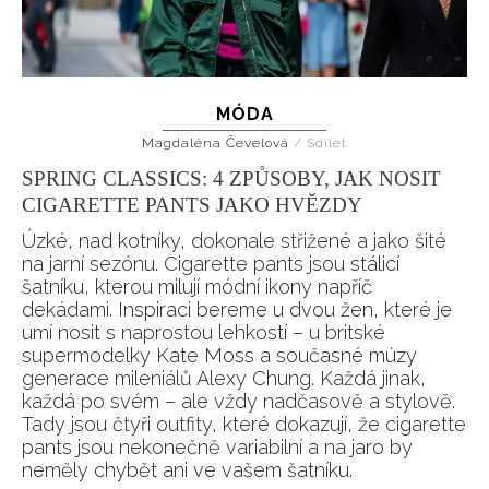
MÓDA
Magdaléna Čevelová
/
Sdílet
SPRING CLASSICS: 4 ZPŮSOBY, JAK NOSIT
CIGARETTE PANTS JAKO HVĚZDY
Úzké, nad kotníky, dokonale střižené a jako šité
na jarní sezónu. Cigarette pants jsou stálicí
šatníku, kterou milují módní ikony napříč
dekádami. Inspiraci bereme u dvou žen, které je
umí nosit s naprostou lehkostí – u britské
supermodelky Kate Moss a současné múzy
generace mileniálů Alexy Chung. Každá jinak,
každá po svém – ale vždy nadčasově a stylově.
Tady jsou čtyři outfity, které dokazují, že cigarette
pants jsou nekonečně variabilní a na jaro by
neměly chybět ani ve vašem šatníku.