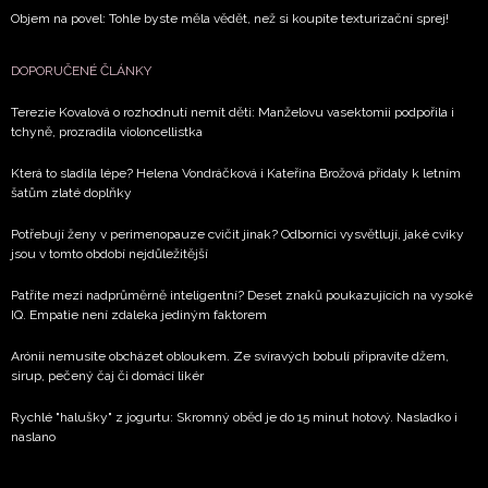
Objem na povel: Tohle byste měla vědět, než si koupíte texturizační sprej!
DOPORUČENÉ ČLÁNKY
Terezie Kovalová o rozhodnutí nemít děti: Manželovu vasektomii podpořila i
tchyně, prozradila violoncellistka
Která to sladila lépe? Helena Vondráčková i Kateřina Brožová přidaly k letním
šatům zlaté doplňky
Potřebují ženy v perimenopauze cvičit jinak? Odborníci vysvětlují, jaké cviky
jsou v tomto období nejdůležitější
Patříte mezi nadprůměrně inteligentní? Deset znaků poukazujících na vysoké
IQ. Empatie není zdaleka jediným faktorem
Arónii nemusíte obcházet obloukem. Ze svíravých bobulí připravíte džem,
sirup, pečený čaj či domácí likér
Rychlé "halušky" z jogurtu: Skromný oběd je do 15 minut hotový. Nasladko i
naslano