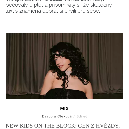
pečovaly o pleť a připomněly si, že skutečný
luxus znamená dopřát si chvíli pro sebe.
MIX
Barbora Olexová
/
Sdílet
NEW KIDS ON THE BLOCK: GEN Z HVĚZDY,