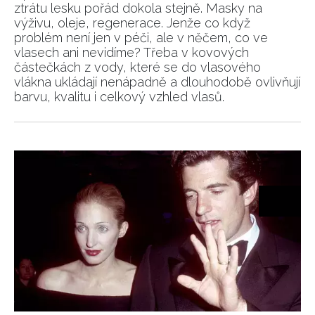
ztrátu lesku pořád dokola stejně. Masky na
Vašimi údaji pracovat zejména k organizaci a
výživu, oleje, regenerace. Jenže co když
vyhodnocení akce a zasílání novinek.
problém není jen v péči, ale v něčem, co ve
vlasech ani nevidíme? Třeba v kovových
Chcete navíc dostávat i další zajímavé a exkluzivní
částečkách z vody, které se do vlasového
informace od našich partnerů? Pokud souhlasíte se
vlákna ukládají nenápadně a dlouhodobě ovlivňují
zpracováním údajů k tomuto účelu podle
Zásad ochrany
barvu, kvalitu i celkový vzhled vlasů.
soukromí BurdaMedia Extra s.r.o.
, zaškrtněte toto pole.