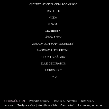
VŠEOBECNÉ OBCHODNÍ PODMÍNKY
RSS FEED
MÓDA
KRÁSA
CELEBRITY
LÁSKA A SEX
NEWSLETTER
ZÁSADY OCHRANY SOUKROMÍ
NASTAVENÍ SOUKROMÍ
ODESLAT
COOKIES ZÁSADY
ELLE DECORATION
Přihlášením k newsletteru souhlasíte s
Obchodními
HOROSKOPY
podmínkami společnosti BurdaMedia Extra s.r.o.
a
MIX
potvrzujete, že jste se seznámili se
Zásadami
ochrany soukromí
- BurdaMedia Extra s.r.o. bude s
Vašimi údaji pracovat zejména k organizaci a
vyhodnocení akce a zasílání novinek.
DOPORUČUJEME
Pravidla etikety
|
Slovník puberťáků
|
Partnerský
horoskop
|
Testy a kvízy
|
Andělská čísla
|
Cestování
|
Numerologie podle
Chcete navíc dostávat i další zajímavé a exkluzivní