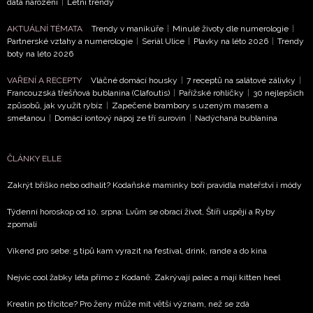
data narození
|
Letní trendy
informace od našich partnerů? Pokud souhlasíte se
zpracováním údajů k tomuto účelu podle
Zásad ochrany
AKTUÁLNÍ TÉMATA
Trendy v manikúře
|
Minulé životy dle numerologie
|
soukromí BurdaMedia Extra s.r.o.
, zaškrtněte toto pole.
Partnerské vztahy a numerologie
|
Seriál Ulice
|
Plavky na léto 2026
|
Trendy
boty na léto 2026
VAŘENÍ A RECEPTY
Vláčné domácí housky
|
7 receptů na salátové zálivky
|
Francouzská třešňová bublanina (Clafoutis)
|
Pařížské rohlíčky
|
30 nejlepších
způsobů, jak využít rybíz
|
Zapečené brambory s uzeným masem a
smetanou
|
Domácí iontový nápoj ze tří surovin
|
Nadýchaná bublanina
ČLÁNKY ELLE
Zakrýt bříško nebo odhalit? Kodaňské maminky boří pravidla mateřství i módy
Týdenní horoskop od 10. srpna: Lvům se obrací život, Štíři uspějí a Ryby
zpomalí
Víkend pro sebe: 5 tipů kam vyrazit na festival, drink, rande a do kina
Nejvíc cool žabky léta přímo z Kodaně. Zakrývají palec a mají kitten heel
Kreatin po třicítce? Pro ženy může mít větší význam, než se zdá