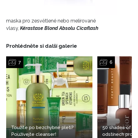
maska pro zesvětlené nebo melírované
vlasy,
Kérastase Blond Absolu Cicaflash
Prohlédněte si další galerie
Toužíte po bezchybné pleti?
50 shades of bl
Používejte cleanser!
odstínech pro t