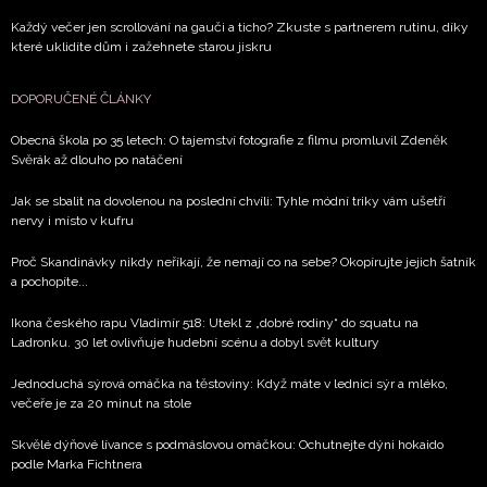
Každý večer jen scrollování na gauči a ticho? Zkuste s partnerem rutinu, díky
které uklidíte dům i zažehnete starou jiskru
DOPORUČENÉ ČLÁNKY
Obecná škola po 35 letech: O tajemství fotografie z filmu promluvil Zdeněk
Svěrák až dlouho po natáčení
Jak se sbalit na dovolenou na poslední chvíli: Tyhle módní triky vám ušetří
nervy i místo v kufru
Proč Skandinávky nikdy neříkají, že nemají co na sebe? Okopírujte jejich šatník
a pochopíte...
Ikona českého rapu Vladimír 518: Utekl z „dobré rodiny“ do squatu na
Ladronku. 30 let ovlivňuje hudební scénu a dobyl svět kultury
Jednoduchá sýrová omáčka na těstoviny: Když máte v lednici sýr a mléko,
večeře je za 20 minut na stole
Skvělé dýňové lívance s podmáslovou omáčkou: Ochutnejte dýni hokaido
podle Marka Fichtnera