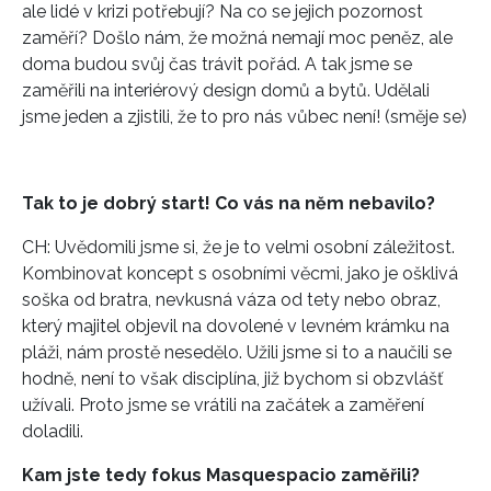
ale lidé v krizi potřebují? Na co se jejich pozornost
zaměří? Došlo nám, že možná nemají moc peněz, ale
doma budou svůj čas trávit pořád. A tak jsme se
zaměřili na interiérový design domů a bytů. Udělali
jsme jeden a zjistili, že to pro nás vůbec není! (směje se)
Tak to je dobrý start! Co vás na něm nebavilo?
CH: Uvědomili jsme si, že je to velmi osobní záležitost.
Kombinovat koncept s osobními věcmi, jako je ošklivá
soška od bratra, nevkusná váza od tety nebo obraz,
který majitel objevil na dovolené v levném krámku na
pláži, nám prostě nesedělo. Užili jsme si to a naučili se
hodně, není to však disciplína, již bychom si obzvlášť
užívali. Proto jsme se vrátili na začátek a zaměření
doladili.
Kam jste tedy fokus Masquespacio zaměřili?