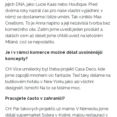
jejich DNA, jako Lucie Kaas nebo Houtique. Před
dvěma roky nazrál čas pro naše vlastní vyjádření, v
němž se dostaneme i blíže umění. Tak vzniklo Mas
Creations. To je Anna naplno a její nezávislá tvorba bez
komerčního cíle. Zatím jsme uvedli jeden produkt a
dalších osm až deset jsme chtěli uvést na letošním
Miláně, což se nepodařilo.
Je i v rámci komerce možné dělat uvolněnější
koncepty?
CH: Více umělecký byl třeba projekt Casa Deco, kde
jsme zapojili mnohem víc fantazie. Teď taky děláme na
butikovém hotelu v New Yorku jako asi všichni
designéři. (smích) Na to se těšíme moc.
Pracujete často v zahraničí?
CH: Pár takových projektů už máme. V Německu jsme
dělali supermarket Solera v Kolíně, malou restauraci v