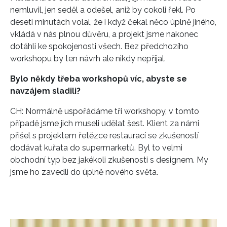
nemluvil, jen seděl a odešel, aniž by cokoli řekl. Po
deseti minutách volal, že i když čekal něco úplně jiného,
vkládá v nás plnou důvěru, a projekt jsme nakonec
dotáhli ke spokojenosti všech. Bez předchozího
workshopu by ten návrh ale nikdy nepřijal.
Bylo někdy třeba workshopů víc, abyste se
navzájem sladili?
CH: Normálně uspořádáme tři workshopy, v tomto
případě jsme jich museli udělat šest. Klient za námi
přišel s projektem řetězce restaurací se zkušeností
dodávat kuřata do supermarketů. Byl to velmi
obchodní typ bez jakékoli zkušenosti s designem. My
jsme ho zavedli do úplně nového světa.