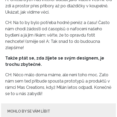
zdí a prostor přes příbory až po dlaždičky v koupelně.
Ukázat, jak vidíme věci.
CH: Na to by bylo potřeba hodně peněz a času! Často
nám chodí žádosti od časopisů o nafocení našeho
bydlení a já jim říkám: věřte, že to opravdu fotit
nechcete! (směje se) A: Tak snad to do budoucna
zlepšíme!
Takže ptát se, zda žijete se svým designem, je
trochu zbytečné.
CH: Něco málo doma máme, ale není toho moc. Zato
nám sem teď přibude spousta prototypů a produktů v
rámci Mas Creations, když Milán letos odpadl. Konečně
se to u nás zabydlí!
MOHLO BY SE VÁM LÍBIT