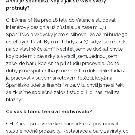
Anna je Španělka. Kdy a jak se vaše světy
protnuly?
CH: Anna přišla před 18 lety do Valencie studovat
interiérový design a už zůstala. Já zase miluju
Španělsko a vždycky jsem si sliboval, že až mi bude 30,
chtěl bych tu žít. Bylo mi tehdy asi 23, když jsem si řekl:
na co vlastně čekám? Nechtěl jsem se dočkat chvíle,
kdy bude mít závazky, a vyrazil jsem. Jednou jsem
zašel do baru, kde Anna při studiu pracovala. Od té
doby jsme spolu. Oba jsme mezitím dokončili studia a
já pracoval v supermarketovém řetězci, když na
Španělsko udeřila finanční krize. V tu chvíli jsme si řekli,
že zkusíme společně založit studio. Lidi nás měli za
blázny!
Co vás k tomu tenkrát motivovalo?
CH: Začali jsme ve velké finanční krizi a postupovali
vlastně hodně prozaicky. Restaurace a bary zavíraly, co