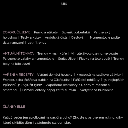
MIX
DOPORUČUJEME
Pravidla etikety
|
Slovník puberťáků
|
Partnerský
horoskop
|
Testy a kvízy
|
Andělská čísla
|
Cestování
|
Numerologie podle
data narození
|
Letní trendy
AKTUÁLNÍ TÉMATA
Trendy v manikúře
|
Minulé životy dle numerologie
|
Partnerské vztahy a numerologie
|
Seriál Ulice
|
Plavky na léto 2026
|
Trendy
boty na léto 2026
VAŘENÍ A RECEPTY
Vláčné domácí housky
|
7 receptů na salátové zálivky
|
Francouzská třešňová bublanina (Clafoutis)
|
Pařížské rohlíčky
|
30 nejlepších
způsobů, jak využít rybíz
|
Zapečené brambory s uzeným masem a
smetanou
|
Domácí iontový nápoj ze tří surovin
|
Nadýchaná bublanina
ČLÁNKY ELLE
Každý večer jen scrollování na gauči a ticho? Zkuste s partnerem rutinu, díky
které uklidíte dům i zažehnete starou jiskru