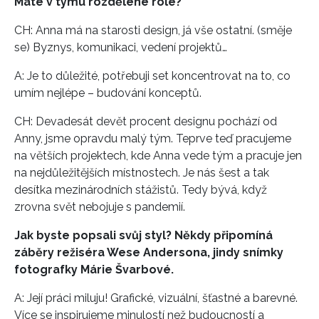
Máte v týmu rozdělené role?
CH: Anna má na starosti design, já vše ostatní. (směje
se) Byznys, komunikaci, vedení projektů…
A: Je to důležité, potřebuji set koncentrovat na to, co
umím nejlépe – budování konceptů.
CH: Devadesát devět procent designu pochází od
Anny, jsme opravdu malý tým. Teprve teď pracujeme
na větších projektech, kde Anna vede tým a pracuje jen
na nejdůležitějších místnostech. Je nás šest a tak
desítka mezinárodních stážistů. Tedy bývá, když
zrovna svět nebojuje s pandemií.
Jak byste popsali svůj styl? Někdy připomíná
záběry režiséra Wese Andersona, jindy snímky
fotografky Márie Švarbové.
A: Její práci miluju! Grafické, vizuální, šťastné a barevné.
Více se inspirujeme minulostí než budoucností a