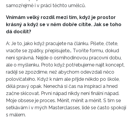
samozřejmě i v práci těchto umělců.
Vnímám velký rozdíl mezi tím, když je prostor
krásný a když se v něm dobře cítíte. Jak se toho
dá docílit?
A: Je to, jako když pracujete na článku. Píšete, čtete,
vracíte se zpátky, přepisujete… Tvoříte formu, dokud
není správná. Nejde o osmihodinovou pracovní dobu,
ale o myšlenku. Proto když potřebujeme najít koncept,
raději se zpozdíme, než abychom odevzdali něco
polovičatého. Když k nám ale přijde někdo po škole,
dělá pravý opak. Nenechá si čas na inspiraci a hned
začne skicovat. První nápad nikdy není finální nápad.
Moje obsese je proces. Měnit, měnit a měnit. S tím se
setkávám i v mých Masterclasses, lidé se často spokojí
s málem.