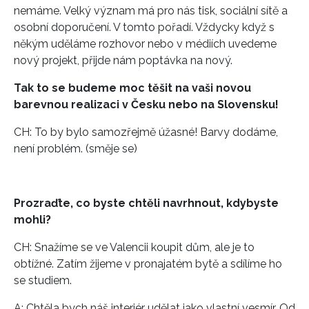
nemáme. Velký význam má pro nás tisk, sociální sítě a
osobní doporučení. V tomto pořadí. Vždycky když s
někým uděláme rozhovor nebo v médiích uvedeme
nový projekt, přijde nám poptávka na nový.
Tak to se budeme moc těšit na vaši novou
barevnou realizaci v Česku nebo na Slovensku!
CH: To by bylo samozřejmě úžasné! Barvy dodáme,
není problém. (směje se)
Prozraďte, co byste chtěli navrhnout, kdybyste
mohli?
CH: Snažíme se ve Valencii koupit dům, ale je to
obtížné. Zatím žijeme v pronajatém bytě a sdílíme ho
se studiem.
A: Chtěla bych náš interiér udělat jako vlastní vesmír. Od