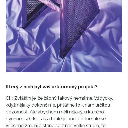
Přihlášením k newsletteru souhlasíte s
Obchodními
podmínkami společnosti BurdaMedia Extra s.r.o.
a
potvrzujete, že jste se seznámili se
Zásadami
ochrany soukromí
- BurdaMedia Extra s.r.o. bude s
Vašimi údaji pracovat zejména k organizaci a
vyhodnocení akce a zasílání novinek.
Chcete navíc dostávat i další zajímavé a exkluzivní
informace od našich partnerů? Pokud souhlasíte se
zpracováním údajů k tomuto účelu podle
Zásad ochrany
soukromí BurdaMedia Extra s.r.o.
, zaškrtněte toto pole.
Který z nich byl váš průlomový projekt?
CH: Zvláštní je, že žádný takový nemáme. Vždycky,
když nějaký dokončíme, přitáhne to k nám určitou
pozornost. Ale abychom měli nějaký, u kterého
bychom si řekli: tak a tohle je ono, po tomhle se
všechno změní a stane se z nás velké studio, to