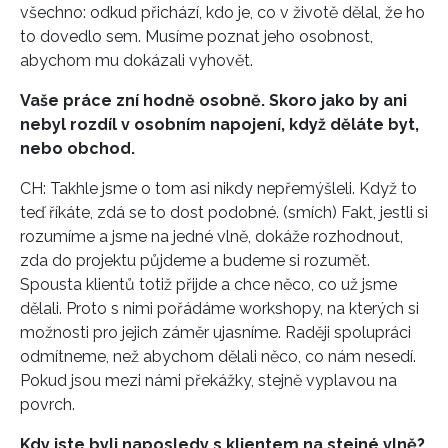
všechno: odkud přichází, kdo je, co v životě dělal, že ho
to dovedlo sem. Musíme poznat jeho osobnost,
abychom mu dokázali vyhovět.
Vaše práce zní hodně osobně. Skoro jako by ani
nebyl rozdíl v osobním napojení, když děláte byt,
nebo obchod.
CH: Takhle jsme o tom asi nikdy nepřemýšleli. Když to
teď říkáte, zdá se to dost podobné. (smích) Fakt, jestli si
rozumíme a jsme na jedné vlně, dokáže rozhodnout,
zda do projektu půjdeme a budeme si rozumět.
Spousta klientů totiž přijde a chce něco, co už jsme
dělali. Proto s nimi pořádáme workshopy, na kterých si
možnosti pro jejich záměr ujasníme. Raději spolupráci
odmítneme, než abychom dělali něco, co nám nesedí.
Pokud jsou mezi námi překážky, stejně vyplavou na
povrch.
Kdy jste byli naposledy s klientem na stejné vlně?