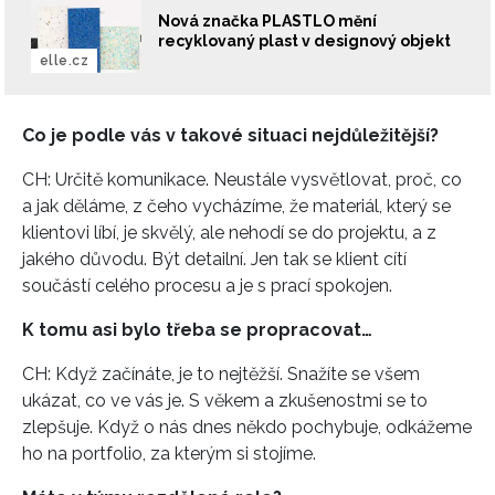
Nová značka PLASTLO mění
recyklovaný plast v designový objekt
INFORMACE
elle.cz
REDAKCE
Co je podle vás v takové situaci nejdůležitější?
CH: Určitě komunikace. Neustále vysvětlovat, proč, co
a jak děláme, z čeho vycházíme, že materiál, který se
klientovi líbí, je skvělý, ale nehodí se do projektu, a z
jakého důvodu. Být detailní. Jen tak se klient cítí
součástí celého procesu a je s prací spokojen.
K tomu asi bylo třeba se propracovat…
CH: Když začínáte, je to nejtěžší. Snažíte se všem
ukázat, co ve vás je. S věkem a zkušenostmi se to
zlepšuje. Když o nás dnes někdo pochybuje, odkážeme
ho na portfolio, za kterým si stojíme.