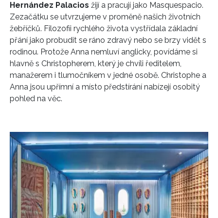
Hernández Palacios
žijí a pracují jako Masquespacio.
Zezačátku se utvrzujeme v proměně našich životních
žebříčků. Filozofii rychlého života vystřídala základní
přání jako probudit se ráno zdravý nebo se brzy vidět s
rodinou. Protože Anna nemluví anglicky, povídáme si
hlavně s Christopherem, který je chvíli ředitelem,
manažerem i tlumočníkem v jedné osobě. Christophe a
Anna jsou upřímní a místo předstírání nabízejí osobitý
pohled na věc.