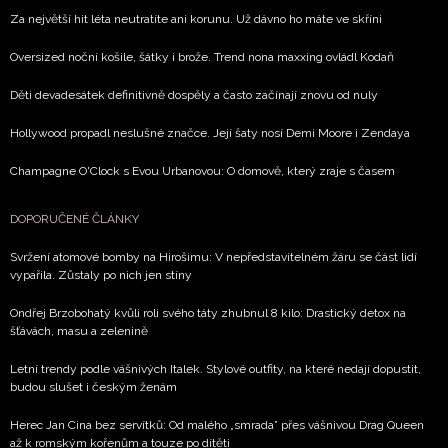
Za největší hit léta neutratíte ani korunu. Už dávno ho máte ve skříni
Oversized noční košile, šátky i brože. Trend nona maxxing ovládl Kodaň
Děti devadesátek definitivně dospěly a často začínají znovu od nuly
Hollywood propadl neslušné značce. Její šaty nosí Demi Moore i Zendaya
Champagne O'Clock s Evou Urbanovou: O domově, který zraje s časem
DOPORUČENÉ ČLÁNKY
Svržení atomové bomby na Hirošimu: V nepředstavitelném žáru se část lidí
vypařila. Zůstaly po nich jen stíny
Ondřej Brzobohatý kvůli roli svého táty zhubnul 8 kilo: Drastický detox na
šťávách, masu a zelenině
Letní trendy podle vášnivých Italek. Stylové outfity, na které nedají dopustit,
budou slušet i českým ženám
Herec Jan Cina bez servítků: Od malého „smrada” přes vášnivou Drag Queen
až k romským kořenům a touze po dítěti