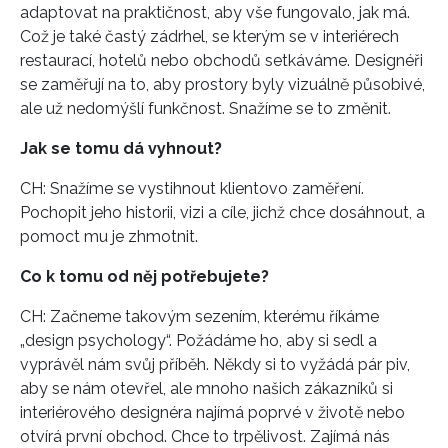
adaptovat na praktičnost, aby vše fungovalo, jak má.
Což je také častý zádrhel, se kterým se v interiérech
restaurací, hotelů nebo obchodů setkáváme. Designéři
se zaměřují na to, aby prostory byly vizuálně působivé,
ale už nedomýšlí funkčnost. Snažíme se to změnit.
Jak se tomu dá vyhnout?
CH: Snažíme se vystihnout klientovo zaměření.
Pochopit jeho historii, vizi a cíle, jichž chce dosáhnout, a
pomoct mu je zhmotnit.
Co k tomu od něj potřebujete?
CH: Začneme takovým sezením, kterému říkáme
„design psychology“. Požádáme ho, aby si sedl a
vyprávěl nám svůj příběh. Někdy si to vyžádá pár piv,
aby se nám otevřel, ale mnoho našich zákazníků si
interiérového designéra najímá poprvé v životě nebo
otvírá první obchod. Chce to trpělivost. Zajímá nás