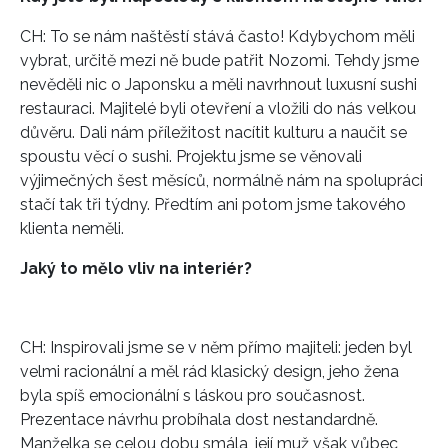
CH: To se nám naštěstí stává často! Kdybychom měli
vybrat, určitě mezi ně bude patřit Nozomi. Tehdy jsme
nevěděli nic o Japonsku a měli navrhnout luxusní sushi
restauraci. Majitelé byli otevření a vložili do nás velkou
důvěru. Dali nám příležitost nacítit kulturu a naučit se
spoustu věcí o sushi. Projektu jsme se věnovali
výjimečných šest měsíců, normálně nám na spolupráci
stačí tak tři týdny. Předtím ani potom jsme takového
klienta neměli.
Jaký to mělo vliv na interiér?
CH: Inspirovali jsme se v něm přímo majiteli: jeden byl
velmi racionální a měl rád klasický design, jeho žena
byla spíš emocionální s láskou pro současnost.
Prezentace návrhu probíhala dost nestandardně.
Manželka se celou dobu smála, její muž však vůbec