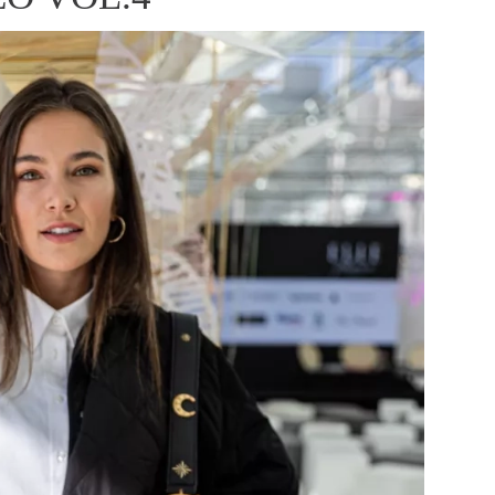
ÁSKA A SEX
ELLEPHORIA
ELLE STOR
ingles
y a on
ex
vatba
OME
NEWSLETTER