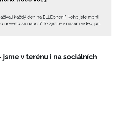
zažívali každý den na ELLEphorii? Koho jste mohli
co nového se naučit? To zjistíte v našem videu, při
udete mít chuť sledovat nové beauty influencery,
 svůj domov v kosmetické studio a změnit svůj
 samotných základů. A hlavně se opět alespoň v
ch vrátit do čtvrtého patra Máje v Praze, které se
 jsme v terénu i na sociálních
o v kouzelný svět tajuplných esencí a magické
alchymie.