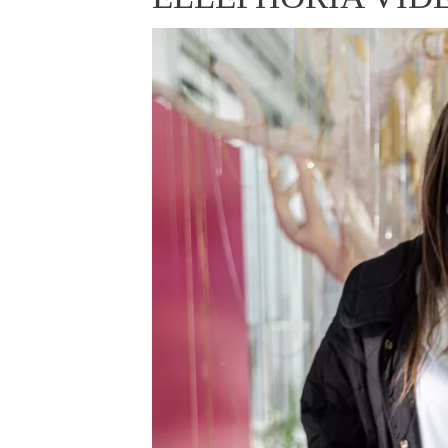
ELLE BEAUTY LOUNGE
L
S
V
S
S
ELLE DECORATION
H
INFORMACE
REDAKCE