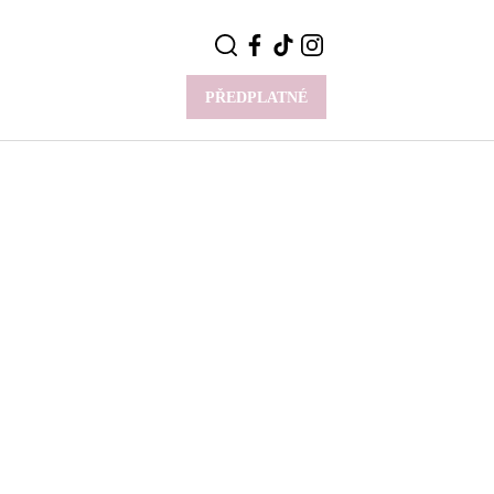
PŘEDPLATNÉ
VÍCE
Y
CELEBRITY
Novinky
Styl slavných
Rozhovory
ie