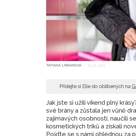
TATIANA URBANOVÁ
/
25. 10. 2021
Přidejte si Elle do oblíbených na
G
Jak jste si užili víkend plný kr
své brány a zůstala jen vůně dra
zajímavých osobností, naučili 
kosmetických triků a získali nov
Pojďte se s námi ohlédnou za 