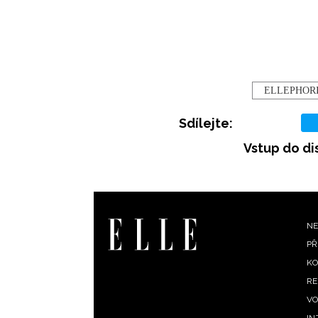
ELLEPHOR
Sdílejte:
Vstup do di
F
NE
PŘ
m
KO
RE
VO