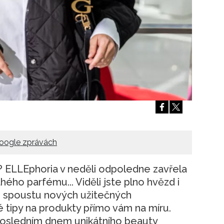
Přihlášením k newsletteru souhlasíte s
Obcho
společnosti BurdaMedia Extra s.r.o.
a potv
Zásadami ochrany soukromí
- BurdaMedia E
pracovat zejména k organizaci a vyhodnocení 
Chcete navíc dostávat i další zajímavé a exkluz
Pokud souhlasíte se zpracováním údajů k tom
soukromí BurdaMedia Extra s.r.o.
, zaškrtnět
oogle zprávách
ásy? ELLEphoria v neděli odpoledne zavřela
hého parfému... Viděli jste plno hvězd i
se spoustu nových užitečných
é tipy na produkty přímo vám na míru.
posledním dnem unikátního beauty