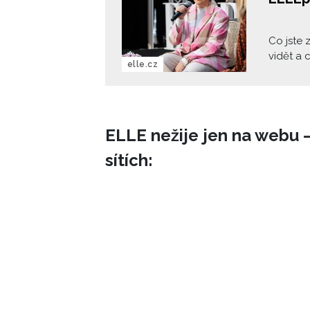
Co jste 
vidět a 
elle.cz
kterém b
proměnit
život od
myšlenká
ELLE nežije jen na webu –
proměnil
beauty 
sítích: