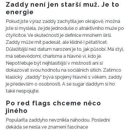
Zaddy není jen starší muž. Je to
energie
Pokud jste výraz zaddy zachytila jen okrajově, možná
jste si myslela, že jde jednoduše o atraktivního muže po
čtyřicítce. Ve skutečnosti je definice mnohem širší.
Zaddy může mít padesát, ale klidně i pětatřicet.
Důležitější než datum narození je to, jak působí. Má styl,
má sebevědomí, charisma a hlavně ví, kdo je.
Nepotřebuje být nejhlasitější v místnosti ani si
dokazovat svou hodnotu na sociálních sítích. Zatímco
klasický „daddy“ bývá spojený hlavně s věkem, zaddy
je především o osobnosti. A se sugar daddym si ho
také nespojujte.
Po red flags chceme něco
jiného
Popularita zaddyho nevznikla náhodou. Poslední
dekáda se nesla ve znamení fascinace