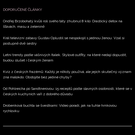
DOPORUČENÉ ČLÁNKY
Ondřej Brzobohatý kvůli roli svého táty zhubnul 8 kilo: Drastický detox na
šťávách, masu a zelenině
Král televizní zábavy Gustav Oplustil se nespokojil s jednou ženou: Vzal si
postupně dvě sestry
Letní trendy podle vášnivých Italek. Stylové outfity, na které nedají dopustit,
budou slušet i českým ženám
Kvíz z českých frazémů: Každý je někdy používá, ale jejich skutečný význam
zná málokdo. Obstojíte bez jediné chyby?
Od Pohlreicha po Sandtnerovou: 15 receptů podle slavných osobností, které se v
českých kuchyních vaří z dobrého důvodu
Drobenková buchta se švestkami: Video poradí, jak na tuhle hrnkovou
rychlovku