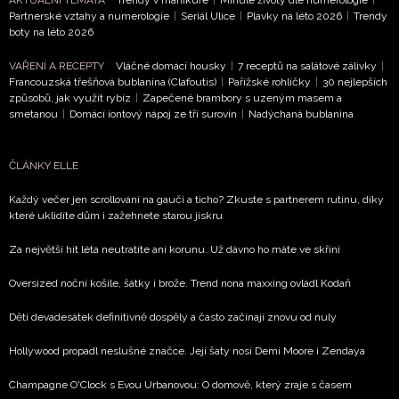
AKTUÁLNÍ TÉMATA
Trendy v manikúře
|
Minulé životy dle numerologie
|
Partnerské vztahy a numerologie
|
Seriál Ulice
|
Plavky na léto 2026
|
Trendy
boty na léto 2026
VAŘENÍ A RECEPTY
Vláčné domácí housky
|
7 receptů na salátové zálivky
|
Francouzská třešňová bublanina (Clafoutis)
|
Pařížské rohlíčky
|
30 nejlepších
způsobů, jak využít rybíz
|
Zapečené brambory s uzeným masem a
smetanou
|
Domácí iontový nápoj ze tří surovin
|
Nadýchaná bublanina
ČLÁNKY ELLE
Každý večer jen scrollování na gauči a ticho? Zkuste s partnerem rutinu, díky
které uklidíte dům i zažehnete starou jiskru
Za největší hit léta neutratíte ani korunu. Už dávno ho máte ve skříni
Oversized noční košile, šátky i brože. Trend nona maxxing ovládl Kodaň
Děti devadesátek definitivně dospěly a často začínají znovu od nuly
Hollywood propadl neslušné značce. Její šaty nosí Demi Moore i Zendaya
Champagne O'Clock s Evou Urbanovou: O domově, který zraje s časem