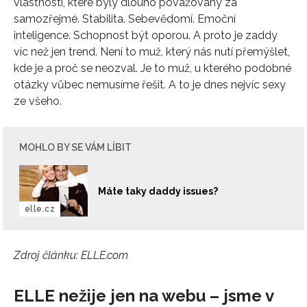
vlastnosti, které byly dlouho považovány za
samozřejmé. Stabilita. Sebevědomí. Emoční
inteligence. Schopnost být oporou. A proto je zaddy
víc než jen trend. Není to muž, který nás nutí přemýšlet,
kde je a proč se neozval. Je to muž, u kterého podobné
otázky vůbec nemusíme řešit. A to je dnes nejvíc sexy
ze všeho.
MOHLO BY SE VÁM LÍBIT
Máte taky daddy issues?
elle.cz
Zdroj článku:
ELLE.com
ELLE nežije jen na webu – jsme v