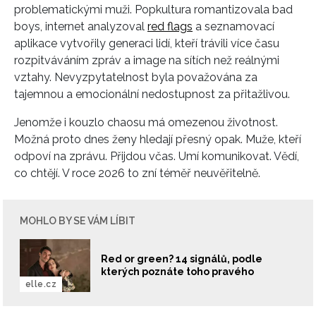
problematickými muži. Popkultura romantizovala bad
boys, internet analyzoval
red flags
a seznamovací
aplikace vytvořily generaci lidí, kteří trávili více času
rozpitváváním zpráv a image na sítích než reálnými
vztahy. Nevyzpytatelnost byla považována za
tajemnou a emocionální nedostupnost za přitažlivou.
Jenomže i kouzlo chaosu má omezenou životnost.
Možná proto dnes ženy hledají přesný opak. Muže, kteří
odpoví na zprávu. Přijdou včas. Umí komunikovat. Vědí,
co chtějí. V roce 2026 to zní téměř neuvěřitelně.
MOHLO BY SE VÁM LÍBIT
Red or green? 14 signálů, podle
kterých poznáte toho pravého
elle.cz