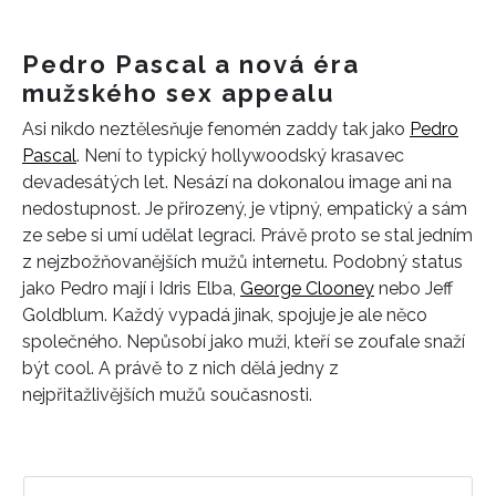
Pedro Pascal a nová éra
mužského sex appealu
Asi nikdo neztělesňuje fenomén zaddy tak jako
Pedro
Pascal
. Není to typický hollywoodský krasavec
devadesátých let. Nesází na dokonalou image ani na
nedostupnost. Je přirozený, je vtipný, empatický a sám
ze sebe si umí udělat legraci. Právě proto se stal jedním
z nejzbožňovanějších mužů internetu. Podobný status
jako Pedro mají i Idris Elba,
George Clooney
nebo Jeff
Goldblum. Každý vypadá jinak, spojuje je ale něco
společného. Nepůsobí jako muži, kteří se zoufale snaží
být cool. A právě to z nich dělá jedny z
nejpřitažlivějších mužů současnosti.