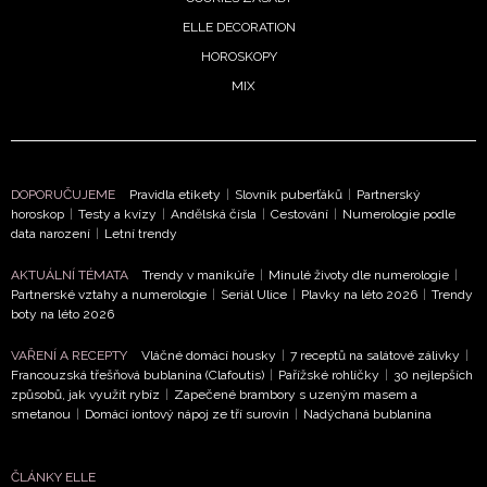
ELLE DECORATION
HOROSKOPY
MIX
DOPORUČUJEME
Pravidla etikety
|
Slovník puberťáků
|
Partnerský
horoskop
|
Testy a kvízy
|
Andělská čísla
|
Cestování
|
Numerologie podle
NEWSLETTER
data narození
|
Letní trendy
AKTUÁLNÍ TÉMATA
Trendy v manikúře
|
Minulé životy dle numerologie
|
ODESLAT
Partnerské vztahy a numerologie
|
Seriál Ulice
|
Plavky na léto 2026
|
Trendy
boty na léto 2026
Přihlášením k newsletteru souhlasíte s
Obchodními
VAŘENÍ A RECEPTY
Vláčné domácí housky
|
7 receptů na salátové zálivky
|
podmínkami společnosti BurdaMedia Extra s.r.o.
a
Francouzská třešňová bublanina (Clafoutis)
|
Pařížské rohlíčky
|
30 nejlepších
potvrzujete, že jste se seznámili se
Zásadami
způsobů, jak využít rybíz
|
Zapečené brambory s uzeným masem a
ochrany soukromí
- BurdaMedia Extra s.r.o. bude s
smetanou
|
Domácí iontový nápoj ze tří surovin
|
Nadýchaná bublanina
Vašimi údaji pracovat zejména k organizaci a
vyhodnocení akce a zasílání novinek.
ČLÁNKY ELLE