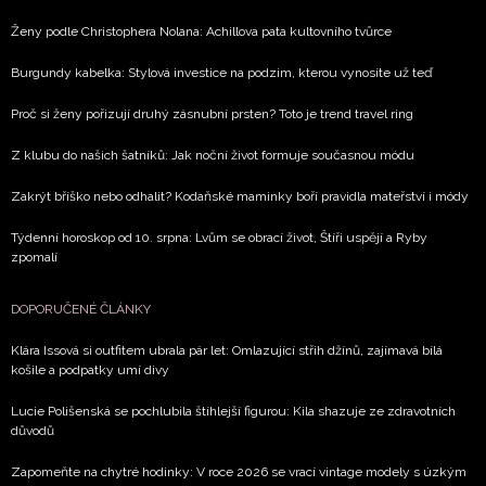
Chcete navíc dostávat i další zajímavé a exkluzivní
Ženy podle Christophera Nolana: Achillova pata kultovního tvůrce
informace od našich partnerů? Pokud souhlasíte se
zpracováním údajů k tomuto účelu podle
Zásad ochrany
Burgundy kabelka: Stylová investice na podzim, kterou vynosíte už teď
soukromí BurdaMedia Extra s.r.o.
, zaškrtněte toto pole.
Proč si ženy pořizují druhý zásnubní prsten? Toto je trend travel ring
Z klubu do našich šatníků: Jak noční život formuje současnou módu
Zakrýt bříško nebo odhalit? Kodaňské maminky boří pravidla mateřství i módy
Týdenní horoskop od 10. srpna: Lvům se obrací život, Štíři uspějí a Ryby
zpomalí
DOPORUČENÉ ČLÁNKY
Klára Issová si outfitem ubrala pár let: Omlazující střih džínů, zajímavá bílá
košile a podpatky umí divy
Lucie Polišenská se pochlubila štíhlejší figurou: Kila shazuje ze zdravotních
důvodů
Zapomeňte na chytré hodinky: V roce 2026 se vrací vintage modely s úzkým