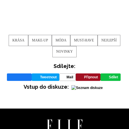
KRÁSA
MAKE-UP
MÓDA
MUST-HAVE
NEJLEPŠÍ
NOVINKY
Sdílejte:
INFORMACE
Tweetnout
Mail
Připnout
Sdílet
REDAKCE
Vstup do diskuze: