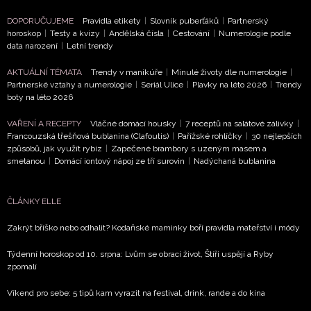
NEWSLETTER
DOPORUČUJEME
Pravidla etikety
|
Slovník puberťáků
|
Partnerský
ODESLAT
horoskop
|
Testy a kvízy
|
Andělská čísla
|
Cestování
|
Numerologie podle
data narození
|
Letní trendy
Přihlášením k newsletteru souhlasíte s
Obchodními
AKTUÁLNÍ TÉMATA
Trendy v manikúře
|
Minulé životy dle numerologie
|
podmínkami společnosti BurdaMedia Extra s.r.o.
a
Partnerské vztahy a numerologie
|
Seriál Ulice
|
Plavky na léto 2026
|
Trendy
boty na léto 2026
potvrzujete, že jste se seznámili se
Zásadami
ochrany soukromí
- BurdaMedia Extra s.r.o. bude s
VAŘENÍ A RECEPTY
Vláčné domácí housky
|
7 receptů na salátové zálivky
|
Vašimi údaji pracovat zejména k organizaci a
Francouzská třešňová bublanina (Clafoutis)
|
Pařížské rohlíčky
|
30 nejlepších
způsobů, jak využít rybíz
|
Zapečené brambory s uzeným masem a
vyhodnocení akce a zasílání novinek.
smetanou
|
Domácí iontový nápoj ze tří surovin
|
Nadýchaná bublanina
Chcete navíc dostávat i další zajímavé a exkluzivní
informace od našich partnerů? Pokud souhlasíte se
ČLÁNKY ELLE
zpracováním údajů k tomuto účelu podle
Zásad ochrany
soukromí BurdaMedia Extra s.r.o.
, zaškrtněte toto pole.
Zakrýt bříško nebo odhalit? Kodaňské maminky boří pravidla mateřství i módy
Týdenní horoskop od 10. srpna: Lvům se obrací život, Štíři uspějí a Ryby
zpomalí
Víkend pro sebe: 5 tipů kam vyrazit na festival, drink, rande a do kina