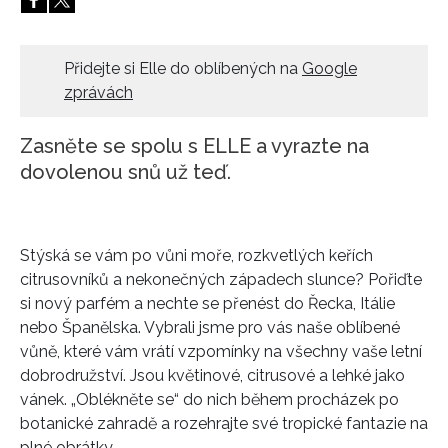
HOME
Přidejte si Elle do oblíbených na
Google
zprávách
Zasněte se spolu s ELLE a vyrazte na
dovolenou snů už teď.
Stýská se vám po vůni moře, rozkvetlých keřích
citrusovníků a nekonečných západech slunce? Pořiďte
si nový parfém a nechte se přenést do Řecka, Itálie
nebo Španělska. Vybrali jsme pro vás naše oblíbené
vůně, které vám vrátí vzpomínky na všechny vaše letní
dobrodružství. Jsou květinové, citrusové a lehké jako
vánek. „Oblékněte se“ do nich během procházek po
botanické zahradě a rozehrajte své tropické fantazie na
plné obrátky.