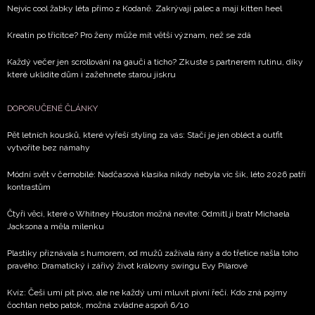
Nejvíc cool žabky léta přímo z Kodaně. Zakrývají palec a mají kitten heel
Kreatin po třicítce? Pro ženy může mít větší význam, než se zdá
Každý večer jen scrollování na gauči a ticho? Zkuste s partnerem rutinu, díky
které uklidíte dům i zažehnete starou jiskru
DOPORUČENÉ ČLÁNKY
Pět letních kousků, které vyřeší styling za vás: Stačí je jen obléct a outfit
vytvoříte bez námahy
Módní svět v černobílé: Nadčasová klasika nikdy nebyla víc šik, léto 2026 patří
kontrastům
Čtyři věci, které o Whitney Houston možná nevíte: Odmítl ji bratr Michaela
Jacksona a měla milenku
Plastiky přiznávala s humorem, od mužů zažívala rány a do třetice našla toho
pravého: Dramatický i zářivý život královny swingu Evy Pilarové
Kvíz: Češi umí pít pivo, ale ne každý umí mluvit pivní řečí. Kdo zná pojmy
čochtan nebo patok, možná zvládne aspoň 6/10