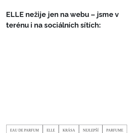
ELLE nežije jen na webu – jsme v
terénu i na sociálních sítích:
INFORMACE
EAU DE PARFUM
ELLE
KRÁSA
NEJLEPŠÍ
PARFUME
REDAKCE