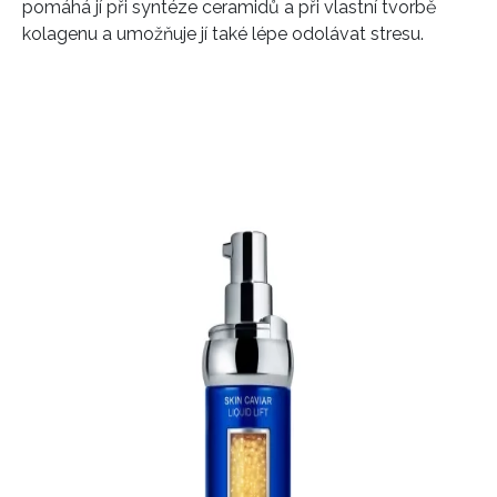
pomáhá jí při syntéze ceramidů a při vlastní tvorbě
kolagenu a umožňuje jí také lépe odolávat stresu.