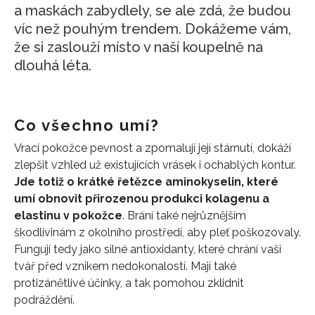
a maskách zabydlely, se ale zdá, že budou
víc než pouhým trendem. Dokážeme vám,
že si zaslouží místo v naší koupelně na
dlouhá léta.
Co všechno umí?
Vrací pokožce pevnost a zpomalují její stárnutí, dokáží
zlepšit vzhled už existujících vrásek i ochablých kontur.
Jde totiž o krátké řetězce aminokyselin, které
umí obnovit přirozenou produkci kolagenu a
elastinu v pokožce
. Brání také nejrůznějším
škodlivinám z okolního prostředí, aby pleť poškozovaly.
Fungují tedy jako silné antioxidanty, které chrání vaši
tvář před vznikem nedokonalostí. Mají také
protizánětlivé účinky, a tak pomohou zklidnit
podráždění.