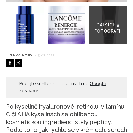
Přejít
HOME
do
galerie
ZDENKA TOMIS
/
5. 02. 2025
Přidejte si Elle do oblíbených na
Google
zprávách
Po kyselině hyaluronové, retinolu, vitamínu
C či AHA kyselinách se oblíbenou
kosmetickou ingrediencí staly peptidy.
Podle toho, jak rychle se v krémech, sérech