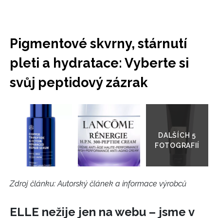
soukromí BurdaMedia Extra s.r.o.
, zaškrtněte toto pole.
Pigmentové skvrny, stárnutí
pleti a hydratace: Vyberte si
svůj peptidový zázrak
Přejít
do
galerie
Zdroj článku:
Autorský článek a informace výrobců
ELLE nežije jen na webu – jsme v