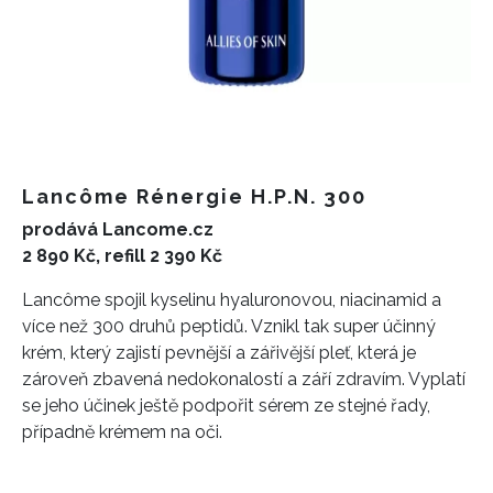
Lancôme Rénergie H.P.N. 300
prodává Lancome.cz
2 890 Kč, refill 2 390 Kč
Lancôme spojil kyselinu hyaluronovou, niacinamid a
více než 300 druhů peptidů. Vznikl tak super účinný
krém, který zajistí pevnější a zářivější pleť, která je
zároveň zbavená nedokonalostí a září zdravím. Vyplatí
se jeho účinek ještě podpořit sérem ze stejné řady,
případně krémem na oči.