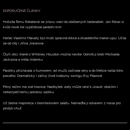
DOPORUČENÉ ČLÁNKY
Hvězda filmu Rebelové se znovu vrací do oblíbených šedesátek: Jan Révai si
kvůli nové roli vypěstoval parádní knír
Herec Vladimír Hlavatý byl mistr správné dikce a divadelního make-upu: Učila
se od něj i Jiřina Jirásková
Čtyři věci, které o Whitney Houston možná nevíte: Odmítl ji bratr Michaela
Jacksona a měla milenku
Plastiky přiznávala s humorem, od mužů zažívala rány a do třetice našla toho
pravého: Dramatický i zářivý život královny swingu Evy Pilarové
Pitný režim má své hranice. Nadbytek vody může vést k únavě, otokům i
nebezpečnému poklesu sodíku
Už žádná majonéza v bramborovém salátu. Nahraďte ji odvarem z masa pro
plnější chuť