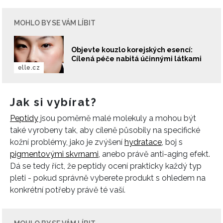
MOHLO BY SE VÁM LÍBIT
Objevte kouzlo korejských esencí:
Cílená péče nabitá účinnými látkami
elle.cz
Jak si vybírat?
Peptidy
jsou poměrně malé molekuly a mohou být
také vyrobeny tak, aby cíleně působily na specifické
kožní problémy, jako je zvýšení
hydratace
, boj s
pigmentovými skvrnami,
anebo právě anti-aging efekt.
Dá se tedy říct, že peptidy ocení prakticky každý typ
pleti - pokud správně vyberete produkt s ohledem na
konkrétní potřeby právě té vaší.