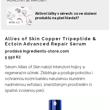
MOHLO BY SE VÁM LÍBIT
Aktivní látky v sérech: co ve složení
produktů na pleť hledat?
elle.cz
Allies of Skin Copper Tripeptide &
Ectoin Advanced Repair Serum
prodává Ingredients-store.com
5 550 Kč
Sérum Allies of Skin nabízí intenzivní hojivý a
regenerační účinek. Zklidňuje a posiluje pokožku i
ochrannou kožní bariéru narušenou sluněním,
nadměrnou exfoliací, znečištěným prostředím či
špatně zvolenou péčí.