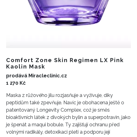
Comfort Zone Skin Regimen LX Pink
Kaolin Mask
prodává Miracleclinic.cz
1 270 Kč
Maska z růžového jílu rozjasňuje a vyživuje, díky
peptidům také zpevňuje. Navíc je obohacena ještě o
patentovaný Longevity Complex, což je směs
bioaktivních látek z divokých bylin a superpotravin, jako
je špenát a maqui bobule. Ty zajišťují ochranu před
volnými radikály, detoxikaci pleti a podporu její