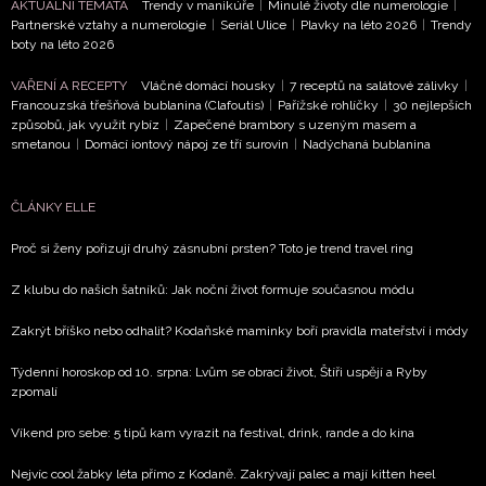
AKTUÁLNÍ TÉMATA
Trendy v manikúře
|
Minulé životy dle numerologie
|
Partnerské vztahy a numerologie
|
Seriál Ulice
|
Plavky na léto 2026
|
Trendy
boty na léto 2026
VAŘENÍ A RECEPTY
Vláčné domácí housky
|
7 receptů na salátové zálivky
|
Francouzská třešňová bublanina (Clafoutis)
|
Pařížské rohlíčky
|
30 nejlepších
způsobů, jak využít rybíz
|
Zapečené brambory s uzeným masem a
smetanou
|
Domácí iontový nápoj ze tří surovin
|
Nadýchaná bublanina
ČLÁNKY ELLE
Proč si ženy pořizují druhý zásnubní prsten? Toto je trend travel ring
Z klubu do našich šatníků: Jak noční život formuje současnou módu
Zakrýt bříško nebo odhalit? Kodaňské maminky boří pravidla mateřství i módy
Týdenní horoskop od 10. srpna: Lvům se obrací život, Štíři uspějí a Ryby
zpomalí
Víkend pro sebe: 5 tipů kam vyrazit na festival, drink, rande a do kina
Nejvíc cool žabky léta přímo z Kodaně. Zakrývají palec a mají kitten heel