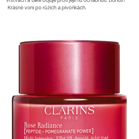
vrstvách a také bojuje proti jejímu ochabnutí. Bonus?
Krásně voní po růžích a pivoňkách.
INFORMACE
REDAKCE