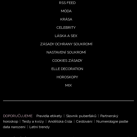
RSS FEED
MÓDA
KRÁSA
CELEBRITY
LÁSKA A SEX
ZÁSADY OCHRANY SOUKROMÍ
NASTAVENÍ SOUKROMÍ
COOKIES ZÁSADY
ELLE DECORATION
HOROSKOPY
MIX
DOPORUČUJEME
Pravidla etikety
|
Slovník puberťáků
|
Partnerský
horoskop
|
Testy a kvízy
|
Andělská čísla
|
Cestování
|
Numerologie podle
data narození
|
Letní trendy