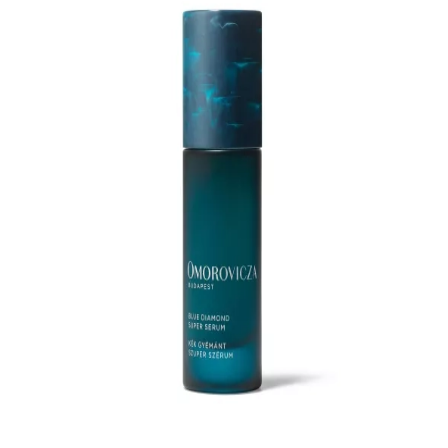
NEWSLETTER
ODESLAT
Přihlášením k newsletteru souhlasíte s
Obchodními
podmínkami společnosti BurdaMedia Extra s.r.o.
a
potvrzujete, že jste se seznámili se
Zásadami
ochrany soukromí
- BurdaMedia Extra s.r.o. bude s
Vašimi údaji pracovat zejména k organizaci a
vyhodnocení akce a zasílání novinek.
Chcete navíc dostávat i další zajímavé a exkluzivní
informace od našich partnerů? Pokud souhlasíte se
zpracováním údajů k tomuto účelu podle
Zásad ochrany