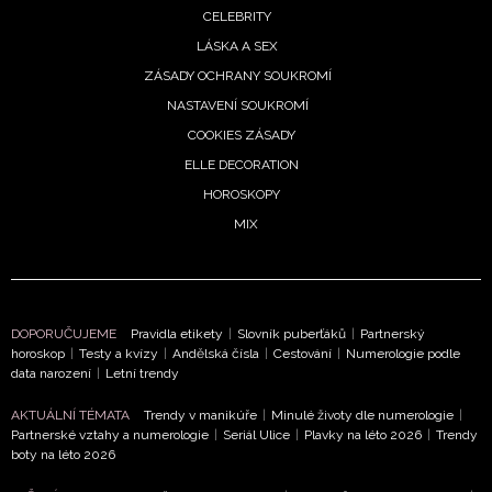
CELEBRITY
LÁSKA A SEX
ZÁSADY OCHRANY SOUKROMÍ
NASTAVENÍ SOUKROMÍ
COOKIES ZÁSADY
ELLE DECORATION
HOROSKOPY
MIX
DOPORUČUJEME
Pravidla etikety
|
Slovník puberťáků
|
Partnerský
horoskop
|
Testy a kvízy
|
Andělská čísla
|
Cestování
|
Numerologie podle
data narození
|
Letní trendy
AKTUÁLNÍ TÉMATA
Trendy v manikúře
|
Minulé životy dle numerologie
|
Partnerské vztahy a numerologie
|
Seriál Ulice
|
Plavky na léto 2026
|
Trendy
boty na léto 2026