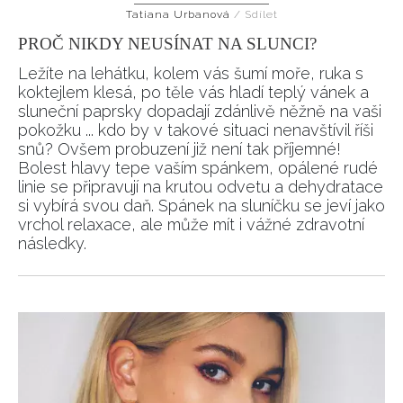
Tatiana Urbanová
/
Sdílet
HOME
PROČ NIKDY NEUSÍNAT NA SLUNCI?
Ležíte na lehátku, kolem vás šumí moře, ruka s
koktejlem klesá, po těle vás hladí teplý vánek a
sluneční paprsky dopadají zdánlivě něžně na vaši
pokožku ... kdo by v takové situaci nenavštívil říši
snů? Ovšem probuzení již není tak příjemné!
Bolest hlavy tepe vaším spánkem, opálené rudé
linie se připravují na krutou odvetu a dehydratace
si vybírá svou daň. Spánek na sluníčku se jeví jako
vrchol relaxace, ale může mít i vážné zdravotní
následky.