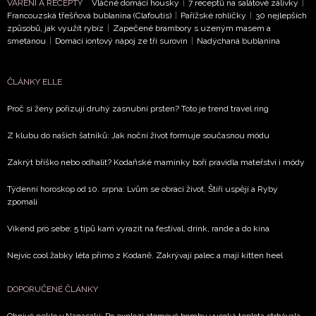
VAŘENÍ A RECEPTY
Vláčné domácí housky
|
7 receptů na salátové zálivky
|
Francouzská třešňová bublanina (Clafoutis)
|
Pařížské rohlíčky
|
30 nejlepších
způsobů, jak využít rybíz
|
Zapečené brambory s uzeným masem a
smetanou
|
Domácí iontový nápoj ze tří surovin
|
Nadýchaná bublanina
ČLÁNKY ELLE
Proč si ženy pořizují druhý zásnubní prsten? Toto je trend travel ring
Z klubu do našich šatníků: Jak noční život formuje současnou módu
Zakrýt bříško nebo odhalit? Kodaňské maminky boří pravidla mateřství i módy
Týdenní horoskop od 10. srpna: Lvům se obrací život, Štíři uspějí a Ryby
zpomalí
Víkend pro sebe: 5 tipů kam vyrazit na festival, drink, rande a do kina
Nejvíc cool žabky léta přímo z Kodaně. Zakrývají palec a mají kitten heel
DOPORUČENÉ ČLÁNKY
Ohnivé peklo v Nagasaki: Po explozi atomové bomby vysoká teplota strhávala