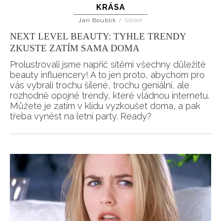
KRÁSA
Jan Boublík
/
Sdílet
NEXT LEVEL BEAUTY: TYHLE TRENDY
INFORMACE
ZKUSTE ZATÍM SAMA DOMA
REDAKCE
Prolustrovali jsme napříč sítěmi všechny důležité
beauty influencery! A to jen proto, abychom pro
vás vybrali trochu šílené, trochu geniální, ale
rozhodně opojné trendy, které vládnou internetu.
Můžete je zatím v klidu vyzkoušet doma, a pak
třeba vynést na letní party. Ready?