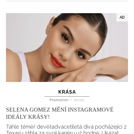
KRÁSA
Promotion
/
Sdílet
SELENA GOMEZ MĚNÍ INSTAGRAMOVÉ
IDEÁLY KRÁSY!
Tahle téměř devětadvacetiletá diva pocházející z
Texasu stihla za svoji kariéru už hodně: Ukázat