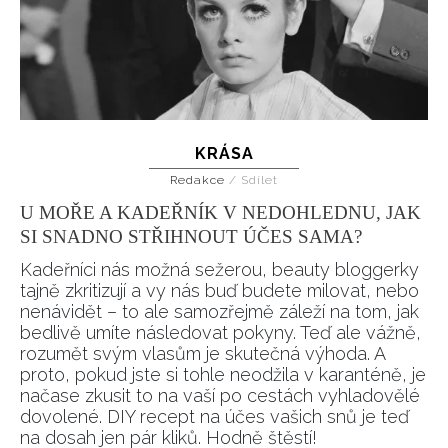
KRÁSA
Redakce
/
Sdílet
U MOŘE A KADEŘNÍK V NEDOHLEDNU, JAK
SI SNADNO STŘIHNOUT ÚČES SAMA?
Kadeřníci nás možná sežerou, beauty bloggerky
tajně zkritizují a vy nás buď budete milovat, nebo
nenávidět – to ale samozřejmě záleží na tom, jak
bedlivě umíte následovat pokyny. Teď ale vážně,
rozumět svým vlasům je skutečná výhoda. A
proto, pokud jste si tohle neodžila v karanténě, je
načase zkusit to na vaší po cestách vyhladovělé
dovolené. DIY recept na účes vašich snů je teď
na dosah jen pár kliků. Hodně štěstí!