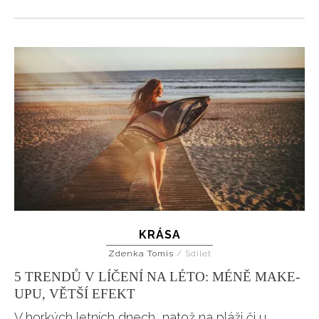
KRÁSA
Zdenka Tomis
/
Sdílet
5 TRENDŮ V LÍČENÍ NA LÉTO: MÉNĚ MAKE-
UPU, VĚTŠÍ EFEKT
V horkých letních dnech, natož na pláži či u