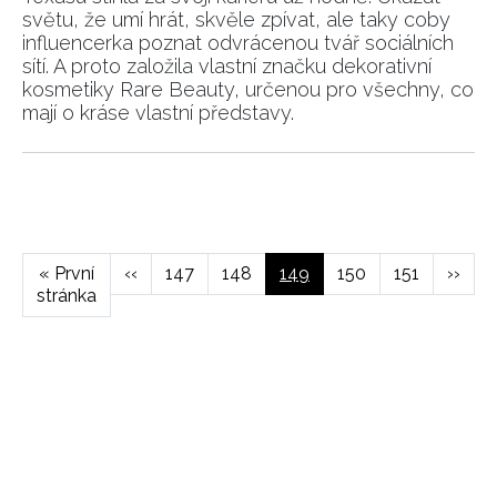
světu, že umí hrát, skvěle zpívat, ale taky coby
influencerka poznat odvrácenou tvář sociálních
sítí. A proto založila vlastní značku dekorativní
kosmetiky Rare Beauty, určenou pro všechny, co
mají o kráse vlastní představy.
Pagination
NEWSLETTER
ODESLAT
First
« První
Předchozí
‹‹
Page
147
Page
148
Aktuální
149
Page
150
Page
151
Násled
››
stránka
page
stránka
stránka
strán
Přihlášením k newsletteru souhlasíte s
Obchodními
podmínkami společnosti BurdaMedia Extra s.r.o.
a
potvrzujete, že jste se seznámili se
Zásadami
ochrany soukromí
- BurdaMedia Extra s.r.o. bude s
Vašimi údaji pracovat zejména k organizaci a
vyhodnocení akce a zasílání novinek.