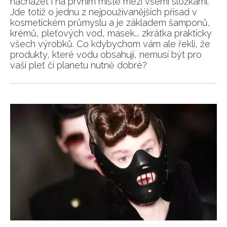
nacházet i na prvním místě mezi všemi složkami.
Jde totiž o jednu z nejpoužívanějších přísad v
kosmetickém průmyslu a je základem šamponů,
krémů, pleťových vod, masek... zkrátka prakticky
všech výrobků. Co kdybychom vám ale řekli, že
produkty, které vodu obsahují, nemusí být pro
vaši pleť či planetu nutně dobré?