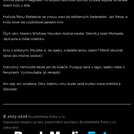
lidem kůži z těla
Hvězda filmu Rebelové se znovu vrací do oblíbených šedesátek: Jan Révai si
kvůli nové roli vypěstoval parádní knír
Čtyři věci, které o Whitney Houston možná nevíte: Odmítl ji bratr Michaela
Jacksona a měla milenku
Kvíz z antonym: Myslíte si, že opaky zvládáte levou zadní? Méně obvyklá
slova vás možná zaskočí
Ostružiny nemusíte dávat jen do koláče: Fungují také v ragú, salátu nebo s
fenyklem. Vyzkoušejte 30 receptů
Ani olej, ani smetana: Díky bílému vínu bude vaše kuřecí maso křehké a
šťavnaté
© 2003-2026
BurdaMedia Extra s.r.o.
Kopírování obsahu je bez písemného souhlasu BurdaMedia Extra s.r.o.
zakázáno