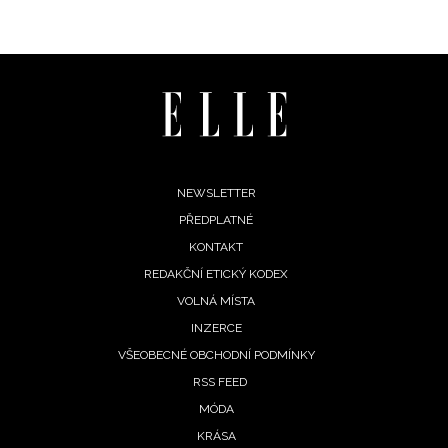
Chcete navíc dostávat i další zajímavé a exkluzivní
informace od našich partnerů? Pokud souhlasíte se
zpracováním údajů k tomuto účelu podle
Zásad ochrany
soukromí BurdaMedia Extra s.r.o.
, zaškrtněte toto pole.
Footer
NEWSLETTER
PŘEDPLATNÉ
menu
KONTAKT
REDAKČNÍ ETICKÝ KODEX
VOLNÁ MÍSTA
INZERCE
VŠEOBECNÉ OBCHODNÍ PODMÍNKY
RSS FEED
MÓDA
KRÁSA