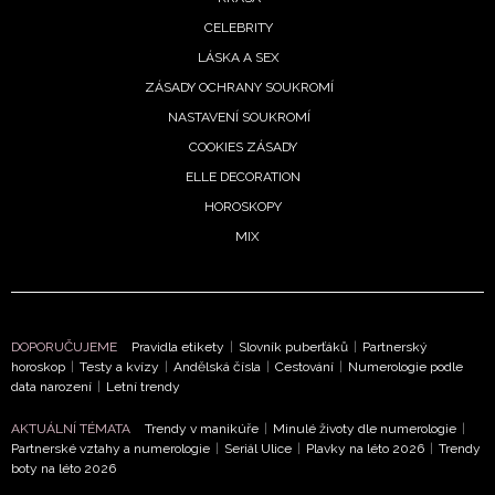
CELEBRITY
LÁSKA A SEX
ZÁSADY OCHRANY SOUKROMÍ
NASTAVENÍ SOUKROMÍ
COOKIES ZÁSADY
ELLE DECORATION
HOROSKOPY
MIX
DOPORUČUJEME
Pravidla etikety
|
Slovník puberťáků
|
Partnerský
horoskop
|
Testy a kvízy
|
Andělská čísla
|
Cestování
|
Numerologie podle
data narození
|
Letní trendy
AKTUÁLNÍ TÉMATA
Trendy v manikúře
|
Minulé životy dle numerologie
|
Partnerské vztahy a numerologie
|
Seriál Ulice
|
Plavky na léto 2026
|
Trendy
boty na léto 2026