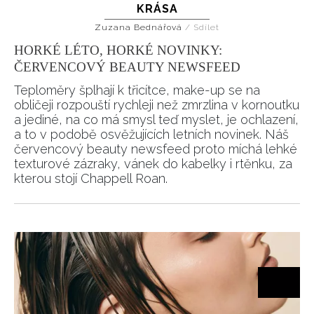
KRÁSA
Zuzana Bednářová
/
Sdílet
HORKÉ LÉTO, HORKÉ NOVINKY:
ČERVENCOVÝ BEAUTY NEWSFEED
Teploměry šplhají k třicítce, make-up se na
obličeji rozpouští rychleji než zmrzlina v kornoutku
a jediné, na co má smysl teď myslet, je ochlazení,
a to v podobě osvěžujících letních novinek. Náš
červencový beauty newsfeed proto míchá lehké
texturové zázraky, vánek do kabelky i rtěnku, za
kterou stojí Chappell Roan.