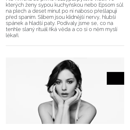
kterých ženy sypou kuchyňskou nebo Epsom sůl
na plech a deset minut po ní naboso přešlapují
před spaním. Slibem jsou klidnější nervy, hlubší
spánek a hladší paty. Podívaly jsme se, co na
tenhle slaný rituál říká věda a co si o něm myslí
lékaři.