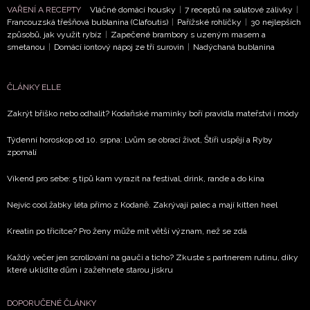
VAŘENÍ A RECEPTY
Vláčné domácí housky
|
7 receptů na salátové zálivky
|
Francouzská třešňová bublanina (Clafoutis)
|
Pařížské rohlíčky
|
30 nejlepších
způsobů, jak využít rybíz
|
Zapečené brambory s uzeným masem a
smetanou
|
Domácí iontový nápoj ze tří surovin
|
Nadýchaná bublanina
ČLÁNKY ELLE
Zakrýt bříško nebo odhalit? Kodaňské maminky boří pravidla mateřství i módy
Týdenní horoskop od 10. srpna: Lvům se obrací život, Štíři uspějí a Ryby
zpomalí
Víkend pro sebe: 5 tipů kam vyrazit na festival, drink, rande a do kina
Nejvíc cool žabky léta přímo z Kodaně. Zakrývají palec a mají kitten heel
Kreatin po třicítce? Pro ženy může mít větší význam, než se zdá
Každý večer jen scrollování na gauči a ticho? Zkuste s partnerem rutinu, díky
které uklidíte dům i zažehnete starou jiskru
DOPORUČENÉ ČLÁNKY