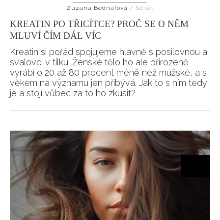
Zuzana Bednářová
/
Sdílet
HOME
KREATIN PO TŘICÍTCE? PROČ SE O NĚM
MLUVÍ ČÍM DÁL VÍC
Kreatin si pořád spojujeme hlavně s posilovnou a
svalovci v tílku. Ženské tělo ho ale přirozeně
vyrábí o 20 až 80 procent méně než mužské, a s
věkem na významu jen přibývá. Jak to s ním tedy
je a stojí vůbec za to ho zkusit?