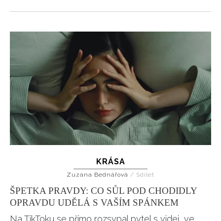
KRÁSA
Zuzana Bednářová
/
Sdílet
ŠPETKA PRAVDY: CO SŮL POD CHODIDLY
OPRAVDU UDĚLÁ S VAŠÍM SPÁNKEM
Na TikToku se přímo rozsypal pytel s videi, ve