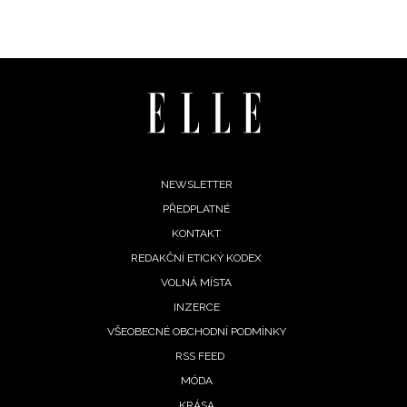
Chcete navíc dostávat i další zajímavé a exkluzivní
informace od našich partnerů? Pokud souhlasíte se
zpracováním údajů k tomuto účelu podle
Zásad ochrany
soukromí BurdaMedia Extra s.r.o.
, zaškrtněte toto pole.
Footer
NEWSLETTER
PŘEDPLATNÉ
menu
KONTAKT
REDAKČNÍ ETICKÝ KODEX
VOLNÁ MÍSTA
INZERCE
VŠEOBECNÉ OBCHODNÍ PODMÍNKY
RSS FEED
MÓDA
KRÁSA