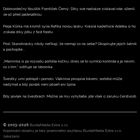
Dobrosrdečný tlouštík František Černý: Díky své nadváze získával role, oženil
se až před padesátkou
Pepa Kůrka má kromě syna Rafíka novou lásku: Krásná kadeřnice Adélka si ho
získala díky jídlu z fast foodu
Proč Skandinávky nikdy neříkají, že nemají co na sebe? Okopírujte jejich šatník
a pochopíte...
„Maminka si po rozvodu pořídila kočku, dnes se to vymklo kontrole a já nevím,
co s tím,“ svěřuje se Veronika
Švestky umí potrápit i pomoci. Vláknina prospívá trávení, sorbitol může
nadýmat a bílý povlak není plíseň ani špína
Bílý povlak na švestkách: Možná se mu vyhýbáte, jde však o záruku čerstvosti
© 2003-2026
BurdaMedia Extra s.r.o.
Kopírování obsahu je bez písemného souhlasu BurdaMedia Extra s.r.o.
zakázáno