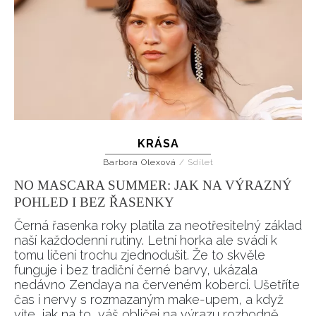
KRÁSA
Barbora Olexová
/
Sdílet
NO MASCARA SUMMER: JAK NA VÝRAZNÝ
POHLED I BEZ ŘASENKY
Černá řasenka roky platila za neotřesitelný základ
naší každodenní rutiny. Letní horka ale svádí k
tomu líčení trochu zjednodušit. Že to skvěle
funguje i bez tradiční černé barvy, ukázala
nedávno Zendaya na červeném koberci. Ušetříte
čas i nervy s rozmazaným make-upem, a když
víte, jak na to, váš obličej na výrazu rozhodně