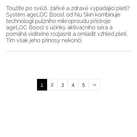
Toužíte po svěží, zářivé a zdravě vypadající pleti?
Systém ageLOC Boost od Nu Skin kombinuje
technologii pulzního mikroproudu přístroje
ageLOC Boost s účinky aktivačního séra a
pomáhá viditelně rozjasnit a omladit vzhled pleti.
Tím však jeho přínosy nekončí.
NEWSLETTER
Pagination
ODESLAT
Aktuální
1
Page
2
Page
3
Page
4
Page
5
Následující
››
stránka
stránka
Přihlášením k newsletteru souhlasíte s
Obchodními
podmínkami společnosti BurdaMedia Extra s.r.o.
a
potvrzujete, že jste se seznámili se
Zásadami
ochrany soukromí
- BurdaMedia Extra s.r.o. bude s
Vašimi údaji pracovat zejména k organizaci a
vyhodnocení akce a zasílání novinek.