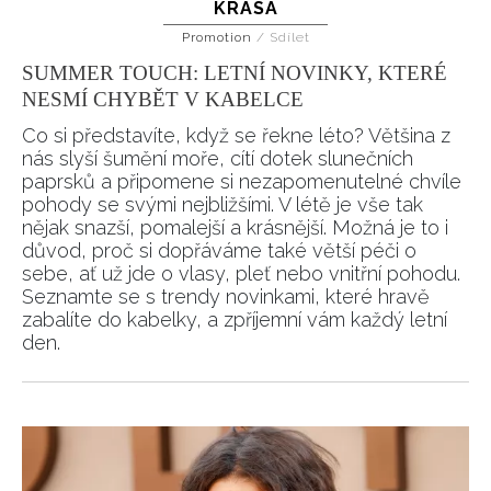
KRÁSA
Promotion
/
Sdílet
SUMMER TOUCH: LETNÍ NOVINKY, KTERÉ
NESMÍ CHYBĚT V KABELCE
Co si představíte, když se řekne léto? Většina z
nás slyší šumění moře, cítí dotek slunečních
paprsků a připomene si nezapomenutelné chvíle
pohody se svými nejbližšími. V létě je vše tak
nějak snazší, pomalejší a krásnější. Možná je to i
důvod, proč si dopřáváme také větší péči o
sebe, ať už jde o vlasy, pleť nebo vnitřní pohodu.
Seznamte se s trendy novinkami, které hravě
zabalíte do kabelky, a zpříjemní vám každý letní
den.