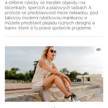
a stříbrné rybičky se mezitím objevily i na
klíčenkách, špercích a plážových taškách. A
protože se představivosti meze nekladou, pod
takovou moderní rybičkovou manikúrou si
INFORMACE
můžete představit plejádu různých designů a
barev, které si tu právě společně projdeme.
REDAKCE