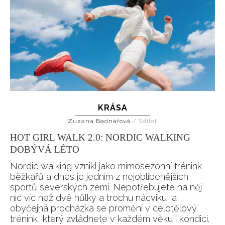
KRÁSA
Zuzana Bednářová
/
Sdílet
HOT GIRL WALK 2.0: NORDIC WALKING
DOBÝVÁ LÉTO
Nordic walking vznikl jako mimosezónní trénink
běžkařů a dnes je jedním z nejoblíbenějších
sportů severských zemí. Nepotřebujete na něj
nic víc než dvě hůlky a trochu nácviku, a
obyčejná procházka se promění v celotělový
trénink, který zvládnete v každém věku i kondici.