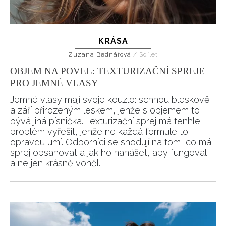
KRÁSA
Zuzana Bednářová
/
Sdílet
OBJEM NA POVEL: TEXTURIZAČNÍ SPREJE
PRO JEMNÉ VLASY
Jemné vlasy mají svoje kouzlo: schnou bleskově
a září přirozeným leskem, jenže s objemem to
bývá jiná písnička. Texturizační sprej má tenhle
problém vyřešit, jenže ne každá formule to
opravdu umí. Odborníci se shodují na tom, co má
sprej obsahovat a jak ho nanášet, aby fungoval,
a ne jen krásně voněl.