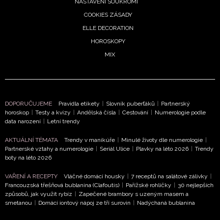
NASTAVENÍ SOUKROMÍ
COOKIES ZÁSADY
ELLE DECORATION
HOROSKOPY
MIX
DOPORUČUJEME
Pravidla etikety
|
Slovník puberťáků
|
Partnerský
horoskop
|
Testy a kvízy
|
Andělská čísla
|
Cestování
|
Numerologie podle
data narození
|
Letní trendy
AKTUÁLNÍ TÉMATA
Trendy v manikúře
|
Minulé životy dle numerologie
|
Partnerské vztahy a numerologie
|
Seriál Ulice
|
Plavky na léto 2026
|
Trendy
boty na léto 2026
VAŘENÍ A RECEPTY
Vláčné domácí housky
|
7 receptů na salátové zálivky
|
Francouzská třešňová bublanina (Clafoutis)
|
Pařížské rohlíčky
|
30 nejlepších
způsobů, jak využít rybíz
|
Zapečené brambory s uzeným masem a
smetanou
|
Domácí iontový nápoj ze tří surovin
|
Nadýchaná bublanina