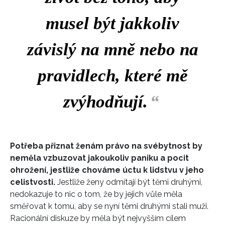
musel být jakkoliv
závislý na mně nebo na
pravidlech, které mě
zvýhodňují.
“
INFORMACE
Potřeba přiznat ženám právo na svébytnost by
REDAKCE
neměla vzbuzovat jakoukoliv paniku a pocit
ohrožení, jestliže chováme úctu k lidstvu v jeho
celistvosti.
Jestliže ženy odmítají být těmi druhými,
nedokazuje to nic o tom, že by jejich vůle měla
směřovat k tomu, aby se nyní těmi druhými stali muži.
Racionální diskuze by měla být nejvyšším cílem