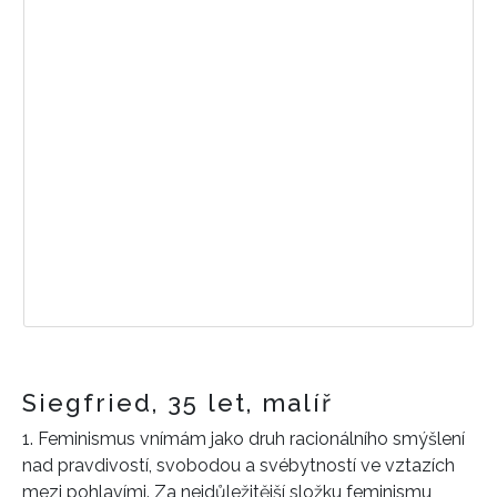
Siegfried, 35 let, malíř
1. Feminismus vnímám jako druh racionálního smýšlení
nad pravdivostí, svobodou a svébytností ve vztazích
mezi pohlavími. Za nejdůležitější složku feminismu