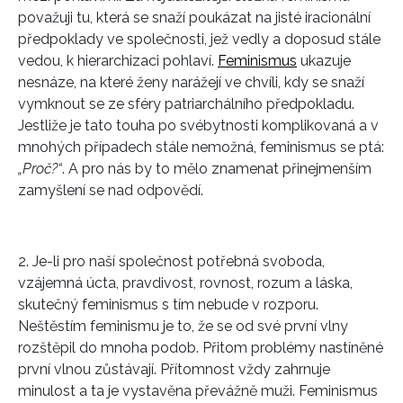
považuji tu, která se snaží poukázat na jisté iracionální
předpoklady ve společnosti, jež vedly a doposud stále
vedou, k hierarchizaci pohlaví.
Feminismus
ukazuje
nesnáze, na které ženy narážejí ve chvíli, kdy se snaží
vymknout se ze sféry patriarchálního předpokladu.
Jestliže je tato touha po svébytnosti komplikovaná a v
mnohých případech stále nemožná, feminismus se ptá:
„Proč?“
. A pro nás by to mělo znamenat přinejmenším
zamyšlení se nad odpovědí.
2. Je-li pro naší společnost potřebná svoboda,
vzájemná úcta, pravdivost, rovnost, rozum a láska,
skutečný feminismus s tím nebude v rozporu.
Neštěstím feminismu je to, že se od své první vlny
rozštěpil do mnoha podob. Přitom problémy nastíněné
první vlnou zůstávají. Přítomnost vždy zahrnuje
minulost a ta je vystavěna převážně muži. Feminismus