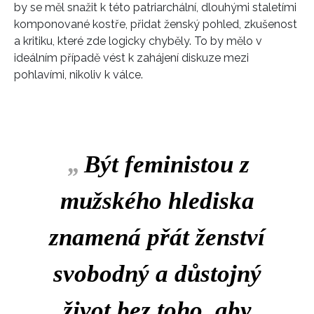
by se měl snažit k této patriarchální, dlouhými staletími
komponované kostře, přidat ženský pohled, zkušenost
a kritiku, které zde logicky chyběly. To by mělo v
ideálním případě vést k zahájení diskuze mezi
pohlavími, nikoliv k válce.
„
Být feministou z
mužského hlediska
znamená přát ženství
svobodný a důstojný
život bez toho, aby