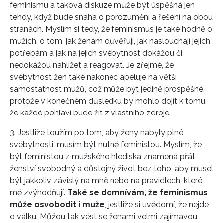
feminismu a taková diskuze může být úspěšná jen
tehdy, když bude snaha o porozumění a řešení na obou
stranách. Myslím si tedy, že feminismus je také hodně o
mužích, o tom, jak ženám důvěřují, jak naslouchají jejich
potřebám a jak na jejich svébytnost dokážou či
nedokážou nahlížet a reagovat. Je zřejmé, že
svébytnost žen také nakonec apeluje na větší
samostatnost mužů, což může být jedině prospěšné,
protože v konečném důsledku by mohlo dojít k tomu,
že každé pohlaví bude žít z vlastního zdroje.
3. Jestliže toužím po tom, aby ženy nabyly plné
svébytnosti, musím být nutně feministou. Myslím, že
být feministou z mužského hlediska znamená přát
ženství svobodný a důstojný život bez toho, aby musel
být jakkoliv závislý na mně nebo na pravidlech, které
mě zvýhodňují.
Také se domnívám, že feminismus
může osvobodit i muže
, jestliže si uvědomí, že nejde
o válku. Můžou tak vést se ženami velmi zajímavou