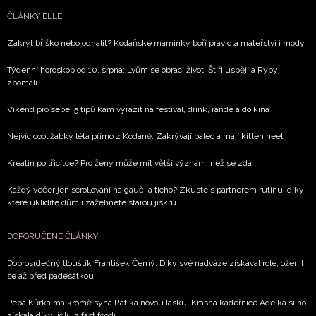
ČLÁNKY ELLE
Zakrýt bříško nebo odhalit? Kodaňské maminky boří pravidla mateřství i módy
Týdenní horoskop od 10. srpna: Lvům se obrací život, Štíři uspějí a Ryby
zpomalí
Víkend pro sebe: 5 tipů kam vyrazit na festival, drink, rande a do kina
Nejvíc cool žabky léta přímo z Kodaně. Zakrývají palec a mají kitten heel
Kreatin po třicítce? Pro ženy může mít větší význam, než se zdá
Každý večer jen scrollování na gauči a ticho? Zkuste s partnerem rutinu, díky
které uklidíte dům i zažehnete starou jiskru
DOPORUČENÉ ČLÁNKY
Dobrosrdečný tlouštík František Černý: Díky své nadváze získával role, oženil
se až před padesátkou
Pepa Kůrka má kromě syna Rafíka novou lásku: Krásná kadeřnice Adélka si ho
získala díky jídlu z fast foodu