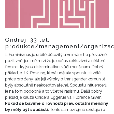
Ondřej, 33 let,
produkce/management/organiza
1. Feminismus je určitě důležitý a vnímám ho převážně
pozitivně, jen mě mrzí že je občas exkluzivní a některé
feministky jsou diskriminativní vůči menšinám. Dobrý
příklad je J.K. Rowling, která udělala spoustu skvělé
práce pro ženy, ale její výroky o transgender komunitě
byly absolutně neakceptovatelné. Spoustu influencerů
je na tom podobně a to včetně rasismu. Další dobrý
příklad je kauza Chidera Eggerue vs. Florence Given.
Pokud se bavíme o rovnosti práv, ostatní menšiny
by měly být součástí.
Tohle samozřejmě existuje i u