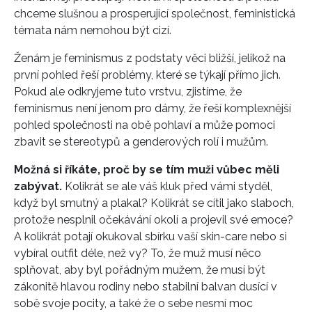
chceme slušnou a prosperující společnost, feministická
témata nám nemohou být cizí.
Ženám je feminismus z podstaty věci bližší, jelikož na
první pohled řeší problémy, které se týkají přímo jich.
Pokud ale odkryjeme tuto vrstvu, zjistíme, že
feminismus není jenom pro dámy, že řeší komplexnější
pohled společnosti na obě pohlaví a může pomoci
zbavit se stereotypů a genderových rolí i mužům.
Možná si říkáte, proč by se tím muži vůbec měli
zabývat.
Kolikrát se ale váš kluk před vámi styděl,
když byl smutný a plakal? Kolikrát se cítil jako slaboch,
protože nesplnil očekávání okolí a projevil své emoce?
A kolikrát potají okukoval sbírku vaší skin-care nebo si
vybíral outfit déle, než vy? To, že muž musí něco
splňovat, aby byl pořádným mužem, že musí být
zákonitě hlavou rodiny nebo stabilní balvan dusící v
sobě svoje pocity, a také že o sebe nesmí moc