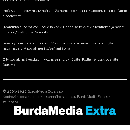
Proč Skandinávky nikdy neříkají, že nemají co na sebe? Okopírujte jejich šatník
a pochopíte...
„Maminka si po rozvodu pořídila kočku, dnes se to vymklo kontrole a já nevím,
co s tím,“ svěřuje se Veronika
Švestky umí potrápit i pomoci. Vláknina prospívá trávení, sorbitol může
nadýmat a bílý povlak není plíseň ani špína
Bílý povlak na švestkách: Možná se mu vyhýbáte. Podle něj však poznáte
čerstvost
© 2003-2026
BurdaMedia Extra s.r.o.
Kopírování obsahu je bez písemného souhlasu BurdaMedia Extra s.r.o.
zakázáno