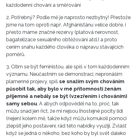
každodenní chování a směřování
2. Potřebný? Podle mě je naprosto nezbytný! Přestože
jsme na tom oproti např. Afghánistánu velice dobře, i
přesto máme značné rezervy (platová nerovnost,
bagatelizace sexuálního obtěžování atd.) a proto
cením snahu každého člověka o nápravu stávajících
poměrů.
3. Cítím se být feministou, ale spíš v tom každodenním
významu. Neúčastním se demonstrací, nepronáším
plamenné projevy, spíš
se snažím svým chováním
působit tak, aby bylo v mé přítomnosti ženám
příjemně a nebály se být (vzezřením i chováním)
samy sebou
. A abych odpověděl na to, proč, tak
můžu snad jen říct, že mi nejsou lhostejné pocity lidí
(nejen) kolem mě, takže když můžu komukoli pomoci
zlepšit jeho postavení, rád této nabídky využiji. Zvlášť
když se jedná o někoho, bez koho by byl svět daleko