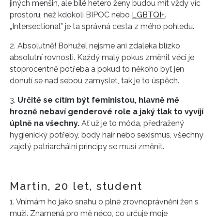
jiných menšin, ale bílé hetero ženy budou mít vždy víc
prostoru, než kdokoli BIPOC nebo
LGBTQI+
.
„Intersectional” je ta správná cesta z mého pohledu.
2. Absolutně! Bohužel nejsme ani zdaleka blízko
absolutní rovnosti. Každý malý pokus změnit věci je
stoprocentně potřeba a pokud to někoho byť jen
donutí se nad sebou zamyslet, tak je to úspěch.
3.
Určitě se cítím být feministou, hlavně mě
hrozně nebaví genderové role a jaký tlak to vyvíjí
úplně na všechny.
Ať už je to móda, předražený
hygienický potřeby, body hair nebo sexismus, všechny
zajetý patriarchální principy se musí změnit.
Martin, 20 let, student
1. Vnímám ho jako snahu o plné zrovnoprávnění žen s
muži. Znamená pro mě něco, co určuje moje