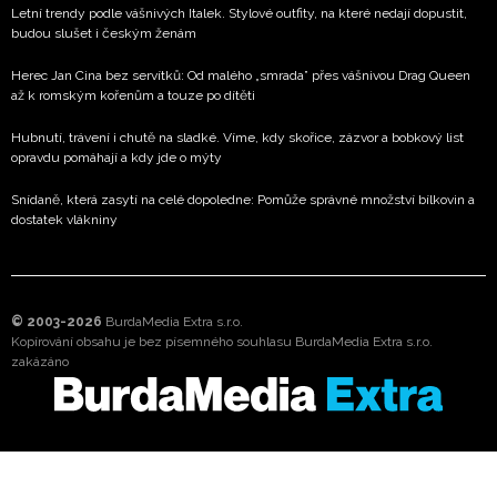
Letní trendy podle vášnivých Italek. Stylové outfity, na které nedají dopustit,
budou slušet i českým ženám
Herec Jan Cina bez servítků: Od malého „smrada” přes vášnivou Drag Queen
až k romským kořenům a touze po dítěti
Hubnutí, trávení i chutě na sladké. Víme, kdy skořice, zázvor a bobkový list
opravdu pomáhají a kdy jde o mýty
Snídaně, která zasytí na celé dopoledne: Pomůže správné množství bílkovin a
dostatek vlákniny
© 2003-2026
BurdaMedia Extra s.r.o.
Kopírování obsahu je bez písemného souhlasu BurdaMedia Extra s.r.o.
zakázáno