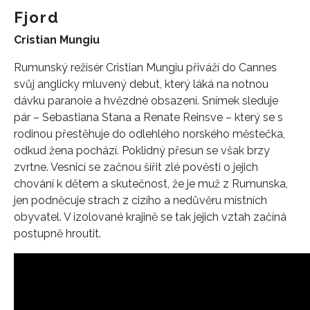
Fjord
Cristian Mungiu
Rumunský režisér Cristian Mungiu přiváží do Cannes
svůj anglicky mluvený debut, který láká na notnou
dávku paranoie a hvězdné obsazení. Snímek sleduje
pár – Sebastiana Stana a Renate Reinsve – který se s
rodinou přestěhuje do odlehlého norského městečka,
odkud žena pochází. Poklidný přesun se však brzy
zvrtne. Vesnicí se začnou šířit zlé pověsti o jejich
chování k dětem a skutečnost, že je muž z Rumunska,
jen podněcuje strach z cizího a nedůvěru místních
obyvatel. V izolované krajině se tak jejich vztah začíná
postupně hroutit.