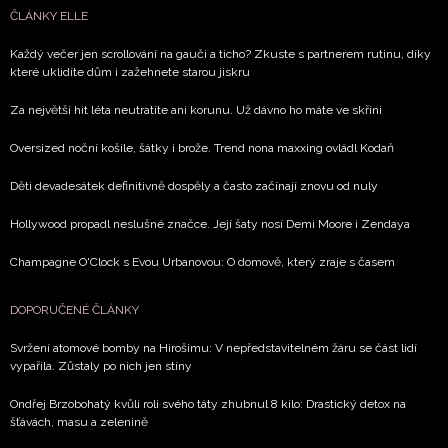
ČLÁNKY ELLE
Každý večer jen scrollování na gauči a ticho? Zkuste s partnerem rutinu, díky
které uklidíte dům i zažehnete starou jiskru
Za největší hit léta neutratíte ani korunu. Už dávno ho máte ve skříni
Oversized noční košile, šátky i brože. Trend nona maxxing ovládl Kodaň
Děti devadesátek definitivně dospěly a často začínají znovu od nuly
Hollywood propadl neslušné značce. Její šaty nosí Demi Moore i Zendaya
Champagne O'Clock s Evou Urbanovou: O domově, který zraje s časem
DOPORUČENÉ ČLÁNKY
Svržení atomové bomby na Hirošimu: V nepředstavitelném žáru se část lidí
vypařila. Zůstaly po nich jen stíny
Ondřej Brzobohatý kvůli roli svého táty zhubnul 8 kilo: Drastický detox na
šťávách, masu a zelenině