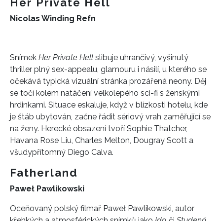
Her Private Hell
Nicolas Winding Refn
Snímek
Her Private Hell
slibuje uhrančivý, vyšinutý
thriller plný sex-appealu, glamouru i násilí, u kterého se
očekává typická vizuální stránka prozářená neony. Děj
se točí kolem natáčení velkolepého sci-fi s ženskými
hrdinkami. Situace eskaluje, když v blízkosti hotelu, kde
je štáb ubytován, začne řádit sériový vrah zaměřující se
na ženy. Herecké obsazení tvoří Sophie Thatcher,
Havana Rose Liu, Charles Melton, Dougray Scott a
všudypřítomný Diego Calva.
Fatherland
Paweł Pawlikowski
Oceňovaný polský filmař Paweł Pawlikowski, autor
křehkých a atmosférických snímků jako
Ida
či
Studená