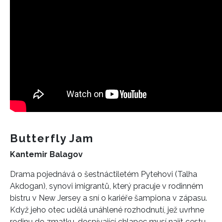
Butterfly Jam
Kantemir Balagov
Drama pojednává o šestnáctiletém Pytehovi (Talha
Akdogan), synovi imigrantů, který pracuje v rodinném
bistru v New Jersey a sní o kariéře šampiona v zápasu.
Když jeho otec udělá unáhlené rozhodnutí, jež uvrhne
rodinu do zmatku, dospívající chlapec musí najít cestu