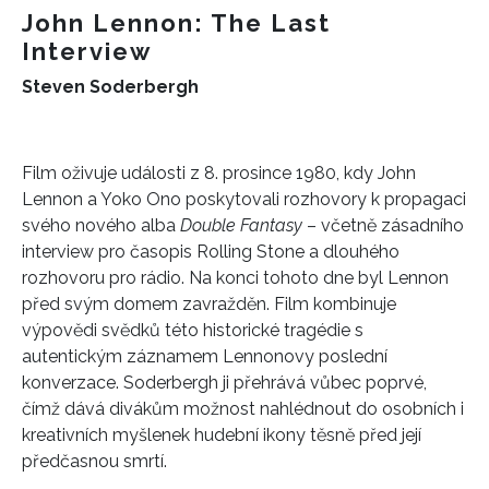
John Lennon: The Last
Interview
Steven Soderbergh
Film oživuje události z 8. prosince 1980, kdy John
Lennon a Yoko Ono poskytovali rozhovory k propagaci
svého nového alba
Double Fantasy
– včetně zásadního
interview pro časopis Rolling Stone a dlouhého
rozhovoru pro rádio. Na konci tohoto dne byl Lennon
před svým domem zavražděn. Film kombinuje
INFORMACE
výpovědi svědků této historické tragédie s
REDAKCE
autentickým záznamem Lennonovy poslední
konverzace. Soderbergh ji přehrává vůbec poprvé,
čímž dává divákům možnost nahlédnout do osobních i
kreativních myšlenek hudební ikony těsně před její
předčasnou smrtí.