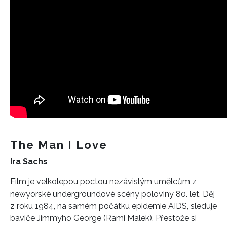
The Man I Love
Ira Sachs
Film je velkolepou poctou nezávislým umělcům z
newyorské undergroundové scény poloviny 80. let. Děj
z roku 1984, na samém počátku epidemie AIDS, sleduje
baviče Jimmyho George (Rami Malek). Přestože si