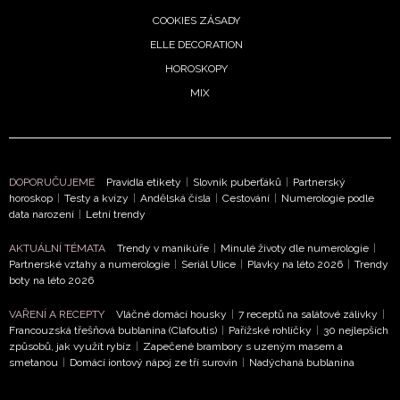
COOKIES ZÁSADY
ELLE DECORATION
HOROSKOPY
MIX
DOPORUČUJEME
Pravidla etikety
|
Slovník puberťáků
|
Partnerský
horoskop
|
Testy a kvízy
|
Andělská čísla
|
Cestování
|
Numerologie podle
data narození
|
Letní trendy
AKTUÁLNÍ TÉMATA
Trendy v manikúře
|
Minulé životy dle numerologie
|
Partnerské vztahy a numerologie
|
Seriál Ulice
|
Plavky na léto 2026
|
Trendy
boty na léto 2026
VAŘENÍ A RECEPTY
Vláčné domácí housky
|
7 receptů na salátové zálivky
|
Francouzská třešňová bublanina (Clafoutis)
|
Pařížské rohlíčky
|
30 nejlepších
způsobů, jak využít rybíz
|
Zapečené brambory s uzeným masem a
smetanou
|
Domácí iontový nápoj ze tří surovin
|
Nadýchaná bublanina