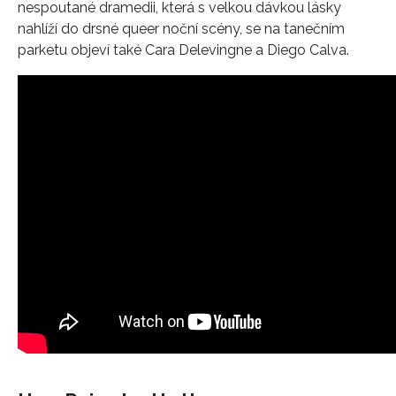
nespoutané dramedii, která s velkou dávkou lásky
nahlíží do drsné queer noční scény, se na tanečním
parketu objeví také Cara Delevingne a Diego Calva.