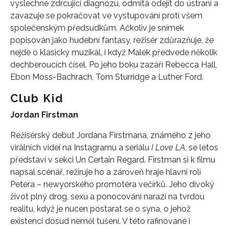
vyslechne zdrcující diagnózu, odmítá odejít do ústraní a
zavazuje se pokračovat ve vystupování proti všem
společenským předsudkům. Ačkoliv je snímek
popisován jako hudební fantasy, režisér zdůrazňuje, že
nejde o klasický muzikál, i když Malek předvede několik
dechberoucích čísel. Po jeho boku zazáří Rebecca Hall,
Ebon Moss-Bachrach, Tom Sturridge a Luther Ford.
Club Kid
Jordan Firstman
Režisérský debut Jordana Firstmana, známého z jeho
virálních videí na Instagramu a seriálu
I Love LA
, se letos
představí v sekci Un Certain Regard. Firstman si k filmu
napsal scénář, režíruje ho a zároveň hraje hlavní roli
Petera – newyorského promotéra večírků. Jeho divoký
život plný drog, sexu a ponocování narazí na tvrdou
realitu, když je nucen postarat se o syna, o jehož
existenci dosud neměl tušení. V této rafinované i