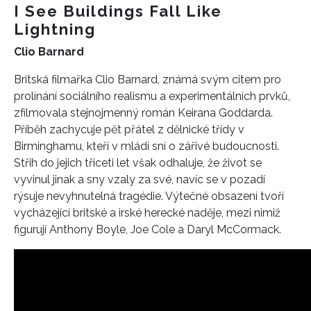
I See Buildings Fall Like
Lightning
Clio Barnard
Britská filmařka Clio Barnard, známá svým citem pro
prolínání sociálního realismu a experimentálních prvků,
zfilmovala stejnojmenný román Keirana Goddarda.
Příběh zachycuje pět přátel z dělnické třídy v
Birminghamu, kteří v mládí sní o zářivé budoucnosti.
Střih do jejich třiceti let však odhaluje, že život se
vyvinul jinak a sny vzaly za své, navíc se v pozadí
rýsuje nevyhnutelná tragédie. Výtečné obsazení tvoří
vycházející britské a irské herecké naděje, mezi nimiž
figurují Anthony Boyle, Joe Cole a Daryl McCormack.