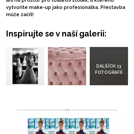
ani na prostor pro toaletní stolek, u kterého
vytvoříte make-up jako profesionálka. Přestavba
může začít!
Inspirujte se v naší galerii:
Přejít
do
galerie