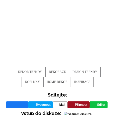
DEKOR TRENDY
DEKORACE
DESIGN TRENDY
INFORMACE
DOPLŇKY
HOME DEKOR
INSPIRACE
REDAKCE
Sdílejte:
Tweetnout
Mail
Připnout
Sdílet
Vstup do diskuze: