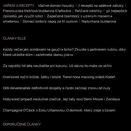
potvrzujete, že jste se seznámili se
Zásadami
VAŘENÍ A RECEPTY
Vláčné domácí housky
|
7 receptů na salátové zálivky
|
ochrany soukromí
- BurdaMedia Extra s.r.o. bude s
Francouzská třešňová bublanina (Clafoutis)
|
Pařížské rohlíčky
|
30 nejlepších
způsobů, jak využít rybíz
|
Zapečené brambory s uzeným masem a
Vašimi údaji pracovat zejména k organizaci a
smetanou
|
Domácí iontový nápoj ze tří surovin
|
Nadýchaná bublanina
vyhodnocení akce a zasílání novinek.
Chcete navíc dostávat i další zajímavé a exkluzivní
ČLÁNKY ELLE
informace od našich partnerů? Pokud souhlasíte se
zpracováním údajů k tomuto účelu podle
Zásad ochrany
Každý večer jen scrollování na gauči a ticho? Zkuste s partnerem rutinu, díky
které uklidíte dům i zažehnete starou jiskru
soukromí BurdaMedia Extra s.r.o.
, zaškrtněte toto pole.
Za největší hit léta neutratíte ani korunu. Už dávno ho máte ve skříni
Oversized noční košile, šátky i brože. Trend nona maxxing ovládl Kodaň
Děti devadesátek definitivně dospěly a často začínají znovu od nuly
Hollywood propadl neslušné značce. Její šaty nosí Demi Moore i Zendaya
Champagne O'Clock s Evou Urbanovou: O domově, který zraje s časem
DOPORUČENÉ ČLÁNKY