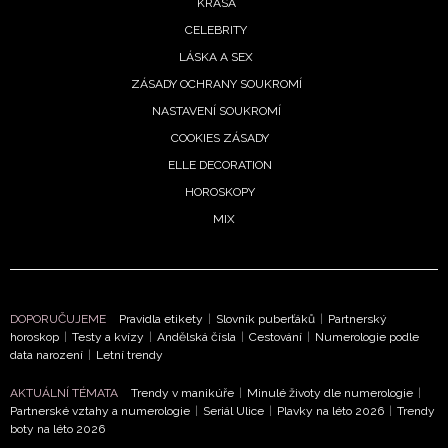
KRÁSA
CELEBRITY
LÁSKA A SEX
ZÁSADY OCHRANY SOUKROMÍ
NASTAVENÍ SOUKROMÍ
COOKIES ZÁSADY
ELLE DECORATION
HOROSKOPY
MIX
NEWSLETTER
DOPORUČUJEME
Pravidla etikety
|
Slovník puberťáků
|
Partnerský
horoskop
|
Testy a kvízy
|
Andělská čísla
|
Cestování
|
Numerologie podle
data narození
|
Letní trendy
ODESLAT
AKTUÁLNÍ TÉMATA
Trendy v manikúře
|
Minulé životy dle numerologie
|
Partnerské vztahy a numerologie
|
Seriál Ulice
|
Plavky na léto 2026
|
Trendy
Přihlášením k newsletteru souhlasíte s
Obchodními
boty na léto 2026
podmínkami společnosti BurdaMedia Extra s.r.o.
a