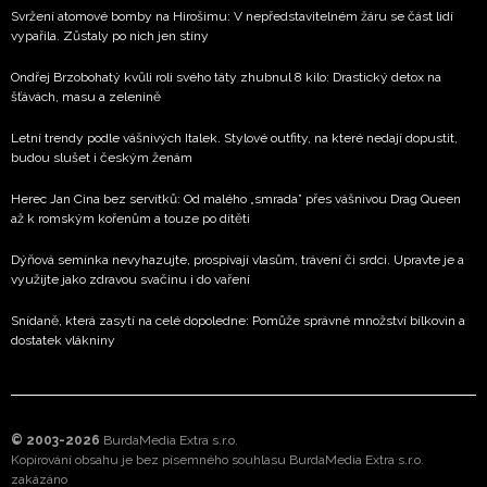
Svržení atomové bomby na Hirošimu: V nepředstavitelném žáru se část lidí
vypařila. Zůstaly po nich jen stíny
Ondřej Brzobohatý kvůli roli svého táty zhubnul 8 kilo: Drastický detox na
šťávách, masu a zelenině
Letní trendy podle vášnivých Italek. Stylové outfity, na které nedají dopustit,
budou slušet i českým ženám
Herec Jan Cina bez servítků: Od malého „smrada” přes vášnivou Drag Queen
až k romským kořenům a touze po dítěti
Dýňová semínka nevyhazujte, prospívají vlasům, trávení či srdci. Upravte je a
využijte jako zdravou svačinu i do vaření
Snídaně, která zasytí na celé dopoledne: Pomůže správné množství bílkovin a
dostatek vlákniny
© 2003-2026
BurdaMedia Extra s.r.o.
Kopírování obsahu je bez písemného souhlasu BurdaMedia Extra s.r.o.
zakázáno