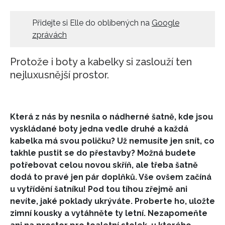
HOME
Přidejte si Elle do oblíbených na
Google
zprávách
Protože i boty a kabelky si zaslouží ten
nejluxusnější prostor.
Která z nás by nesnila o nádherné šatně, kde jsou
vyskládané boty jedna vedle druhé a každá
kabelka má svou poličku? Už nemusíte jen snít, co
takhle pustit se do přestavby? Možná budete
potřebovat celou novou skříň, ale třeba šatně
dodá to pravé jen pár doplňků. Vše ovšem začíná
u vytřídění šatníku! Pod tou tíhou zřejmě ani
nevíte, jaké poklady ukrýváte. Proberte ho, uložte
zimní kousky a vytáhněte ty letní. Nezapomeňte