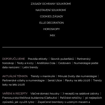
ZÁSADY OCHRANY SOUKROMÍ
NEWSLETTER
NASTAVENÍ SOUKROMÍ
COOKIES ZÁSADY
ODESLAT
ELLE DECORATION
HOROSKOPY
Přihlášením k newsletteru souhlasíte s
Obchodními
MIX
podmínkami společnosti BurdaMedia Extra s.r.o.
a
potvrzujete, že jste se seznámili se
Zásadami
ochrany soukromí
- BurdaMedia Extra s.r.o. bude s
Vašimi údaji pracovat zejména k organizaci a
DOPORUČUJEME
Pravidla etikety
|
Slovník puberťáků
|
Partnerský
vyhodnocení akce a zasílání novinek.
horoskop
|
Testy a kvízy
|
Andělská čísla
|
Cestování
|
Numerologie podle
data narození
|
Letní trendy
Chcete navíc dostávat i další zajímavé a exkluzivní
informace od našich partnerů? Pokud souhlasíte se
AKTUÁLNÍ TÉMATA
Trendy v manikúře
|
Minulé životy dle numerologie
|
zpracováním údajů k tomuto účelu podle
Zásad ochrany
Partnerské vztahy a numerologie
|
Seriál Ulice
|
Plavky na léto 2026
|
Trendy
soukromí BurdaMedia Extra s.r.o.
, zaškrtněte toto pole.
boty na léto 2026
VAŘENÍ A RECEPTY
Vláčné domácí housky
|
7 receptů na salátové zálivky
|
Francouzská třešňová bublanina (Clafoutis)
|
Pařížské rohlíčky
|
30 nejlepších
způsobů, jak využít rybíz
|
Zapečené brambory s uzeným masem a