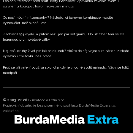
Poslední telefonát před smrtí Ivety Bartošové: Zpěvačka zavolala svému
slavnému kolegovi, hovor netrval ani minutu
Co nosí módní influencerky? Následující barevné kombinace musíte
vyzkoušet, než skončí léto
Zachránil 194 vojáků a přitom vážil jen pár set gramů. Holub Cher Ami se stal
legendou první světové války
Nejlepší druhý život pro lák od okurek? Vložte do něj vejce a za pár dní získáte
výraznou chuťovku bez práce
Proč se při vaření používá alkohol a kdy je vhodné zvolit náhradu. Vždy se totiž
neodpaří
© 2003-2026
BurdaMedia Extra s.r.o.
Kopírování obsahu je bez písemného souhlasu BurdaMedia Extra s.r.o.
zakázáno