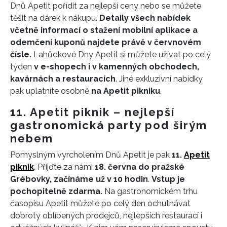
Dnů Apetit pořídit za nejlepší ceny nebo se můžete
těšit na dárek k nákupu.
Detaily všech nabídek
včetně informací o stažení mobilní aplikace a
odemčení kuponů najdete právě v červnovém
čísle.
Lahůdkové Dny Apetit si můžete užívat po celý
týden
v e-shopech i v kamenných obchodech,
kavárnách a restauracích
. Jiné exkluzivní nabídky
pak uplatníte osobně
na Apetit pikniku
.
11. Apetit piknik – nejlepší
gastronomická party pod širým
nebem
Pomyslným vyrcholením Dnů Apetit je pak
11.
Apetit
piknik
. Přijďte za námi
18. června do pražské
Grébovky, začínáme už v 10 hodin
.
Vstup je
pochopitelně zdarma.
Na gastronomickém trhu
časopisu Apetit můžete po celý den ochutnávat
dobroty oblíbených prodejců, nejlepších restaurací i