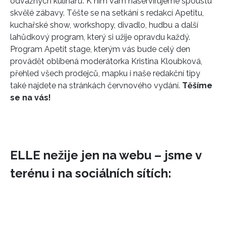
odvážných kulinářů. K nim vám naservírujeme spoustu
skvělé zábavy. Těšte se na setkání s redakcí Apetitu,
kuchařské show, workshopy, divadlo, hudbu a další
lahůdkový program, který si užije opravdu každý.
Program Apetit stage, kterým vás bude celý den
provádět oblíbená moderátorka Kristina Kloubková,
přehled všech prodejců, mapku i naše redakční tipy
také najdete na stránkách červnového vydání.
Těšíme
se na vás!
INFORMACE
ELLE nežije jen na webu – jsme v
REDAKCE
terénu i na sociálních sítích: