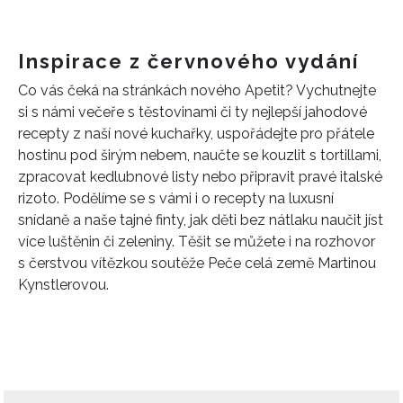
Inspirace z červnového vydání
Co vás čeká na stránkách nového Apetit? Vychutnejte
si s námi večeře s těstovinami či ty nejlepší jahodové
recepty z naší nové kuchařky, uspořádejte pro přátele
hostinu pod širým nebem, naučte se kouzlit s tortillami,
zpracovat kedlubnové listy nebo připravit pravé italské
rizoto. Podělíme se s vámi i o recepty na luxusní
snídaně a naše tajné finty, jak děti bez nátlaku naučit jíst
více luštěnin či zeleniny. Těšit se můžete i na rozhovor
s čerstvou vítězkou soutěže Peče celá země Martinou
Kynstlerovou.