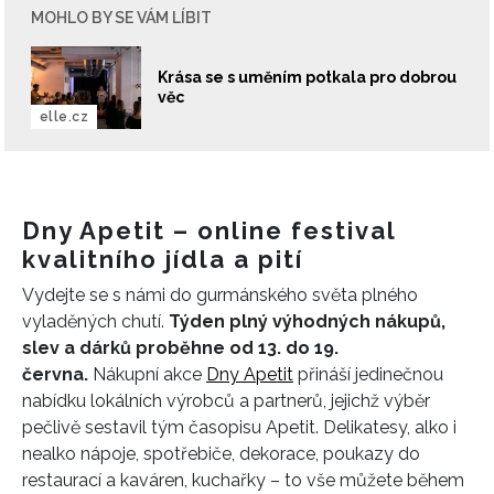
MOHLO BY SE VÁM LÍBIT
Krása se s uměním potkala pro dobrou
věc
elle.cz
Dny Apetit – online festival
kvalitního jídla a pití
Vydejte se s námi do gurmánského světa plného
vyladěných chutí.
Týden plný výhodných nákupů,
slev a dárků proběhne od 13. do 19.
června.
Nákupní akce
Dny Apetit
přináší jedinečnou
nabídku lokálních výrobců a partnerů, jejichž výběr
pečlivě sestavil tým časopisu Apetit. Delikatesy, alko i
nealko nápoje, spotřebiče, dekorace, poukazy do
restaurací a kaváren, kuchařky – to vše můžete během