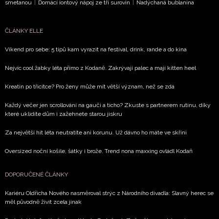
smetanou
|
Domácí iontový nápoj ze tří surovin
|
Nadýchaná bublanina
ČLÁNKY ELLE
Víkend pro sebe: 5 tipů kam vyrazit na festival, drink, rande a do kina
Nejvíc cool žabky léta přímo z Kodaně. Zakrývají palec a mají kitten heel
Kreatin po třicítce? Pro ženy může mít větší význam, než se zdá
Každý večer jen scrollování na gauči a ticho? Zkuste s partnerem rutinu, díky
které uklidíte dům i zažehnete starou jiskru
Za největší hit léta neutratíte ani korunu. Už dávno ho máte ve skříni
Oversized noční košile, šátky i brože. Trend nona maxxing ovládl Kodaň
DOPORUČENÉ ČLÁNKY
Kariéru Oldřicha Nového nasměroval strýc z Národního divadla: Slavný herec se
měl původně živit zcela jinak