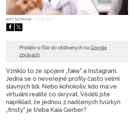
HOME
ANIT NOSKOVÁ
/
6. 05. 2021
Přidejte si Elle do oblíbených na
Google
zprávách
Vzniklo to ze spojení „fake" a Instagram.
Jedná se o neveřejné profily často velmi
slavných lidí. Nebo kohokoliv, kdo má ve
virtuální realitě co skrývat. Věděli jste
například, že jednou z nadšených tvůrkyň
„finsty" je třeba Kaia Gerber?