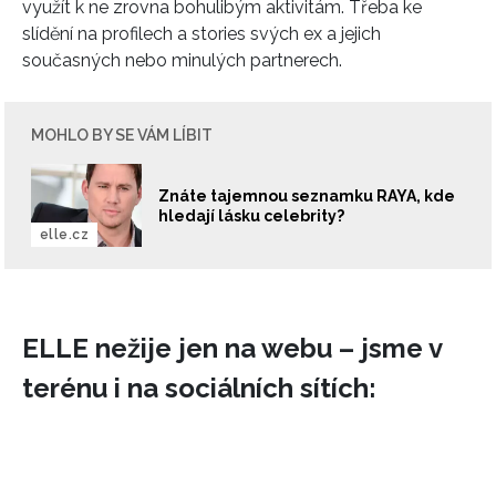
využít k ne zrovna bohulibým aktivitám. Třeba ke
slídění na profilech a stories svých ex a jejich
současných nebo minulých partnerech.
MOHLO BY SE VÁM LÍBIT
Znáte tajemnou seznamku RAYA, kde
hledají lásku celebrity?
elle.cz
ELLE nežije jen na webu – jsme v
terénu i na sociálních sítích: