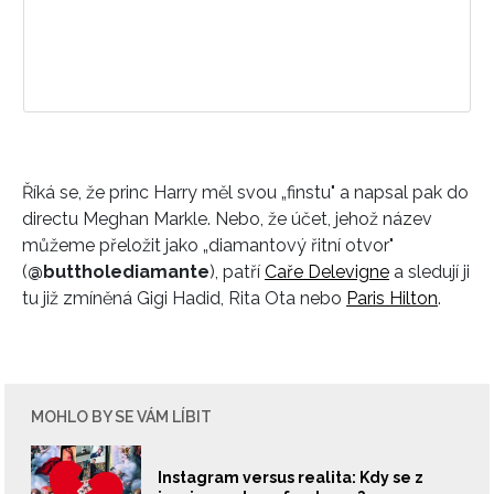
Říká se, že princ Harry měl svou „finstu" a napsal pak do
directu Meghan Markle. Nebo, že účet, jehož název
můžeme přeložit jako „diamantový řitní otvor"
(
@buttholediamante
), patří
Caře Delevigne
a sledují ji
tu již zmíněná Gigi Hadid, Rita Ota nebo
Paris Hilton
.
MOHLO BY SE VÁM LÍBIT
Instagram versus realita: Kdy se z