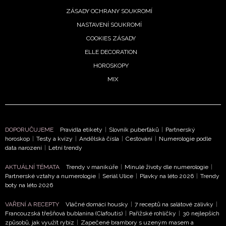
ochrany soukromí
- BurdaMedia Extra s.r.o. bude s
ZÁSADY OCHRANY SOUKROMÍ
Vašimi údaji pracovat zejména k organizaci a
NASTAVENÍ SOUKROMÍ
vyhodnocení akce a zasílání novinek.
COOKIES ZÁSADY
Chcete navíc dostávat i další zajímavé a exkluzivní
ELLE DECORATION
informace od našich partnerů? Pokud souhlasíte se
HOROSKOPY
zpracováním údajů k tomuto účelu podle
Zásad ochrany
soukromí BurdaMedia Extra s.r.o.
, zaškrtněte toto pole.
MIX
DOPORUČUJEME
Pravidla etikety
|
Slovník puberťáků
|
Partnerský
horoskop
|
Testy a kvízy
|
Andělská čísla
|
Cestování
|
Numerologie podle
data narození
|
Letní trendy
AKTUÁLNÍ TÉMATA
Trendy v manikúře
|
Minulé životy dle numerologie
|
Partnerské vztahy a numerologie
|
Seriál Ulice
|
Plavky na léto 2026
|
Trendy
boty na léto 2026
VAŘENÍ A RECEPTY
Vláčné domácí housky
|
7 receptů na salátové zálivky
|
Francouzská třešňová bublanina (Clafoutis)
|
Pařížské rohlíčky
|
30 nejlepších
způsobů, jak využít rybíz
|
Zapečené brambory s uzeným masem a