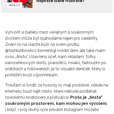
inspirace stane frustrace?
elle.cz
Vytvořit si bariéru mezi veřejným a soukromým
životem může být blahodárné nejen pro celebrity.
Znám to na vlastní kůži: na svém profilu
@fashionbookcz komentuji módní dění, ale také mám
svou „finstu". Uzavřený účet, kam vkládám fotky
narozeninových dortů, prarodičů, mraků. Netoužím po
srdíčkách a followerech, je to vizuální deníček, který si
INFORMACE
prohlížím kvůli vzpomínkám.
REDAKCE
Troufám si tvrdit, že hvězdy to mají podobně, někde na
internetu touží najít místo, které nebude podléhat
toxickému hodnocení a přetvářce.
Proto je „finsta"
soukromým prostorem, kam mohou jen vyvolení.
I když, i svůj druhý ryze privátní Instagram můžete