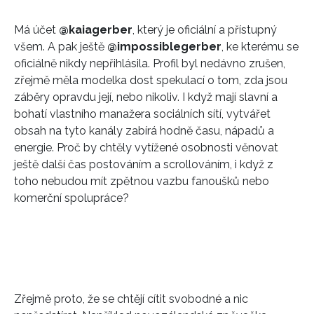
Má účet
@kaiagerber
, který je oficiální a přístupný
všem. A pak ještě
@impossiblegerber
, ke kterému se
oficiálně nikdy nepřihlásila. Profil byl nedávno zrušen,
zřejmě měla modelka dost spekulací o tom, zda jsou
záběry opravdu její, nebo nikoliv. I když mají slavní a
bohatí vlastního manažera sociálních sítí, vytvářet
obsah na tyto kanály zabírá hodně času, nápadů a
energie. Proč by chtěly vytížené osobnosti věnovat
ještě další čas postováním a scrollováním, i když z
toho nebudou mít zpětnou vazbu fanoušků nebo
komerční spolupráce?
Zřejmě proto, že se chtějí cítit svobodné a nic