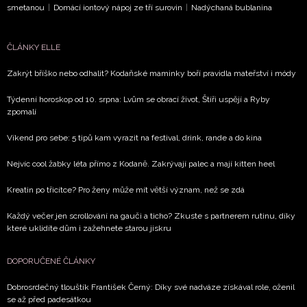
smetanou
|
Domácí iontový nápoj ze tří surovin
|
Nadýchaná bublanina
ČLÁNKY ELLE
Zakrýt bříško nebo odhalit? Kodaňské maminky boří pravidla mateřství i módy
Týdenní horoskop od 10. srpna: Lvům se obrací život, Štíři uspějí a Ryby
zpomalí
Víkend pro sebe: 5 tipů kam vyrazit na festival, drink, rande a do kina
Nejvíc cool žabky léta přímo z Kodaně. Zakrývají palec a mají kitten heel
Kreatin po třicítce? Pro ženy může mít větší význam, než se zdá
Každý večer jen scrollování na gauči a ticho? Zkuste s partnerem rutinu, díky
které uklidíte dům i zažehnete starou jiskru
DOPORUČENÉ ČLÁNKY
Dobrosrdečný tlouštík František Černý: Díky své nadváze získával role, oženil
se až před padesátkou