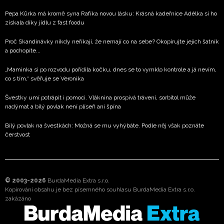
Pepa Kůrka má kromě syna Rafíka novou lásku: Krásná kadeřnice Adélka si ho
získala díky jídlu z fast foodu
Proč Skandinávky nikdy neříkají, že nemají co na sebe? Okopírujte jejich šatník
a pochopíte...
„Maminka si po rozvodu pořídila kočku, dnes se to vymklo kontrole a já nevím,
co s tím,“ svěřuje se Veronika
Švestky umí potrápit i pomoci. Vláknina prospívá trávení, sorbitol může
nadýmat a bílý povlak není plíseň ani špína
Bílý povlak na švestkách: Možná se mu vyhýbáte. Podle něj však poznáte
čerstvost
© 2003-2026
BurdaMedia Extra s.r.o.
Kopírování obsahu je bez písemného souhlasu BurdaMedia Extra s.r.o.
zakázáno