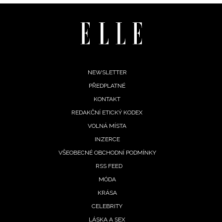
Footer
NEWSLETTER
PŘEDPLATNÉ
menu
KONTAKT
REDAKČNÍ ETICKÝ KODEX
VOLNÁ MÍSTA
NEWSLETTER
INZERCE
VŠEOBECNÉ OBCHODNÍ PODMÍNKY
ODESLAT
RSS FEED
MÓDA
Přihlášením k newsletteru souhlasíte s
Obchodními
KRÁSA
podmínkami společnosti BurdaMedia Extra s.r.o.
a
CELEBRITY
potvrzujete, že jste se seznámili se
Zásadami
LÁSKA A SEX