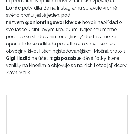
nepředstírat. Například novozélandská zpěvačka
Lorde
potvrdila, že na Instagramu spravuje kromě
svého profilu ještě jeden, pod
názvem
@onionringsworldwide
hovoří například o
své lásce k cibulovým kroužkům. Najednou máme
pocit, že se sledováním oné „finsty" dostáváme za
oponu, kde se odkládá pozlátko a o slovo se hlásí
obyčejný život i těch nejsledovanějších. Možná proto si
Gigi Hadid
na účet
@gisposable
dává fotky, které
vznikly na kinofilm a objevuje se na nich i otec její dcery
Zayn Malik.