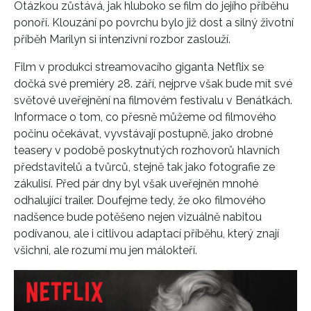
Otázkou zůstává, jak hluboko se film do jejího příběhu
ponoří. Klouzání po povrchu bylo již dost a silný životní
příběh Marilyn si intenzivní rozbor zaslouží.
Film v produkci streamovacího giganta Netflix se
dočká své premiéry 28. září, nejprve však bude mít své
světové uveřejnění na filmovém festivalu v Benátkách.
Informace o tom, co přesně můžeme od filmového
počinu očekávat, vyvstávají postupně, jako drobné
teasery v podobě poskytnutých rozhovorů hlavních
představitelů a tvůrců, stejně tak jako fotografie ze
zákulisí. Před pár dny byl však uveřejněn mnohé
odhalující trailer. Doufejme tedy, že oko filmového
nadšence bude potěšeno nejen vizuálně nabitou
podívanou, ale i citlivou adaptací příběhu, který znají
všichni, ale rozumí mu jen málokteří.