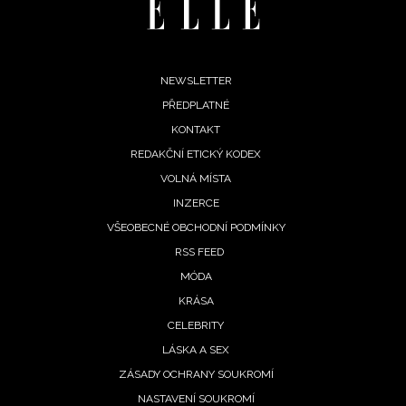
Footer
NEWSLETTER
PŘEDPLATNÉ
menu
KONTAKT
REDAKČNÍ ETICKÝ KODEX
VOLNÁ MÍSTA
INZERCE
VŠEOBECNÉ OBCHODNÍ PODMÍNKY
RSS FEED
MÓDA
KRÁSA
NEWSLETTER
CELEBRITY
ODESLAT
LÁSKA A SEX
ZÁSADY OCHRANY SOUKROMÍ
Přihlášením k newsletteru souhlasíte s
Obchodními
NASTAVENÍ SOUKROMÍ