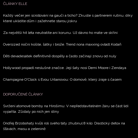
ČLÁNKY ELLE
Každý večer jen scrollování na gauči a ticho? Zkuste s partnerem rutinu, díky
které uklidíte dům i zažehnete starou jiskru
Za největší hit léta neutratíte ani korunu. Už dávno ho máte ve skříni
Oversized noční košile, šátky i brože. Trend nona maxxing ovládl Kodaň
Děti devadesátek definitivně dospěly a často začínají znovu od nuly
Hollywood propadl neslušné značce. Její šaty nosí Demi Moore i Zendaya
Champagne O'Clock s Evou Urbanovou: O domově, který zraje s časem
DOPORUČENÉ ČLÁNKY
Svržení atomové bomby na Hirošimu: V nepředstavitelném žáru se část lidí
vypařila. Zůstaly po nich jen stíny
Ondřej Brzobohatý kvůli roli svého táty zhubnul 8 kilo: Drastický detox na
šťávách, masu a zelenině