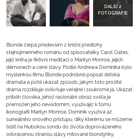
galerie
Blonde čerpá především z knižní předlohy
stejnojmenného románu od spisovatelky Carol Oates,
jejíž kniha je fiktivní meditací o Marilyn Monroe, jejích
démonech a ceně slávy. Podle Andrewa Dominika bylo
myšlenkou filmu Blonde podrobně popsat dětská
dramata a poté ukázat způsob, jakým toto prožité
drama rozděluje ovlivňuje veřejné i soukromé já. Ukázat
příběh člověka, jehož racionální obraz světa je
přemožen jeho nevědomím, využívajíc k tomu
ikonografii Marilyn Monroe. Dominik využívá až
surreálního snového přístupu, díky kterému se můžeme
těšit na hlubokou sondu do života doprovázeného
odvrácenou stranou slávy milované blondýnky.