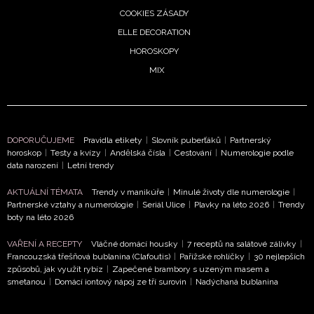
podmínkami společnosti BurdaMedia Extra s.r.o.
a
COOKIES ZÁSADY
potvrzujete, že jste se seznámili se
Zásadami
ELLE DECORATION
ochrany soukromí
- BurdaMedia Extra s.r.o. bude s
HOROSKOPY
Vašimi údaji pracovat zejména k organizaci a
MIX
vyhodnocení akce a zasílání novinek.
Chcete navíc dostávat i další zajímavé a exkluzivní
informace od našich partnerů? Pokud souhlasíte se
zpracováním údajů k tomuto účelu podle
Zásad ochrany
DOPORUČUJEME
Pravidla etikety
|
Slovník puberťáků
|
Partnerský
soukromí BurdaMedia Extra s.r.o.
, zaškrtněte toto pole.
horoskop
|
Testy a kvízy
|
Andělská čísla
|
Cestování
|
Numerologie podle
data narození
|
Letní trendy
AKTUÁLNÍ TÉMATA
Trendy v manikúře
|
Minulé životy dle numerologie
|
Partnerské vztahy a numerologie
|
Seriál Ulice
|
Plavky na léto 2026
|
Trendy
boty na léto 2026
VAŘENÍ A RECEPTY
Vláčné domácí housky
|
7 receptů na salátové zálivky
|
Francouzská třešňová bublanina (Clafoutis)
|
Pařížské rohlíčky
|
30 nejlepších
způsobů, jak využít rybíz
|
Zapečené brambory s uzeným masem a
smetanou
|
Domácí iontový nápoj ze tří surovin
|
Nadýchaná bublanina