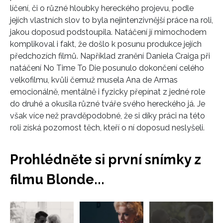
líčení, či o různé hloubky hereckého projevu, podle
jejích vlastních slov to byla nejintenzivnější práce na roli,
jakou doposud podstoupila. Natáčení jí mimochodem
komplikoval i fakt, že došlo k posunu produkce jejích
předchozích filmů. Například zranění Daniela Craiga při
natáčení No Time To Die posunulo dokončení celého
velkofilmu, kvůli čemuž musela Ana de Armas
emocionálně, mentálně i fyzicky přepínat z jedné role
do druhé a okusila různé tváře svého hereckého já. Je
však více než pravděpodobné, že si díky práci na této
roli získá pozornost těch, kteří o ní doposud neslyšeli.
Prohlédněte si první snímky z
filmu Blonde...
Přejít
do