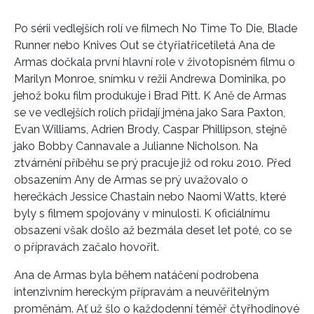
Po sérii vedlejších rolí ve filmech No Time To Die, Blade
Runner nebo Knives Out se čtyřiatřicetiletá Ana de
Armas dočkala první hlavní role v životopisném filmu o
Marilyn Monroe, snímku v režii Andrewa Dominika, po
jehož boku film produkuje i Brad Pitt. K Aně de Armas
se ve vedlejších rolích přidají jména jako Sara Paxton,
Evan Williams, Adrien Brody, Caspar Phillipson, stejně
jako Bobby Cannavale a Julianne Nicholson. Na
ztvárnění příběhu se prý pracuje již od roku 2010. Před
obsazením Any de Armas se prý uvažovalo o
herečkách Jessice Chastain nebo Naomi Watts, které
byly s filmem spojovány v minulosti. K oficiálnímu
obsazení však došlo až bezmála deset let poté, co se
o přípravách začalo hovořit.
Ana de Armas byla během natáčení podrobena
intenzivním hereckým přípravám a neuvěřitelným
proměnám. Ať už šlo o každodenní téměř čtyřhodinové