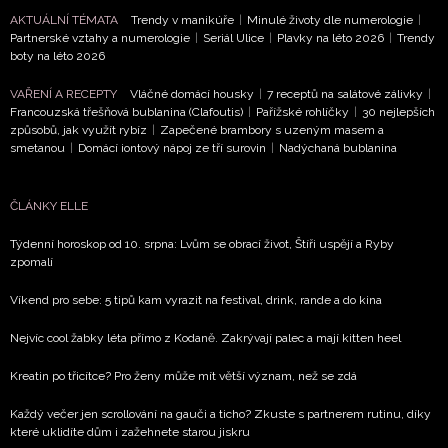
AKTUÁLNÍ TÉMATA
Trendy v manikúře
|
Minulé životy dle numerologie
|
Partnerské vztahy a numerologie
|
Seriál Ulice
|
Plavky na léto 2026
|
Trendy
boty na léto 2026
VAŘENÍ A RECEPTY
Vláčné domácí housky
|
7 receptů na salátové zálivky
|
Francouzská třešňová bublanina (Clafoutis)
|
Pařížské rohlíčky
|
30 nejlepších
způsobů, jak využít rybíz
|
Zapečené brambory s uzeným masem a
smetanou
|
Domácí iontový nápoj ze tří surovin
|
Nadýchaná bublanina
ČLÁNKY ELLE
Týdenní horoskop od 10. srpna: Lvům se obrací život, Štíři uspějí a Ryby
zpomalí
Víkend pro sebe: 5 tipů kam vyrazit na festival, drink, rande a do kina
Nejvíc cool žabky léta přímo z Kodaně. Zakrývají palec a mají kitten heel
Kreatin po třicítce? Pro ženy může mít větší význam, než se zdá
Každý večer jen scrollování na gauči a ticho? Zkuste s partnerem rutinu, díky
které uklidíte dům i zažehnete starou jiskru