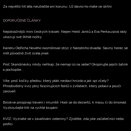
Za největší hit léta neutratíte ani korunu. Už dávno ho máte ve skříni
DOPORUČENÉ ČLÁNKY
Nejodvážnější mini českých krásek: Nejen Heidi Janků a Eva Perkausová rády
ukazují své štíhlé nožky
Kariéru Oldřicha Nového nasměroval strýc z Národního divadla: Slavný herec se
měl původně živit zcela jinak
Proč Skandinávky nikdy neříkají, že nemají co na sebe? Okopírujte jejich šatník
a pochopíte...
Víte, proč kočky předou, který pták nestaví hnízdo a jak spí včely?
Přírodovědný kvíz plný fascinujících faktů o zvířatech, který pobaví a poučí
zároveň
Broskve prospívají trávení i imunitě: Hodí se do dezertů, k masu či do limonád.
Vyzkoušejte trik na rychlé loupání
KVÍZ: Vyznáte se v zavařování zeleniny? Zjistěte, zda jste začátečníci nebo
profíci