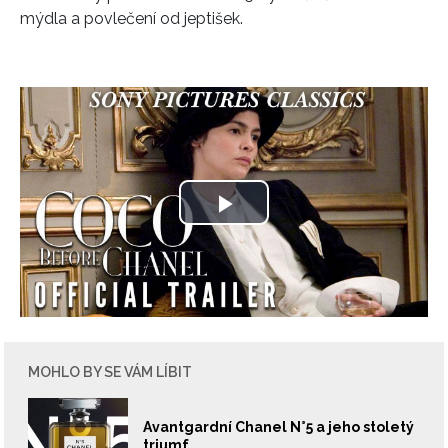
mýdla a povlečení od jeptišek.
Play
Video
MOHLO BY SE VÁM LÍBIT
Avantgardní Chanel N°5 a jeho stoletý
triumf