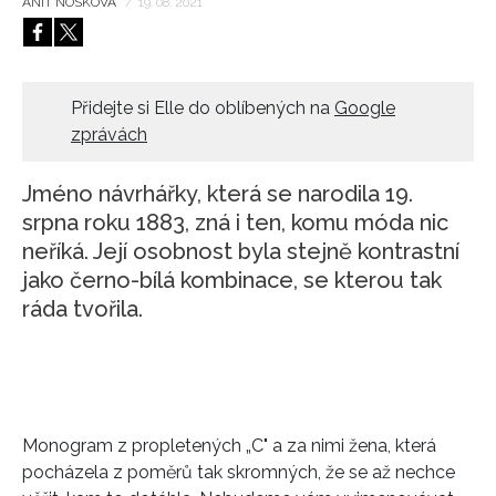
ANIT NOSKOVÁ
/
19. 08. 2021
HOME
Přidejte si Elle do oblíbených na
Google
zprávách
Jméno návrhářky, která se narodila 19.
srpna roku 1883, zná i ten, komu móda nic
neříká. Její osobnost byla stejně kontrastní
jako černo-bílá kombinace, se kterou tak
ráda tvořila.
Monogram z propletených „C" a za nimi žena, která
pocházela z poměrů tak skromných, že se až nechce