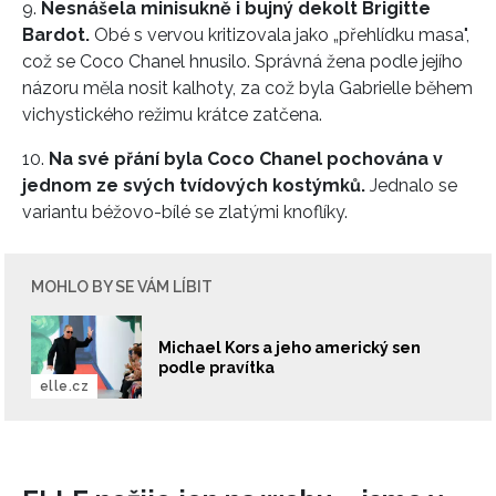
9.
Nesnášela minisukně i bujný dekolt Brigitte
Bardot.
Obé s vervou kritizovala jako „přehlídku masa",
což se Coco Chanel hnusilo. Správná žena podle jejího
názoru měla nosit kalhoty, za což byla Gabrielle během
vichystického režimu krátce zatčena.
10.
Na své přání byla Coco Chanel pochována v
jednom ze svých tvídových kostýmků.
Jednalo se
variantu béžovo-bílé se zlatými knoflíky.
MOHLO BY SE VÁM LÍBIT
Michael Kors a jeho americký sen
podle pravítka
elle.cz