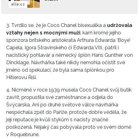
elle.cz
3. Tvrdilo se, že je Coco Chanel bisexuálka a
udržovala
vztahy nejen s mocnými muži
, kam kromě jejího
sponzora britského aristokrata Arthura Edwarda ‘Boye’
Capela, Igora Stravinského či Edwarda VIII., patřil i
nacistický pohlavár a německý špión Hans Gunther von
Dincklage. Návrhářka také nikdy nemohla očistit své
jméno od spekulací, že byla sama špiónkou pro
Hitlerovu Říši.
4. Nicméně v roce 1939 musela Coco Chanel svůj butik
zavřít, propustila své zaměstnance a odjela do
Švýcarska. Ani po druhé světové válce návrhářka
nespěchala zpět do Paříže, protože dobře věděla, že
její reputace je kvůli stykům s nacisty značně
poškozená. Nějaký čas pobývala proto ve svém domě
v Roquebrune.