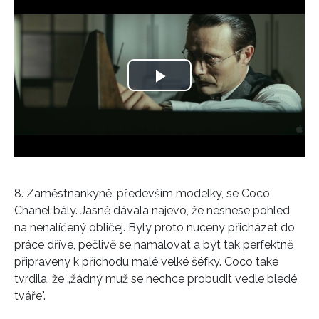
Play
Video
8. Zaměstnankyně, především modelky, se Coco
Chanel bály. Jasně dávala najevo, že nesnese pohled
na nenalíčený obličej. Byly proto nuceny přicházet do
práce dříve, pečlivě se namalovat a být tak perfektně
připraveny k příchodu malé velké šéfky. Coco také
INFORMACE
tvrdila, že „žádný muž se nechce probudit vedle bledé
REDAKCE
tváře".