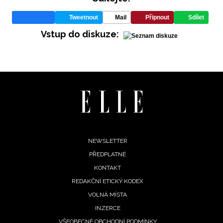
Tweetnout
Mail
Připnout
Sdílet
Vstup do diskuze:
Footer
NEWSLETTER
PŘEDPLATNÉ
menu
KONTAKT
REDAKČNÍ ETICKÝ KODEX
VOLNÁ MÍSTA
NEWSLETTER
INZERCE
VŠEOBECNÉ OBCHODNÍ PODMÍNKY
ODESLAT