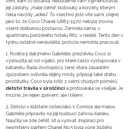
věřit, kam to dotáhla. Nebudeme vám vyjmenovávat
její zásluhy, „malé černé", klobouky a korzety, kterým
řekla navždy „adieu". To všechno jistě víte sami, stejně
jako to, že Coco Chanel (1883-1971) nebyla zrovna
všemi oblíbenou postavou. Zemřela sama, v
apartmánu pařížského hotelu Ritz, v neděli. Tento den v
týdnu ostatně nenáviděla, protože nemohla pracovat.
1. Rodiče jí dali jméno Gabrielle, přezdívku Coco si
vysloužila až od vojáků, pro které často vystupovala v
kabaretu. Řada životopisců ženě, která zásadním
způsobem ovlivnila dějiny módy, připisují také dráhu
prostitutky. Coco byla totiž z velmi chudých poměrů,
dětství trávila v sirotčinci
a protloukala se všelijak. Je
možné, že nejen zpěvem, ale i tělem.
2. Dětství v klášteře cisterciáků v Corrèze ale malou
Gabrielle připravilo na její budoucí zářivou kariéru.
Naučila se zde žehlit, šít a vyšívat. Inspirací pro
nesmrtelný parfém Chanel No.5 byla vůně žlutého