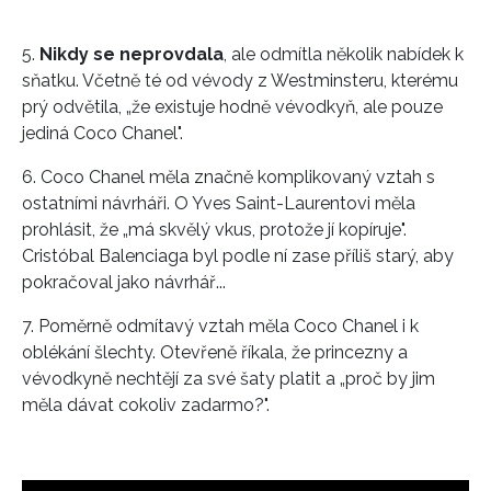
5.
Nikdy se neprovdala
, ale odmítla několik nabídek k
sňatku. Včetně té od vévody z Westminsteru, kterému
prý odvětila, „že existuje hodně vévodkyň, ale pouze
jediná Coco Chanel".
6. Coco Chanel měla značně komplikovaný vztah s
ostatními návrháři. O Yves Saint-Laurentovi měla
prohlásit, že „má skvělý vkus, protože jí kopíruje".
Cristóbal Balenciaga byl podle ní zase příliš starý, aby
pokračoval jako návrhář...
7. Poměrně odmítavý vztah měla Coco Chanel i k
oblékání šlechty. Otevřeně říkala, že princezny a
vévodkyně nechtějí za své šaty platit a „proč by jim
měla dávat cokoliv zadarmo?".