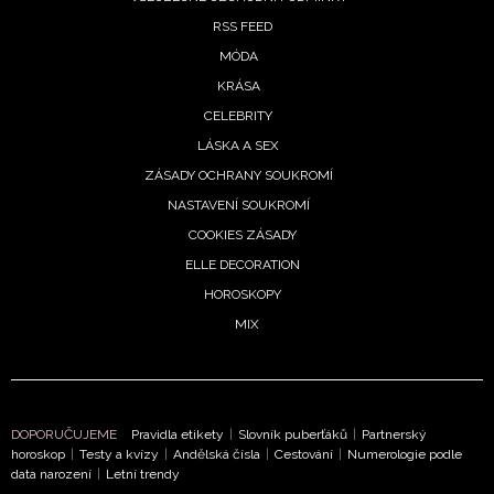
RSS FEED
Přihlášením k newsletteru souhlasíte s
Obchodními
MÓDA
podmínkami společnosti BurdaMedia Extra s.r.o.
a
KRÁSA
potvrzujete, že jste se seznámili se
Zásadami
CELEBRITY
ochrany soukromí
- BurdaMedia Extra s.r.o. bude s
LÁSKA A SEX
Vašimi údaji pracovat zejména k organizaci a
ZÁSADY OCHRANY SOUKROMÍ
vyhodnocení akce a zasílání novinek.
NASTAVENÍ SOUKROMÍ
Chcete navíc dostávat i další zajímavé a exkluzivní
COOKIES ZÁSADY
informace od našich partnerů? Pokud souhlasíte se
ELLE DECORATION
zpracováním údajů k tomuto účelu podle
Zásad ochrany
HOROSKOPY
soukromí BurdaMedia Extra s.r.o.
, zaškrtněte toto pole.
MIX
DOPORUČUJEME
Pravidla etikety
|
Slovník puberťáků
|
Partnerský
horoskop
|
Testy a kvízy
|
Andělská čísla
|
Cestování
|
Numerologie podle
data narození
|
Letní trendy