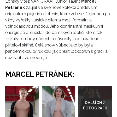
Loňský vítěz VAN GRAAF Junior Talent
Marcel
Petránek
zaujal ve své nové kolekci především
originálním pojetím pletenin, které zdá se, že jednou pro
vždy vyřešily klasické dilema mezi formální a
volnočasovou módou. Jeho dominantní maskulinní
energie se přenesla i do dámských looků, které tak
získaly tomboy nádech a působily jako ukradené z
přítelovi skříně. Celá show vůbec jako by byla
pandemickou příručkou, jak přežít lockdown s grácií a
neztratit své módní já.
MARCEL PETRÁNEK:
Přejít
do
galerie