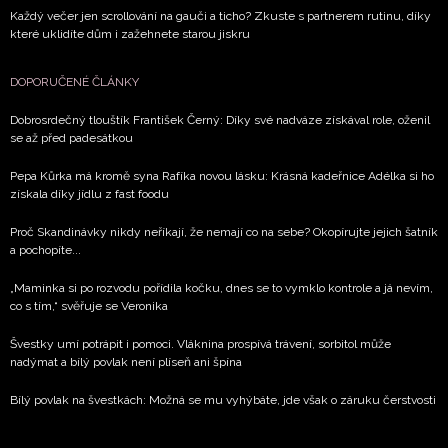
Každý večer jen scrollování na gauči a ticho? Zkuste s partnerem rutinu, díky
které uklidíte dům i zažehnete starou jiskru
DOPORUČENÉ ČLÁNKY
Dobrosrdečný tlouštík František Černý: Díky své nadváze získával role, oženil
se až před padesátkou
Pepa Kůrka má kromě syna Rafíka novou lásku: Krásná kadeřnice Adélka si ho
získala díky jídlu z fast foodu
Proč Skandinávky nikdy neříkají, že nemají co na sebe? Okopírujte jejich šatník
a pochopíte...
„Maminka si po rozvodu pořídila kočku, dnes se to vymklo kontrole a já nevím,
co s tím,“ svěřuje se Veronika
Švestky umí potrápit i pomoci. Vláknina prospívá trávení, sorbitol může
nadýmat a bílý povlak není plíseň ani špína
Bílý povlak na švestkách: Možná se mu vyhýbáte, jde však o záruku čerstvosti