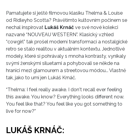
Pamatujete si ještě filmovou klasiku Thelma & Louise
od Ridleyho Scotta? Právětímto kultovním počinem se
nechal inspirovat
Lukáš Krnáč
ve své nové kolekci
nazvané “NOUVEAU WESTERN”. Klasický vzhled
“cowgirl” tak prošel moderní transformací a nostalgické
retro se stalo realitou v aktuálním kontextu. Jednotlivé
modely, které si pohrávaly s mnoha kontrasty, vynikaly
svými ženskými siluetami a pohybovali se někde na
hranici mezi glamourem a streetovou módou... Vlastně
tak, jako to umí jen Lukáš Krnáč.
“Thelma: I feel really awake. I don't recall ever feeling
this awake. You know? Everything looks different now.
You feel like that? You feel like you got something to
INFORMACE
live for now?”
REDAKCE
LUKÁŠ KRNÁČ: