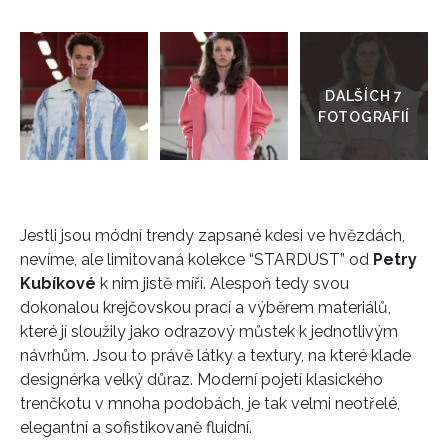
Přejít
do
galerie
Jestli jsou módní trendy zapsané kdesi ve hvězdách,
nevíme, ale limitovaná kolekce “STARDUST” od
Petry
Kubíkové
k nim jistě míří. Alespoň tedy svou
dokonalou krejčovskou prací a výběrem materiálů,
které jí sloužily jako odrazový můstek k jednotlivým
návrhům. Jsou to právě látky a textury, na které klade
designérka velký důraz. Moderní pojetí klasického
trenčkotu v mnoha podobách, je tak velmi neotřelé,
elegantní a sofistikovaně fluidní.