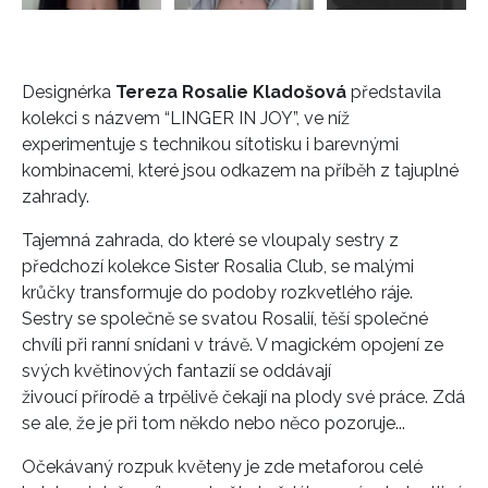
Designérka
Tereza Rosalie Kladošová
představila
kolekci s názvem “LINGER IN JOY”, ve níž
experimentuje s technikou sítotisku i barevnými
kombinacemi, které jsou odkazem na příběh z tajuplné
zahrady.
Tajemná zahrada, do které se vloupaly sestry z
předchozí kolekce Sister Rosalia Club, se malými
krůčky transformuje do podoby rozkvetlého ráje.
Sestry se společně se svatou Rosalií, těší společné
chvíli při ranní snídani v trávě. V magickém opojení ze
svých květinových fantazií se oddávají
živoucí přírodě a trpělivě čekají na plody své práce. Zdá
se ale, že je při tom někdo nebo něco pozoruje...
Očekávaný rozpuk květeny je zde metaforou celé