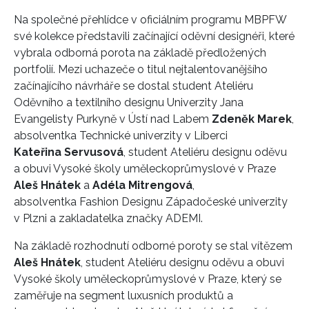
Na společné přehlídce v oficiálním programu MBPFW
své kolekce představili začínající oděvní designéři, které
vybrala odborná porota na základě předložených
portfolií. Mezi uchazeče o titul nejtalentovanějšího
začínajícího návrháře se dostal student Ateliéru
Oděvního a textilního designu Univerzity Jana
Evangelisty Purkyně v Ústí nad Labem
Zdeněk Marek
,
absolventka Technické univerzity v Liberci
Kateřina Servusová
, student Ateliéru designu oděvu
a obuvi Vysoké školy uměleckoprůmyslové v Praze
Aleš Hnátek
a
Adéla Mitrengová
,
absolventka Fashion Designu Západočeské univerzity
v Plzni a zakladatelka značky ADEMI.
Na základě rozhodnutí odborné poroty se stal vítězem
Aleš Hnátek
, student Ateliéru designu oděvu a obuvi
Vysoké školy uměleckoprůmyslové v Praze, který se
zaměřuje na segment luxusních produktů a