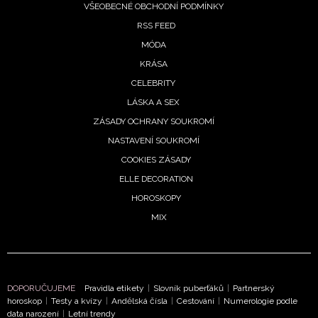
zpracováním údajů k tomuto účelu podle
Zásad ochrany
VŠEOBECNÉ OBCHODNÍ PODMÍNKY
soukromí BurdaMedia Extra s.r.o.
, zaškrtněte toto pole.
RSS FEED
MÓDA
KRÁSA
CELEBRITY
LÁSKA A SEX
ZÁSADY OCHRANY SOUKROMÍ
NASTAVENÍ SOUKROMÍ
COOKIES ZÁSADY
ELLE DECORATION
HOROSKOPY
MIX
DOPORUČUJEME
Pravidla etikety
|
Slovník puberťáků
|
Partnerský
horoskop
|
Testy a kvízy
|
Andělská čísla
|
Cestování
|
Numerologie podle
data narození
|
Letní trendy