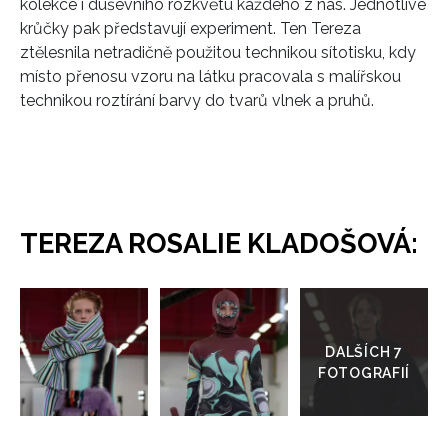
kolekce i duševního rozkvětu každého z nás. Jednotlivé
krůčky pak představují experiment. Ten Tereza
ztělesnila netradičně použitou technikou sítotisku, kdy
místo přenosu vzoru na látku pracovala s malířskou
technikou roztírání barvy do tvarů vlnek a pruhů.
TEREZA ROSALIE KLADOŠOVÁ:
Přejít
do
galerie