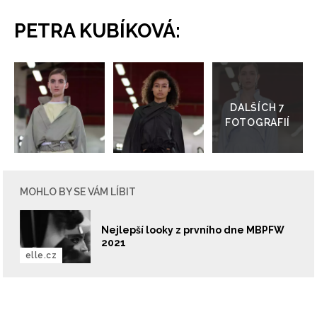
PETRA KUBÍKOVÁ:
Přejít
do
galerie
MOHLO BY SE VÁM LÍBIT
Nejlepší looky z prvního dne MBPFW
2021
elle.cz