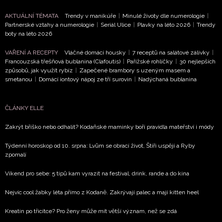
AKTUÁLNÍ TÉMATA
Trendy v manikúře
|
Minulé životy dle numerologie
|
Partnerské vztahy a numerologie
|
Seriál Ulice
|
Plavky na léto 2026
|
Trendy
boty na léto 2026
VAŘENÍ A RECEPTY
Vláčné domácí housky
|
7 receptů na salátové zálivky
|
Francouzská třešňová bublanina (Clafoutis)
|
Pařížské rohlíčky
|
30 nejlepších
způsobů, jak využít rybíz
|
Zapečené brambory s uzeným masem a
smetanou
|
Domácí iontový nápoj ze tří surovin
|
Nadýchaná bublanina
ČLÁNKY ELLE
Zakrýt bříško nebo odhalit? Kodaňské maminky boří pravidla mateřství i módy
Týdenní horoskop od 10. srpna: Lvům se obrací život, Štíři uspějí a Ryby
zpomalí
Víkend pro sebe: 5 tipů kam vyrazit na festival, drink, rande a do kina
Nejvíc cool žabky léta přímo z Kodaně. Zakrývají palec a mají kitten heel
Kreatin po třicítce? Pro ženy může mít větší význam, než se zdá