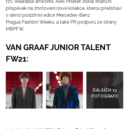
tzv. wearable artworks. Aleš Hnátek získal finanční
příspěvek na zhotovení nové kolekce, kterou představí
v rámci podzimní edice Mercedes-Benz
Prague Fashion Weeku, a také PR podporu ze strany
MBPFW.
VAN GRAAF JUNIOR TALENT
FW21:
Přejít
do
galerie