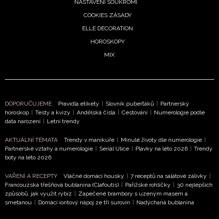
NASTAVENÍ SOUKROMÍ
COOKIES ZÁSADY
ELLE DECORATION
HOROSKOPY
MIX
DOPORUČUJEME
Pravidla etikety
|
Slovník puberťáků
|
Partnerský
horoskop
|
Testy a kvízy
|
Andělská čísla
|
Cestování
|
Numerologie podle
data narození
|
Letní trendy
AKTUÁLNÍ TÉMATA
Trendy v manikúře
|
Minulé životy dle numerologie
|
Partnerské vztahy a numerologie
|
Seriál Ulice
|
Plavky na léto 2026
|
Trendy
boty na léto 2026
VAŘENÍ A RECEPTY
Vláčné domácí housky
|
7 receptů na salátové zálivky
|
Francouzská třešňová bublanina (Clafoutis)
|
Pařížské rohlíčky
|
30 nejlepších
způsobů, jak využít rybíz
|
Zapečené brambory s uzeným masem a
smetanou
|
Domácí iontový nápoj ze tří surovin
|
Nadýchaná bublanina