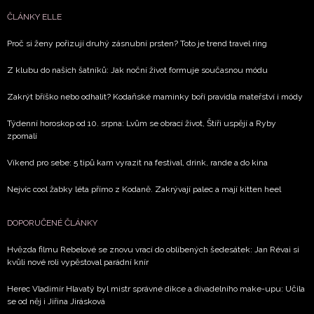
ČLÁNKY ELLE
Proč si ženy pořizují druhý zásnubní prsten? Toto je trend travel ring
Z klubu do našich šatníků: Jak noční život formuje současnou módu
Zakrýt bříško nebo odhalit? Kodaňské maminky boří pravidla mateřství i módy
Týdenní horoskop od 10. srpna: Lvům se obrací život, Štíři uspějí a Ryby
zpomalí
Víkend pro sebe: 5 tipů kam vyrazit na festival, drink, rande a do kina
Nejvíc cool žabky léta přímo z Kodaně. Zakrývají palec a mají kitten heel
DOPORUČENÉ ČLÁNKY
Hvězda filmu Rebelové se znovu vrací do oblíbených šedesátek: Jan Révai si
kvůli nové roli vypěstoval parádní knír
Herec Vladimír Hlavatý byl mistr správné dikce a divadelního make-upu: Učila
se od něj i Jiřina Jirásková