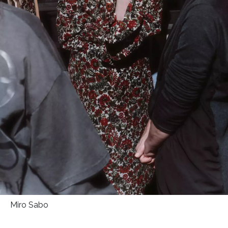
Přihlášením k newsletteru souhlasíte s
Obchodními
podmínkami společnosti BurdaMedia Extra s.r.o.
a
potvrzujete, že jste se seznámili se
Zásadami
ochrany soukromí
- BurdaMedia Extra s.r.o. bude s
Vašimi údaji pracovat zejména k organizaci a
vyhodnocení akce a zasílání novinek.
Chcete navíc dostávat i další zajímavé a exkluzivní
informace od našich partnerů? Pokud souhlasíte se
zpracováním údajů k tomuto účelu podle
Zásad ochrany
soukromí BurdaMedia Extra s.r.o.
, zaškrtněte toto pole.
Miro Sabo